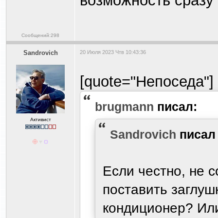
возможность сразу 
Сообщений:298
Sandrovich
20 Июля 2023 Чтв 10:43:36
[quote="Непоседа"] 
brugmann
писал:
Активист
Sandrovich
писа
Если честно, не с
поставить заглуш
кондиционер? Или