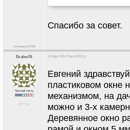
Спасибо за совет.
Сообщений:509
Dr.alex76
20 Мая 2024 Пон 16:59:13
Евгений здравствуй
пластиковом окне н
Частый гость
механизмом, на да
можно и 3-х камер
Деревянное окно р
рамой и окном 5 мм