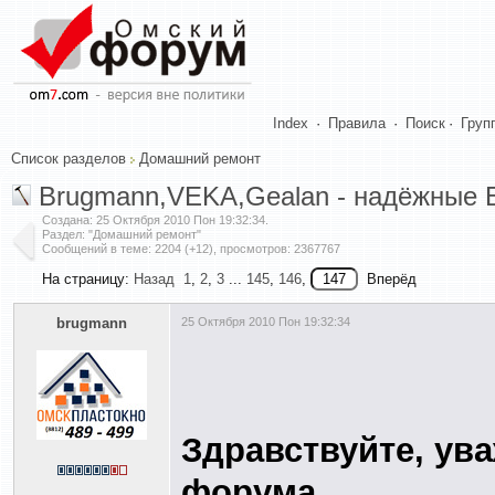
Index
·
Правила
·
Поиск
·
Груп
Список разделов
Домашний ремонт
Brugmann,VEKA,Gealan - надёжные 
Создана:
25 Октября 2010 Пон 19:32:34
.
Раздел: "Домашний ремонт"
Сообщений в теме: 2204 (+12), просмотров: 2367767
На страницу:
Назад
1
,
2
,
3
...
145
,
146
,
Вперёд
brugmann
25 Октября 2010 Пон 19:32:34
Здравствуйте, ув
форума.