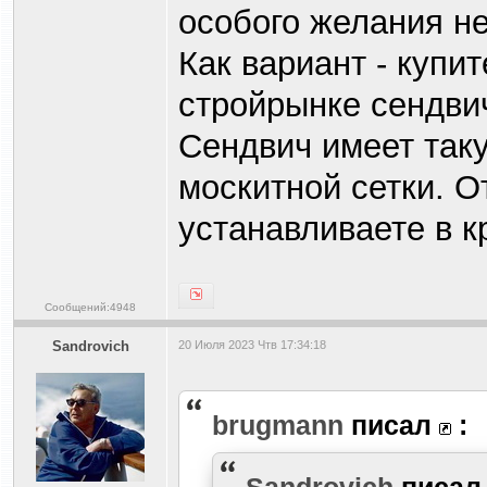
особого желания не
Как вариант - купи
стройрынке сендвич
Сендвич имеет так
москитной сетки. О
устанавливаете в к
Сообщений:4948
Sandrovich
20 Июля 2023 Чтв 17:34:18
brugmann
писал
:
Sandrovich
писа