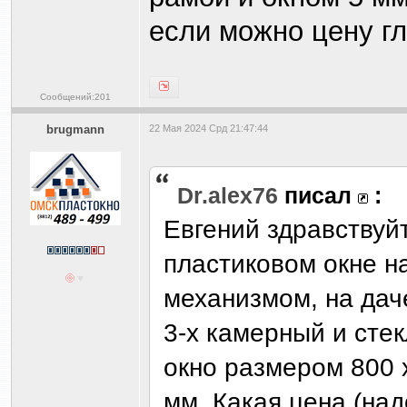
если можно цену гл
Сообщений:201
brugmann
22 Мая 2024 Срд 21:47:44
Dr.alex76
писал
:
Евгений здравствуй
пластиковом окне н
механизмом, на дач
3-х камерный и сте
окно размером 800 
мм. Какая цена (над