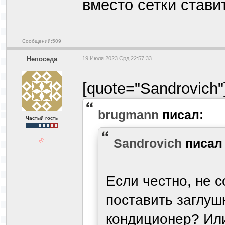
вместо сетки стави
Сообщений:509
Непоседа
19 Июля 2023 Срд 22:57:33
[quote="Sandrovich"
brugmann
писал:
Частый гость
Sandrovich
писа
Если честно, не с
поставить заглуш
кондиционер? Или