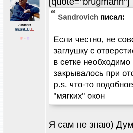
[quote="brugmann"]
Sandrovich
писал:
Активист
Если честно, не сов
заглушку с отверст
в сетке необходимо 
закрывалось при от
p.s. что-то подобно
"мягких" окон
Я сам не знаю) Дум