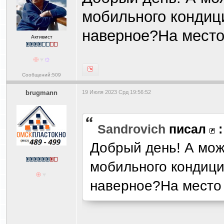
мобильного кондици
наверное?На место
Активист
Сообщений:509
brugmann
19 Июля 2023 Срд 19:56:52
Sandrovich
писал
:
Добрый день! А мож
мобильного кондици
наверное?На место 