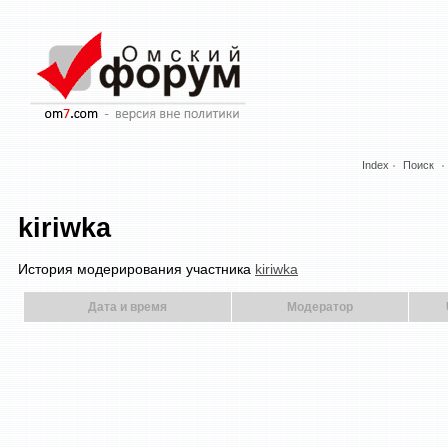
Index
Поиск
kiriwka
История модерирования участника
kiriwka
Дата и время
Модератор