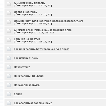
А Вы как к нам попали?
[
На страницу:
1
...
33
,
34
,
35
]
Вопрос новичкам
[
На страницу:
1
...
18
,
19
,
20
]
Всем привет! (для новичков желающих засветиться)
[
На страницу:
1
...
90
,
91
,
92
]
Снимите ограничение на 1 сообщение в час
[
На страницу:
1
...
113
,
114
,
115
]
новички на форуме
[
На страницу:
1
...
16
,
17
,
18
]
Как приклепить фотографию с гугл диска
Как изменить тему
Почему так?
Прикрепить PDF файл
Поисковик форума.
поиск
Как следить за сообщением?