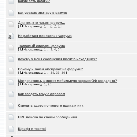
Какие есть флаги?
как урезать аватару в размер
Для тех, кто читает форум...
[
На страницу:
1
...
6
,
7
,
8
]
Не работает поисковик Форума
Толковый словарь форума
[
На страницу:
1
...
3
,
4
,
5
]
почему у меня сообщения висят в исходящих?
Почему и зачем обсирают на форуме?
[
На страницу:
1
...
34
,
35
,
36
]
Мотдераторы, а может мобильную версию ОФ создадите?
[
На страницу:
1
,
2
]
Как создать тему с опросом
Сменить адрес почтового ящика и ник
URL поиска по своим сообщениям
Шрифт в тексте!