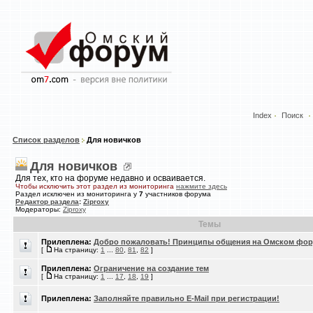
Index
Поиск
Список разделов
Для новичков
Для новичков
Для тех, кто на форуме недавно и осваивается.
Чтобы исключить этот раздел из мониторинга
нажмите здесь
Раздел исключен из мониторинга у
7
участников форума
Редактор раздела
:
Ziproxy
Модераторы:
Ziproxy
Темы
Прилеплена:
Добро пожаловать! Принципы общения на Омском фор
[
На страницу:
1
...
80
,
81
,
82
]
Прилеплена:
Ограничение на создание тем
[
На страницу:
1
...
17
,
18
,
19
]
Прилеплена:
Заполняйте правильно E-Mail при регистрации!