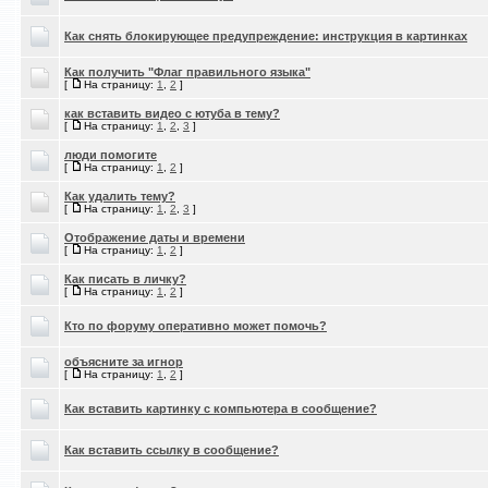
Как снять блокирующее предупреждение: инструкция в картинках
Как получить "Флаг правильного языка"
[
На страницу:
1
,
2
]
как вставить видео с ютуба в тему?
[
На страницу:
1
,
2
,
3
]
люди помогите
[
На страницу:
1
,
2
]
Как удалить тему?
[
На страницу:
1
,
2
,
3
]
Отображение даты и времени
[
На страницу:
1
,
2
]
Как писать в личку?
[
На страницу:
1
,
2
]
Кто по форуму оперативно может помочь?
объясните за игнор
[
На страницу:
1
,
2
]
Как вставить картинку с компьютера в сообщение?
Как вставить ссылку в сообщение?