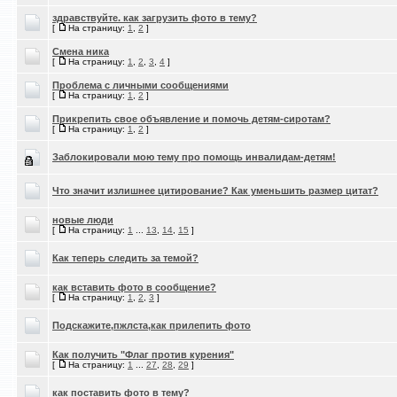
здравствуйте. как загрузить фото в тему?
[
На страницу:
1
,
2
]
Смена ника
[
На страницу:
1
,
2
,
3
,
4
]
Проблема с личными сообщениями
[
На страницу:
1
,
2
]
Прикрепить свое объявление и помочь детям-сиротам?
[
На страницу:
1
,
2
]
Заблокировали мою тему про помощь инвалидам-детям!
Что значит излишнее цитирование? Как уменьшить размер цитат?
новые люди
[
На страницу:
1
...
13
,
14
,
15
]
Как теперь следить за темой?
как вставить фото в сообщение?
[
На страницу:
1
,
2
,
3
]
Подскажите,пжлста,как прилепить фото
Как получить "Флаг против курения"
[
На страницу:
1
...
27
,
28
,
29
]
как поставить фото в тему?