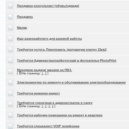
Продавец-консультант (обувь/одежда)
Продавец
Маляр
Ищу разнорабочего для разовой работы
Требуется услуга. Переложить тратуарную плитку 15кв2
Требуется Админиcтратор/фотограф в фотоателье PhotoPrint
Менеджер выдачи заказов на ПВЗ.
[
На страницу:
1
,
2
]
Электромонтер по ремонту и обслуживанию электрооборудования
Требуется инженер-радист
Требуются горничная и администратор в сауну
[
На страницу:
1
,
2
,
3
,
4
]
Требуется рабочие-помощники на ремонт в квартире
Требуется специалист VOIP телефонии