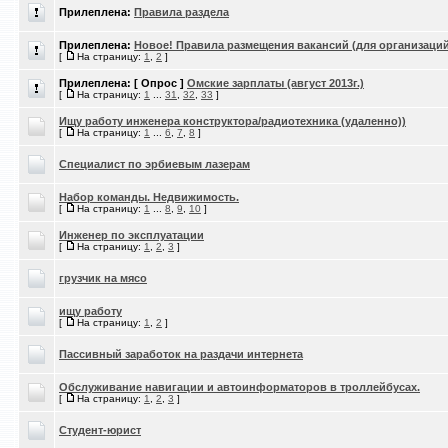
Прилеплена:
Правила раздела
Прилеплена:
Новое! Правила размещения вакансий (для организаций
[
На страницу:
1
,
2
]
Прилеплена:
[ Опрос ]
Омские зарплаты (август 2013г.)
[
На страницу:
1
...
31
,
32
,
33
]
Ищу работу инженера конструктора/радиотехника (удаленно))
[
На страницу:
1
...
6
,
7
,
8
]
Специалист по эрбиевым лазерам
Набор команды. Недвижимость.
[
На страницу:
1
...
8
,
9
,
10
]
Инженер по эксплуатации
[
На страницу:
1
,
2
,
3
]
грузчик на мясо
ищу работу
[
На страницу:
1
,
2
]
Пассивный заработок на раздачи интернета
Обслуживание навигации и автоинформаторов в троллейбусах.
[
На страницу:
1
,
2
,
3
]
Студент-юрист