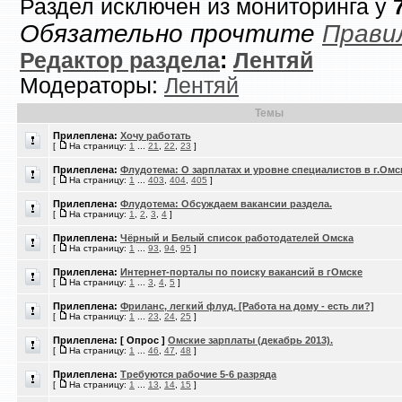
Раздел исключен из мониторинга у
Обязательно прочтите
Прави
Редактор раздела
:
Лентяй
Модераторы:
Лентяй
Темы
Прилеплена:
Хочу работать
[
На страницу:
1
...
21
,
22
,
23
]
Прилеплена:
Флудотема: О зарплатах и уровне специалистов в г.Омс
[
На страницу:
1
...
403
,
404
,
405
]
Прилеплена:
Флудотема: Обсуждаем вакансии раздела.
[
На страницу:
1
,
2
,
3
,
4
]
Прилеплена:
Чёрный и Белый список работодателей Омска
[
На страницу:
1
...
93
,
94
,
95
]
Прилеплена:
Интернет-порталы по поиску вакансий в гОмске
[
На страницу:
1
...
3
,
4
,
5
]
Прилеплена:
Фриланс, легкий флуд. [Работа на дому - есть ли?]
[
На страницу:
1
...
23
,
24
,
25
]
Прилеплена:
[ Опрос ]
Омские зарплаты (декабрь 2013).
[
На страницу:
1
...
46
,
47
,
48
]
Прилеплена:
Требуются рабочие 5-6 разряда
[
На страницу:
1
...
13
,
14
,
15
]