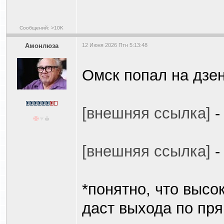
Сообщений: >10K
Амонлюза
12 Июня 2026 Птн 5:13:48
Омск попал на дзен
[внешняя ссылка]
-
[внешняя ссылка]
-
*понятно, что высо
даст выхода по пр