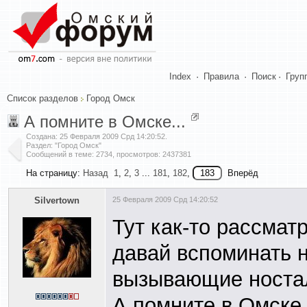
Index
·
Правила
·
Поиск
·
Груп
Список разделов
Город Омск
А помните в Омске...
Создана:
25 Февраля 2009 Срд 14:20:52
.
Раздел: "Город Омск"
Сообщений в теме: 2734, просмотров: 2437381
На страницу:
Назад
1
,
2
,
3
...
181
,
182
,
Вперёд
Silvertown
25 Февраля 2009 Срд 14:20:52
Тут как-то рассма
давай вспоминать н
вызывающие ностал
А помните в Омске.