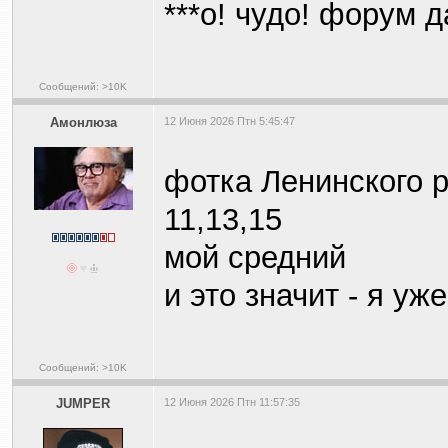
***о! чудо! форум д
Сообщений: >10K
Амонлюза
12 Июня 2026 Птн 5:45:47
фотка Ленинского р
11,13,15
мой средний
и это значит - я уже
Сообщений: >10K
JUMPER
12 Июня 2026 Птн 11:57:35