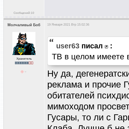
Сообщений:10
Молчаливый Боб
19 Января 2021 Втр 15:02:36
user63
писал
:
ТВ в целом имеете 
Хранитель
Ну да, дегенератск
реклама и прочие 
обитателей психдис
мимоходом просвети
Гусары, то ли с Га
Клаба. Лучше б не