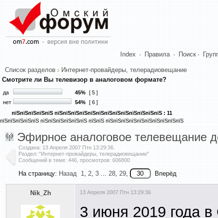
Index
·
Правила
·
Поиск
·
Груп
Список разделов
Интернет-провайдеры, телерадиовещание
Смотрите ли Вы телевизор в аналоговом формате?
да
45%
[ 5 ]
нет
54%
[ 6 ]
пїЅпїЅпїЅпїЅпїЅ пїЅпїЅпїЅпїЅпїЅпїЅпїЅпїЅпїЅпїЅпїЅпїЅпїЅ : 11
пїЅпїЅпїЅпїЅпїЅ пїЅпїЅпїЅпїЅпїЅпїЅ пїЅпїЅ пїЅпїЅпїЅпїЅпїЅпїЅпїЅпїЅпїЅпїЅ
Эфирное аналоговое телевещание до
Создана:
13 Апреля 2007 Птн 13:29:36
.
Раздел: "Интернет-провайдеры, телерадиовещание"
Сообщений в теме: 446, просмотров: 606800
На страницу:
Назад
1
,
2
,
3
...
28
,
29
,
Вперёд
Nik_Zh
13 Апреля 2007 Птн 13:29:36
3 июня 2019 года в