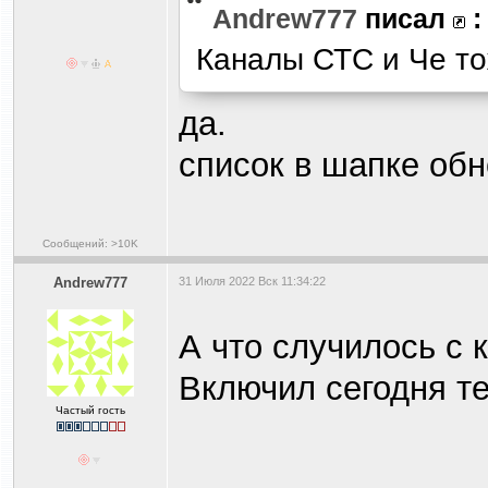
Andrew777
писал
:
Каналы СТС и Че то
да.
список в шапке об
Сообщений: >10K
Andrew777
31 Июля 2022 Вск 11:34:22
А что случилось с 
Включил сегодня те
Частый гость