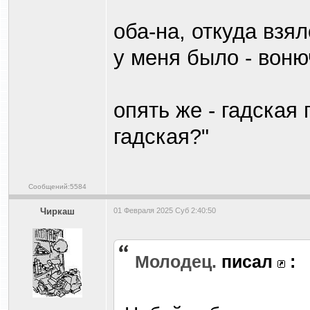
оба-на, откуда взял
у меня было - воню
опять же - гадская
гадская?"
Сообщений:5584
Чиркаш
01 Февраля 2025 Суб 2:40:50
Молодец.
писал
: