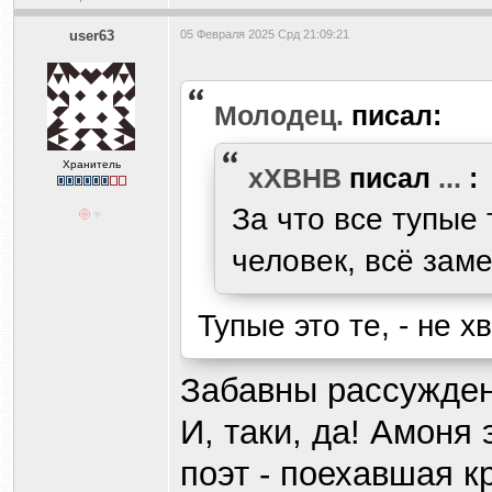
user63
05 Февраля 2025 Срд 21:09:21
Молодец.
писал:
Хранитель
xXBHB
писал
...
:
За что все тупые
человек, всё заме
Тупые это те, - не х
Забавны рассуждени
И, таки, да! Амоня
поэт - поехавшая 