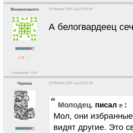
Моеимязанято
29 Января 2025 Срд 23:00:44
А белогвардеец сеч
Сообщений: >10K
Чиркаш
29 Января 2025 Срд 23:02:48
Молодец.
писал
:
Мол, они избранные
видят другие. Это с