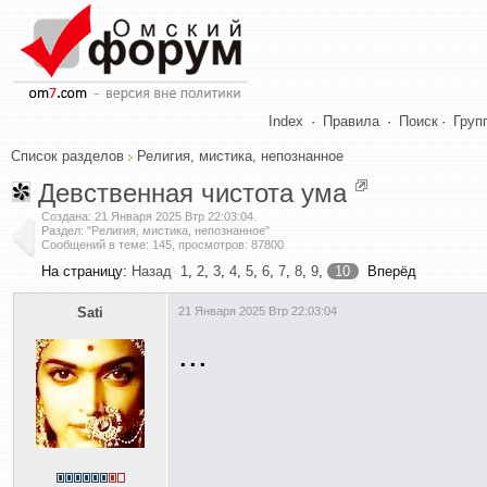
Index
·
Правила
·
Поиск
·
Груп
Список разделов
Религия, мистика, непознанное
Девственная чистота ума
Создана:
21 Января 2025 Втр 22:03:04
.
Раздел: "Религия, мистика, непознанное"
Сообщений в теме: 145, просмотров: 87800
На страницу:
Назад
1
,
2
,
3
,
4
,
5
,
6
,
7
,
8
,
9
,
10
Вперёд
Sati
21 Января 2025 Втр 22:03:04
...