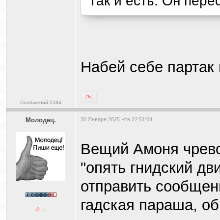
Так и есть. Он пере
Набей себе партак 
Сообщений:5584
Молодец.
30 Января 2025 Чтв 22:51:04
Вещий Амоня чрев
"опять гнидский дв
отправить сообщени
гадская параша, об