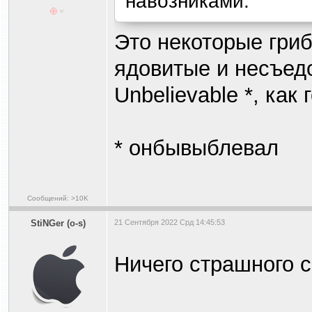
навозниками.
Это некоторые гриб
ядовитые и несъед
Unbelievable *, как 
* онбывыблевал
Сообщений: >10K
StiNGer (o-s)
21 Сентября 2022 Срд 14:45:53
Ничего страшного с