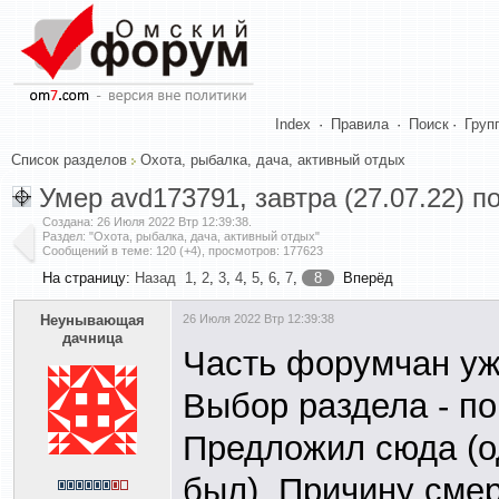
Index
·
Правила
·
Поиск
·
Груп
Список разделов
Охота, рыбалка, дача, активный отдых
Умер avd173791, завтра (27.07.22) 
Создана:
26 Июля 2022 Втр 12:39:38
.
Раздел: "Охота, рыбалка, дача, активный отдых"
Сообщений в теме: 120 (+4), просмотров: 177623
На страницу:
Назад
1
,
2
,
3
,
4
,
5
,
6
,
7
,
8
Вперёд
Heyнывaющая
26 Июля 2022 Втр 12:39:38
дaчницa
Часть форумчан уже
Выбор раздела - п
Предложил сюда (о
был). Причину смер