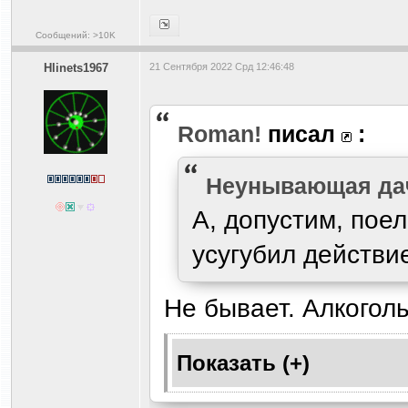
Сообщений: >10K
Hlinets1967
21 Сентября 2022 Срд 12:46:48
Roman!
писал
:
Heyнывaющая дa
А, допустим, поел
усугубил действи
Не бывает. Алкогол