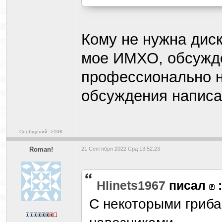
Кому не нужна диск
мое ИМХО, обсужден
профессионально н
обсуждения написа
Сообщений: >10K
Roman!
21 Сентября 2022 Срд 13:52:23
Hlinets1967
писал
:
С некоторыми гриба