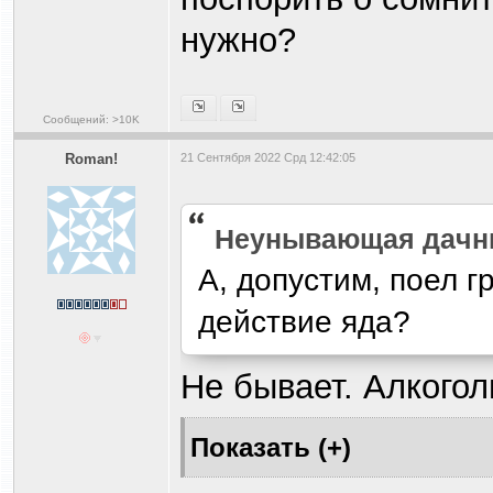
нужно?
Сообщений: >10K
Roman!
21 Сентября 2022 Срд 12:42:05
Heyнывaющая дaчн
А, допустим, поел г
действие яда?
Не бывает. Алкогол