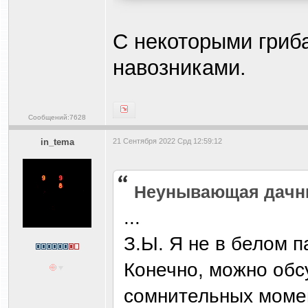
С некоторыми гриб
навозниками.
Сообщений:7628
in_tema
21 Сентября 2022 Срд 12:59:12
Heyнывaющая дaчн
...
З.Ы. Я не в белом 
Конечно, можно обс
сомнительных момен