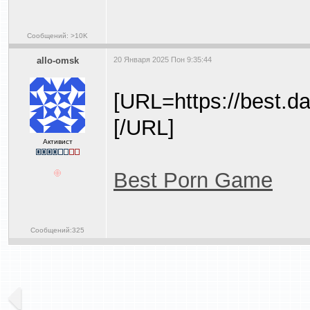
Сообщений: >10K
allo-omsk
20 Января 2025 Пон 9:35:44
[URL=https://best.d
[/URL]
Активист
Best Porn Game
Сообщений:325