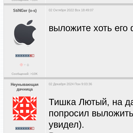
StiNGer (o-s)
02 Октября 2022 Вск 18:49:07
выложите хоть его ф
Сообщений: >10K
Heyнывaющая
02 Декабря 2024 Пон 9:03:36
дaчницa
Тишка Лютый, на д
попросил выложить 
увидел).