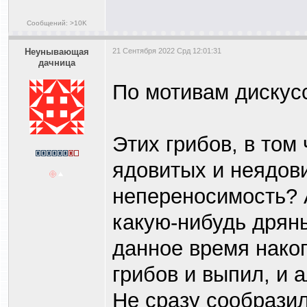
Сообщений: >10K
Heyнывaющая
21 Сентября 2022 Срд 12:01:31
дaчницa
По мотивам дискус
Этих грибов, в том
ядовитых и неядови
непереносимость? 
какую-нибудь дрянь
данное время накоп
грибов и выпил, и 
Не сразу сообразил