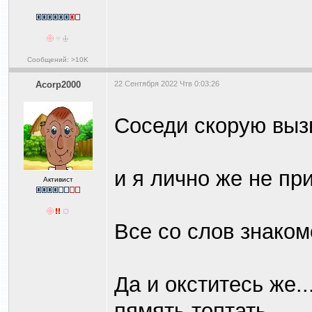
Сообщений: >10K
Acorp2000
22 Сентября 2022 Чтв 0:03:26
Соседи скорую вызв
и я лично же не при
Активист
Все со слов знакомо
Да и окститесь же..
пямять топтать.