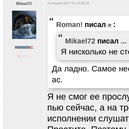
Mikael72
14 Апреля 2022 Чтв 22:30:18
Roman!
писал
:
Mikael72
писал
...
Я нисколько не с
Да ладно. Самое не
ас.
Я не смог ее просл
пью сейчас, а на т
исполнении слушать