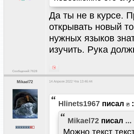
Да ты не в курсе.
открывать новый то
нужных языков зна
изучить. Рука долж
Сообщений:7628
Mikael72
14 Апреля 2022 Чтв 13:46:44
Hlinets1967
писал
:
Mikael72
писал
...
Можно текст текс