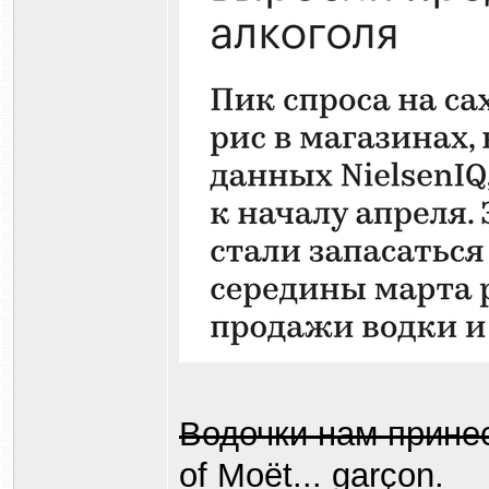
Водочки нам прине
of Moët... garçon.