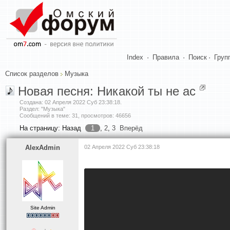
Index
·
Правила
·
Поиск
·
Груп
Список разделов
Музыка
Новая песня: Никакой ты не ас
Создана:
02 Апреля 2022 Суб 23:38:18
.
Раздел: "Музыка"
Сообщений в теме: 31, просмотров: 46656
На страницу:
Назад
1
,
2
,
3
Вперёд
AlexAdmin
02 Апреля 2022 Суб 23:38:18
Site Admin