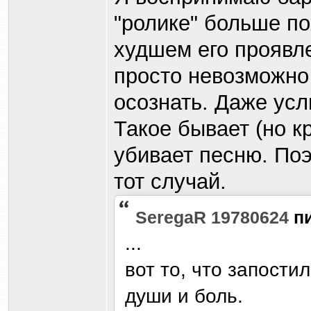
"ролике" больше п
худшем его проявл
просто невозможно 
осознать. Даже ус
Такое бывает (но к
убивает песню. Поэ
тот случай.
SeregaR 19780624
п
...
вот то, что запостил
души и боль.