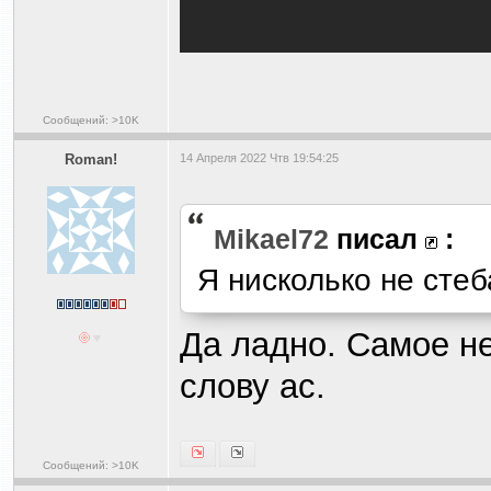
Сообщений: >10K
Roman!
14 Апреля 2022 Чтв 19:54:25
Mikael72
писал
:
Я нисколько не стеб
Да ладно. Самое н
слову ас.
Сообщений: >10K