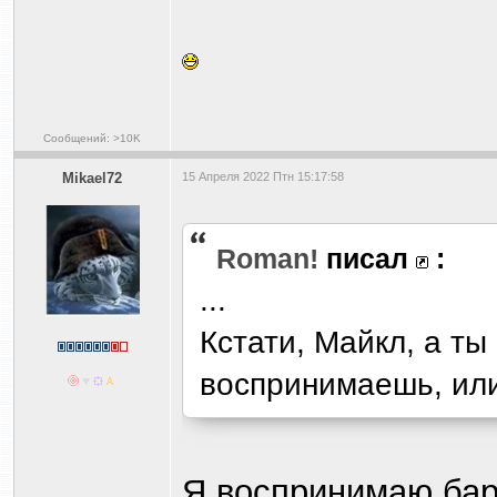
Сообщений: >10K
Mikael72
15 Апреля 2022 Птн 15:17:58
Roman!
писал
:
...
Кстати, Майкл, а т
воспринимаешь, ил
Я воспринимаю бар