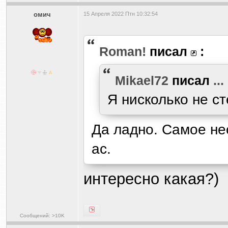
омич
15 Апреля 2022 Птн 10:32:54
Roman!
писал
:
Mikael72
писал
...
Я нисколько не с
Да ладно. Самое не
ас.
интересно какая?)
Сообщений: >10K