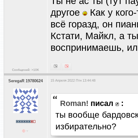
Ты не ас ты (тут п
другое
Как у кого
всё горазд, он пиан
Кстати, Майкл, а 
воспринимаешь, ил
Сообщений: >10K
SeregaR 19780624
15 Апреля 2022 Птн 13:44:48
Roman!
писал
:
ты вообще бардовс
избирательно?