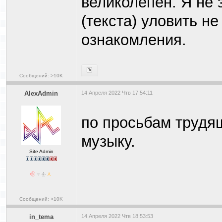
великолепен. Я не 
(текста) уловить н
ознакомления.
Сообщений: >10K
AlexAdmin
14 Апреля 2022 Чтв 17:54:11
по просьбам трудя
музыку.
Site Admin
Сообщений: >10K
in_tema
14 Апреля 2022 Чтв 18:53:53