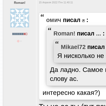
Roman!
15 Апреля 2022 Птн 11:40:11
омич
писал
:
Roman!
писал
...
:
Mikael72
писа
Я нисколько не
Да ладно. Самое 
слову ас.
интересно какая?)