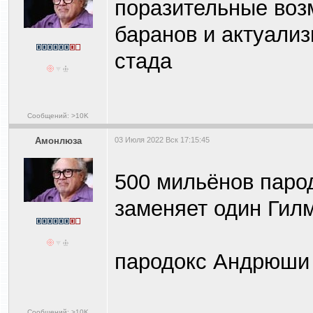
поразительные воз
баранов и актуализ
стада
Сообщений: >10K
Амонлюза
03 Июля 2022 Вск 17:15:45
500 мильёнов паро
заменяет один Гил
пародокс Андрюш
Сообщений: >10K