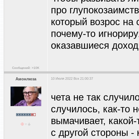
про глупокозаимст
который возрос на 
почему-то игнорир
оказавшиеся доход
Сообщений: >10K
Амонлюза
10 Июля 2022 Вск 21:00:37
чета не так случил
случилось, как-то н
вымачивает, какой-
с другой стороны -