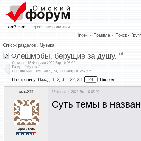
Index
·
Правила
·
Поиск
·
Груп
Список разделов
Музыка
Флешмобы, берущие за душу.
Создана:
15 Февраля 2022 Втр 10:05:02
.
Раздел: "Музыка"
Сообщений в теме: 359 (+5), просмотров: 267406
На страницу:
Назад
1
,
2
,
3
...
22
,
23
,
Вперёд
ava-222
15 Февраля 2022 Втр 10:05:02
Суть темы в назван
Хранитель