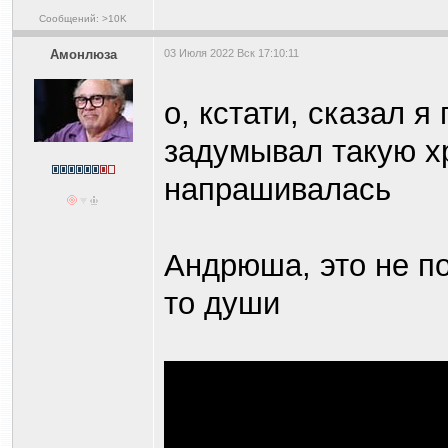
Сообщений: >10K
Амонлюза
03 Июля 2022 Вск 17:10:11
о, кстати, сказал я
задумывал такую хр
напрашивалась
Андрюша, это не по
то души