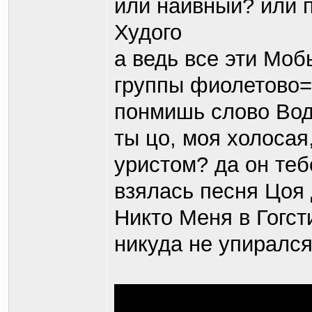
или наивный? или п
Худого
а ведь все эти Мо
группы фиолетово
понмишь слово Во
ты цо, моя холосая
уристом? да он теб
взялась песня Цоя 
Никто Меня в Гогст
никуда не упиралс