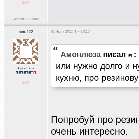
Сообщений:2609
ava-222
01 Июля 2022 Птн 9:52:34
Амонлюза
писал
:
или нужно долго и н
Хранитель
кухню, про резинов
Попробуй про резин
очень интересно.