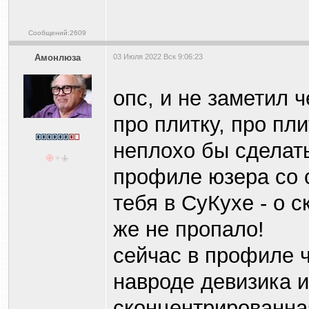
Сообщений:2609
Амонлюза
03 Июля 2022 Вск 9:06:23
опс, и не заметил че
про плитку, про пли
неплохо бы сделать
профиле юзера со с
тебя в СуКухе - о с
же не пропало!
сейчас в профиле ч
навроде девизика и
сконцентрированная