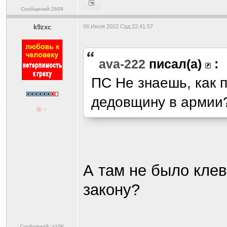
Сообщений:2609
k9zxc
06 Июля 2022 Срд 22:41:57
ava-222
писал(а)
:
ПС Не знаешь, как 
дедовщину в армии
А там не было клев
закону?
Сообщений: >10K