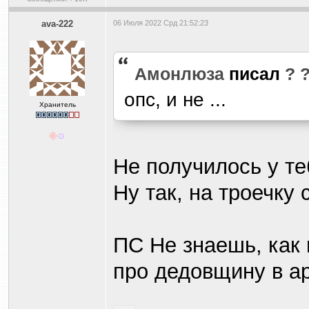
ava-222
06 Июля 2022 Срд 21:52:23
Амонлюза
писал
?
опс, и не ...
Хранитель
Не получилось у те
Ну так, на троечку 
ПС Не знаешь, как
про дедовщину в а