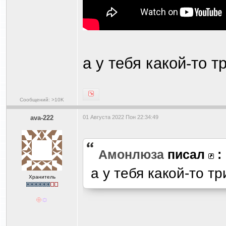
а у тебя какой-то 
Сообщений: >10K
ava-222
01 Августа 2022 Пон 22:34:49
Амонлюза
писал
:
а у тебя какой-то т
Хранитель