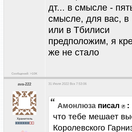
дт... в смысле - пят
смысле, для вас, в
или в Тбилиси
предположим, я кре
же не стало
Сообщений: >10K
ava-222
31 Июля 2022 Вск 7:53:06
Амонлюза
писал
:
что тебе мешает вы
Хранитель
Королевского Гарниз