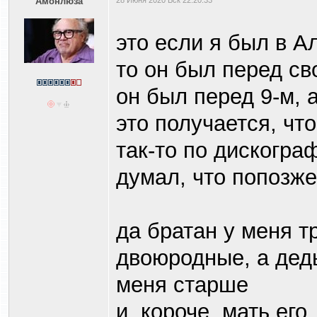
Амонлюза
28 Июня 2020 Вск 22:20:33
это если я был в А
то он был перед св
он был перед 9-м, а
это получается, что
так-то по дискогра
думал, что попозже
да братан у меня т
двоюродные, а деды 
меня старше
и, короче, мать его