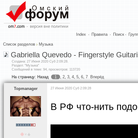
Index
·
Правила
·
Поиск
·
Груп
Список разделов
Музыка
Gabriella Quevedo - Fingerstyle Guitari
Создана:
27 Июня 2020 Суб 2:09:28
.
Раздел: "Музыка"
Сообщений в теме: 94, просмотров: 113720
На страницу:
Назад
1
,
2
,
3
,
4
,
5
,
6
,
7
Вперёд
Topmanager
27 Июня 2020 Суб 2:09:28
В РФ что-нить подо