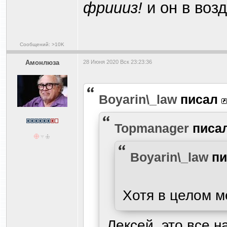
фриииз!
и он в возд
Сообщений: >10K
Амонлюза
28 Июня 2020 Вск 23:23:36
Boyarin\_law
писал
Topmanager
писа
Boyarin\_law
пи
Хотя в целом м
Лексей, это все 