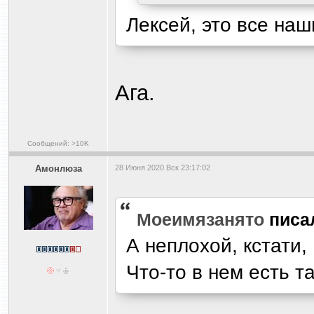
Лексей, это все на
Ага.
Сообщений: >10K
Амонлюза
28 Июня 2020 Вск 23:17:02
Моеимязанято
писа
А неплохой, кстати,
Что-то в нем есть т