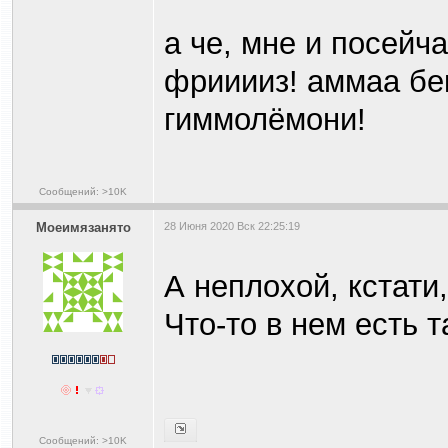
а че, мне и посейч
фрииииз! аммаа бек
гиммолёмони!
Сообщений: >10K
Моеимязанято
28 Июня 2020 Вск 22:25:19
А неплохой, кстати
Что-то в нем есть т
Сообщений: >10K