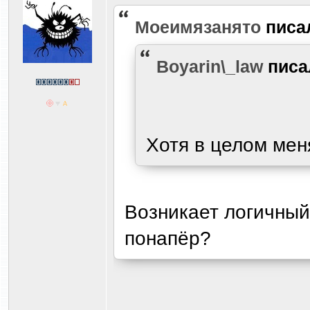
Моеимязанято
писа
Boyarin\_law
пис
Хотя в целом мен
Возникает логичный 
понапёр?