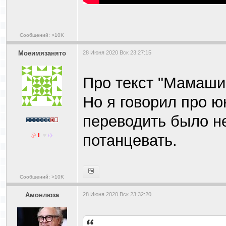
Сообщений: >10K
Моеимязанято
28 Июня 2020 Вск 23:27:15
Про текст "Мамаши 
Но я говорил про ю
переводить было не
потанцевать.
Сообщений: >10K
Амонлюза
28 Июня 2020 Вск 23:32:20