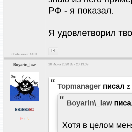
РФ - я показал.
Я удовлетворил тв
Сообщений: >10K
Boyarin_law
28 Июня 2020 Вск 23:13:39
Topmanager
писал
Boyarin\_law
пис
Хотя в целом мен