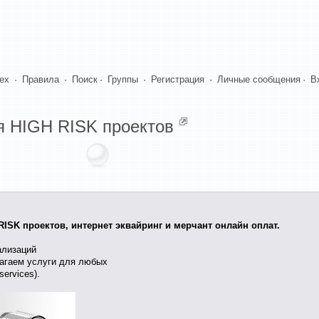
dex
·
Правила
·
Поиск
·
Группы
·
Регистрация
·
Личные сообщения
·
В
ля HIGH RISK проектов
H RISK проектов, интернет эквайринг и мерчант онлайн оплат.
ализаций
лагаем услуги для любых
services).