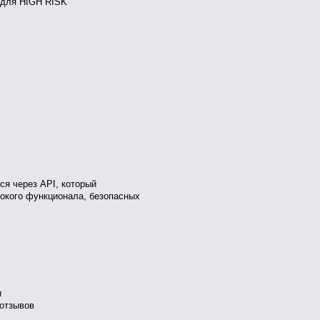
 для HIGH RISK
ся через API, который
окого функционала, безопасных
и
 отзывов