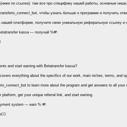
(ниже по ссылке): там все про специфику нашей работы, основные ниши,
transferio_connect_bot, чтобы узнать больше о программе и получить отв
на нашей платформе, получите свою уникальную реферальную ссылку и н
etatransfer kassa — получай %💸.

ents and start earning with Betatransfer kassa?
t covers everything about the specifics of our work, main niches, terms, and o
rio_connect_bot to learn more about the program and get answers to all your 
latform, get your unique referral link, and start earning.
payment system — earn % 💸.
👇🏻