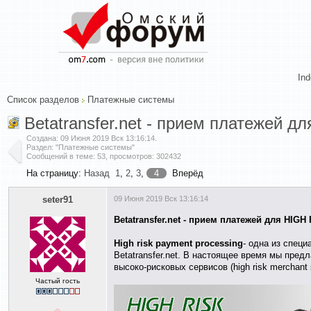
In
Список разделов
Платежные системы
Betatransfer.net - прием платежей д
Создана:
09 Июня 2019 Вск 13:16:14
.
Раздел: "Платежные системы"
Сообщений в теме: 53, просмотров: 302432
На страницу:
Назад
1
,
2
,
3
,
4
Вперёд
seter91
09 Июня 2019 Вск 13:16:14
Betatransfer.net - прием платежей для HIG
High risk payment processing
- одна из специ
Betatransfer.net. В настоящее время мы пред
высоко-рисковых сервисов (high risk merchant 
Частый гость