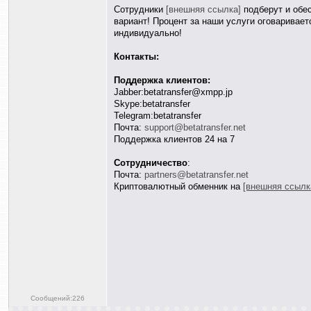
Сотрудники
[внешняя ссылка]
подберут и обе
вариант! Процент за наши услуги оговаривае
индивидуально!
Контакты:
Поддержка клиентов:
Jabber:betatransfer@xmpp.jp
Skype:betatransfer
Telegram:betatransfer
Почта:
support@betatransfer.net
Поддержка клиентов 24 на 7
Сотрудничество
:
Почта:
partners@betatransfer.net
Криптовалютный обменник на
[внешняя ссылк
Сообщений:226