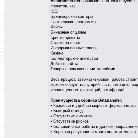
Betatransfer.net
принимает платежи в рублях,
проектов, как:
ICO
Букмекерские конторы
Партнерские программы
Хайпы
Бинарные опционы
Крипто проекты
Ставки на спорт
Информационные товары
Казино
Коллекторские агентства
Дейтинг сайты
Товары с повышенными жалобами
Весь процесс автоматизирован, работа строит
максимизирует вашу прибыль с помощью шир
и защищенных транзакций, антифрода!
Преимущества сервиса Betatransfer:
• Красивая и удобная мерчант форма оплаты
• Быстрый вывод
• Отсутствие лимитов
• Отсутствие рисков
• Большой опыт работы в данном направлени
• Хорошая репутация и много положительных