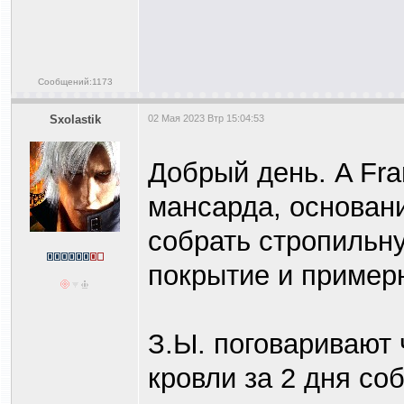
Сообщений:1173
Sxolastik
02 Мая 2023 Втр 15:04:53
Добрый день. A Fr
мансарда, основани
собрать стропильну
покрытие и пример
З.Ы. поговаривают
кровли за 2 дня с