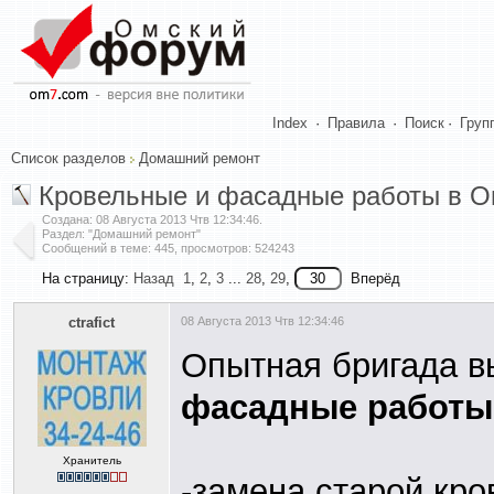
Index
·
Правила
·
Поиск
·
Груп
Список разделов
Домашний ремонт
Кровельные и фасадные работы в О
Создана:
08 Августа 2013 Чтв 12:34:46
.
Раздел: "Домашний ремонт"
Сообщений в теме: 445, просмотров: 524243
На страницу:
Назад
1
,
2
,
3
...
28
,
29
,
Вперёд
ctrafict
08 Августа 2013 Чтв 12:34:46
Опытная бригада 
фасадные работы
Хранитель
-замена старой кро