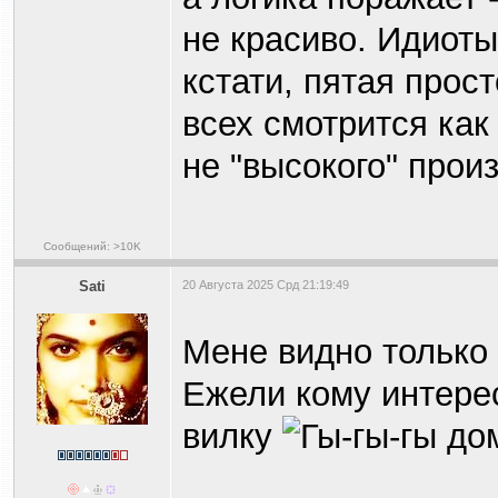
не красиво. Идиоты
кстати, пятая прос
всех смотрится как 
не "высокого" прои
Сообщений: >10K
Sati
20 Августа 2025 Срд 21:19:49
Мене видно только
Ежели кому интере
вилку
до