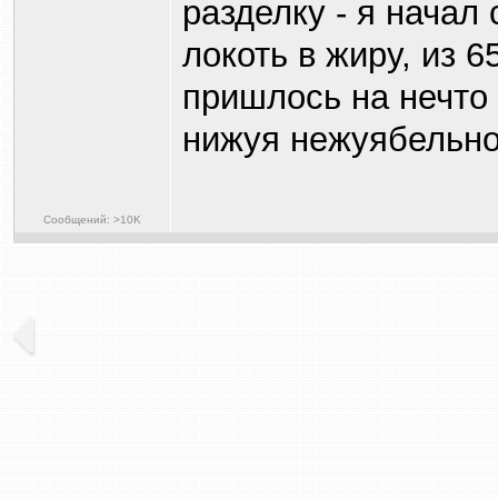
разделку - я начал 
локоть в жиру, из 
пришлось на нечто 
ниж
у
я нежу
яб
ельно
Сообщений: >10K