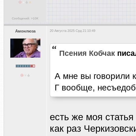
Сообщений: >10K
Амонлюза
20 Августа 2025 Срд 21:10:49
Псения Кобчак
писа
А мне вы говорили к
Г вообще, несъедо
есть же моя статья
как раз Черкизовск