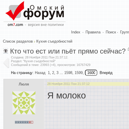
Index
·
Правила
·
Поиск
·
Груп
Список разделов
Кухня съедобностей
Кто что ест или пьёт прямо сейчас?
Создана:
28 Ноября 2011 Пон 21:37:12
.
Раздел: "Кухня съедобностей"
Сообщений в теме: 23993 (+4), просмотров: 16767429
На страницу:
Назад
1
,
2
,
3
...
1598
,
1599
,
Вперёд
Люля
28 Ноября 2011 Пон 21:37:12
Я молоко