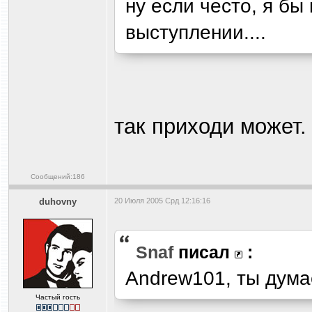
ну если често, я б
выступлении....
так приходи может.
Сообщений:186
duhovny
20 Июля 2005 Срд 12:16:16
Snaf
писал
:
Andrew101, ты дум
Частый гость