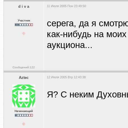
d i v a
11 Июля 2005 Пон 23:49:50
серега, да я смотр
Участник
как-нибудь на моих
аукциона...
Сообщений:122
Aztec
12 Июля 2005 Втр 12:43:38
Я? С неким Духовн
Начинающий