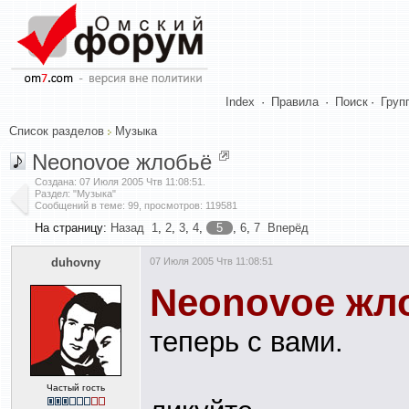
Index
·
Правила
·
Поиск
·
Груп
Список разделов
Музыка
Neonovoe жлобьё
Создана:
07 Июля 2005 Чтв 11:08:51
.
Раздел: "Музыка"
Сообщений в теме: 99, просмотров: 119581
На страницу:
Назад
1
,
2
,
3
,
4
,
5
,
6
,
7
Вперёд
duhovny
07 Июля 2005 Чтв 11:08:51
Neonovoe жл
теперь с вами.
Частый гость