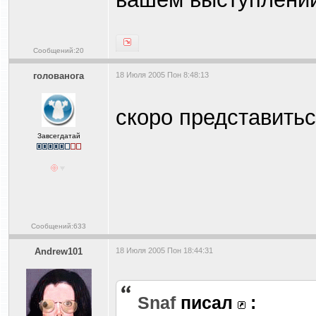
Сообщений:20
голованога
18 Июля 2005 Пон 8:48:13
скоро представить
Завсегдатай
Сообщений:633
Andrew101
18 Июля 2005 Пон 18:44:31
Snaf
писал
: