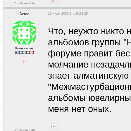
Сообщений:6
Aztec
19 Июля 2005 Втр 20:59:25
Что, неужто никто 
альбомов группы "Н
Начинающий
форуме правит беск
молчание незадачл
знает алматинскую
"Межмастурбационн
альбомы ювелирны, 
меня нет оных.
Сообщений:30