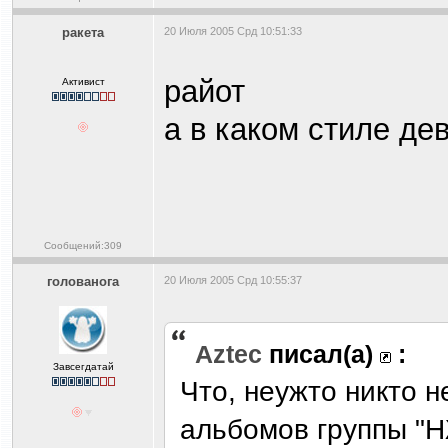
ракета
20 Июля 2005 Срд 10:51:33
райот
Активист
а в каком стиле де
Сообщений:309
голованога
20 Июля 2005 Срд 10:55:37
Aztec
писал(а)
:
Завсегдатай
Что, неужто никто 
альбомов группы "Н