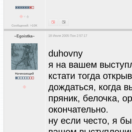
Сообщений: >10K
~Egoistka~
18 Июля 2005 Пон 2:57:17
duhovny
я на вашем выступл
кстати тогда открыв
Начинающий
дождаться, когда в
пряник, белочка, о
окончательно.
ну если често, я б
вашем выступлении.