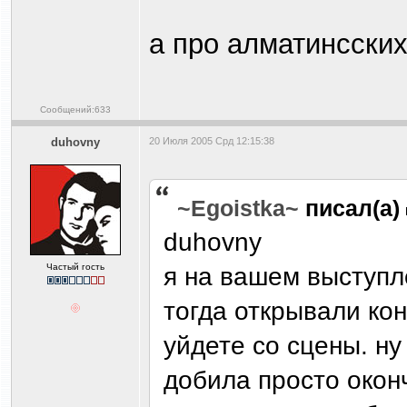
а про алматинсски
Сообщений:633
duhovny
20 Июля 2005 Срд 12:15:38
~Egoistka~
писал(а)
duhovny
Частый гость
я на вашем выступле
тогда открывали кон
уйдете со сцены. ну
добила просто окон