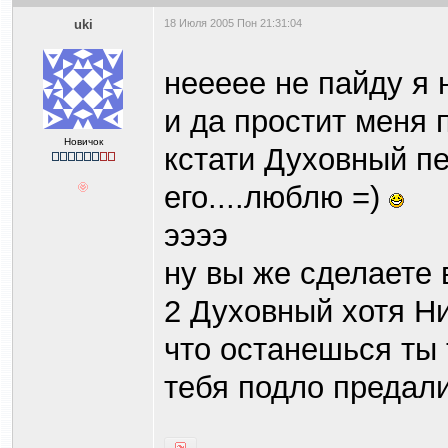
uki
18 Июля 2005 Пон 21:31:04
неееее не пайду я 
и да простит меня 
Новичок
кстати Духовный пе
его....люблю =)
ээээ
ну вы же сделаете 
2 Духовный хотя Нин
что останешься ты 
тебя подло предали)