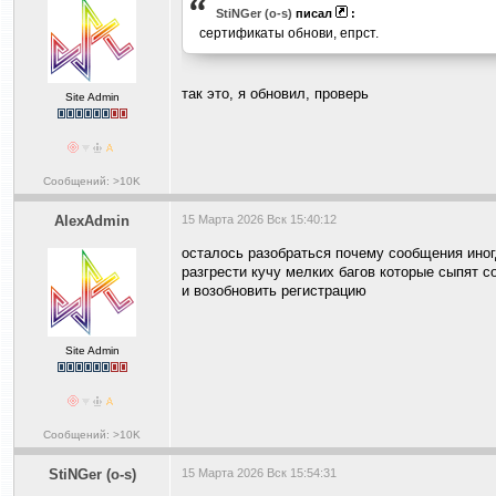
StiNGer (o-s)
писал
:
сертификаты обнови, епрст.
так это, я обновил, проверь
Site Admin
Сообщений: >10K
AlexAdmin
15 Марта 2026 Вск 15:40:12
осталось разобраться почему сообщения ино
разгрести кучу мелких багов которые сыпят с
и возобновить регистрацию
Site Admin
Сообщений: >10K
StiNGer (o-s)
15 Марта 2026 Вск 15:54:31