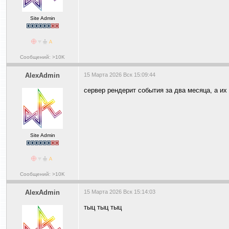
Site Admin
Сообщений: >10K
AlexAdmin
15 Марта 2026 Вск 15:09:44
сервер рендерит события за два месяца, а их
Site Admin
Сообщений: >10K
AlexAdmin
15 Марта 2026 Вск 15:14:03
тыц тыц тыц