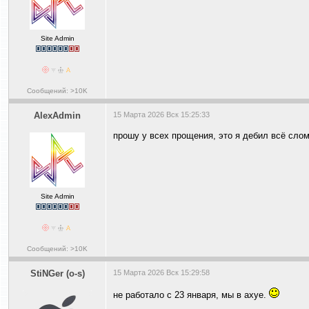
Site Admin
Сообщений: >10K
AlexAdmin
15 Марта 2026 Вск 15:25:33
прошу у всех прощения, это я дебил всё слом
Site Admin
Сообщений: >10K
StiNGer (o-s)
15 Марта 2026 Вск 15:29:58
не работало с 23 января, мы в ахуе.