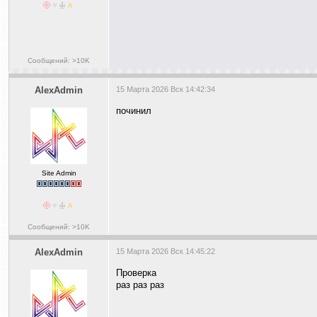
Сообщений: >10K
AlexAdmin
15 Марта 2026 Вск 14:42:34
починил
Site Admin
Сообщений: >10K
AlexAdmin
15 Марта 2026 Вск 14:45:22
Проверка
раз раз раз