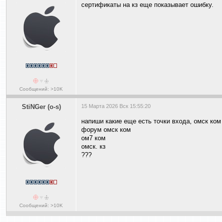
сертификаты на кз еще показывает ошибку.
Сообщений: >10K
StiNGer (o-s)
15 Марта 2026 Вск 15:55:20
напиши какие еще есть точки входа, омск ком
форум омск ком
ом7 ком
омск. кз
???
Сообщений: >10K