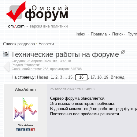
Index
·
Правила
·
Поиск
·
Груп
Список разделов
Новости
Технические работы на форуме
Создана:
25 Апреля 2024 Чтв 13:48:18
.
Раздел: "Новости"
Сообщений в теме: 283, просмотров: 345708
На страницу:
Назад
1
,
2
,
3
...
15
,
,
17
,
18
,
19
Вперёд
AlexAdmin
25 Апреля 2024 Чтв 13:48:18
Сервер форума обновляется.
Это вызвало некоторые проблемы.
В данный момент ещё не работает ряд функц
Постепенно все проблемы решаются.
Site Admin