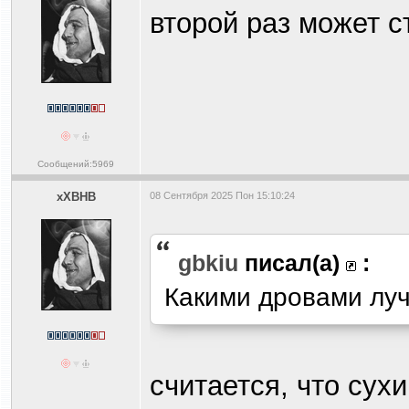
второй раз может с
Сообщений:5969
xXBHB
08 Сентября 2025 Пон 15:10:24
gbkiu
писал(а)
:
Какими дровами луч
считается, что сух