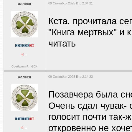
аллеся
09 Сентября 2025 Втр 2:04:21
Кста, прочитала с
"Книга мертвых" и 
читать
Сообщений: >10K
аллеся
09 Сентября 2025 Втр 2:14:23
Позавчера была сн
Очень сдал чувак-
голосит почти так-ж
откровенно не хоче