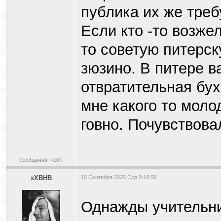
публика их же треб
Если кто -то возже
то советую питерск
зюзино. В питере в
отвратительная бу
мне какого то моло
говно. Почувствова
Сообщений: >10K
xXBHB
10 Сентября 2025 Срд 9:18:59
Однажды учительни