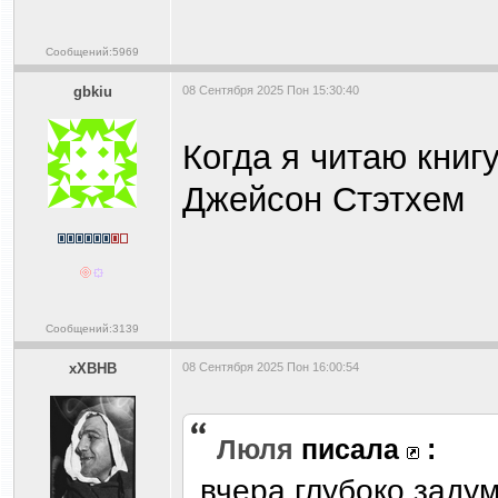
Сообщений:5969
gbkiu
08 Сентября 2025 Пон 15:30:40
Когда я читаю книгу
Джейсон Стэтхем
Сообщений:3139
xXBHB
08 Сентября 2025 Пон 16:00:54
Люля
писала
:
вчера глубоко заду