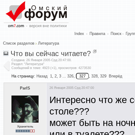
Index
·
Правила
·
Поиск
·
Груп
Список разделов
Литература
Что вы сейчас читаете?
Создана:
26 Января 2005 Срд 20:47:00
.
Раздел: "Литература"
Сообщений в теме: 4923 (+1), просмотров: 4273530
На страницу:
Назад
1
,
2
,
3
...
326
,
,
328
,
329
Вперёд
ParIS
26 Января 2005 Срд 20:47:00
Интересно что же с
столе???
может быть на ноч
Хранитель
или в туалете???