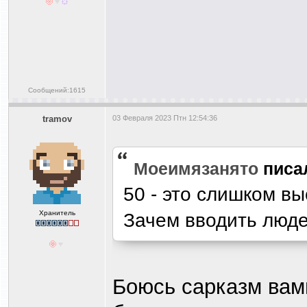
Сообщений:1615
tramov
03 Февраля 2023 Птн 12:54:36
Моеимязанято
писа
50 - это слишком в
Хранитель
Зачем вводить люде
Боюсь сарказм вами