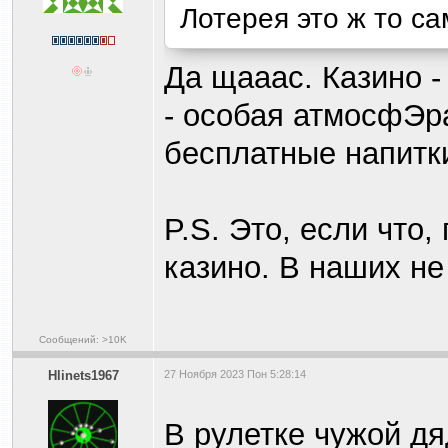
Лотерея это ж то са
Да щааас. Казино - 
- особая атмосфЭра
бесплатные напитки
P.S. Это, если что
казино. В наших не
Сообщений: >10K
Hlinets1967
27 Ноября 2023 Пон 5:28:14
В рулетке чужой дя