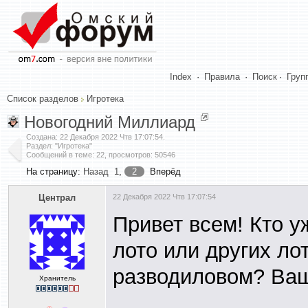
Index
·
Правила
·
Поиск
·
Груп
Список разделов
Игротека
Новогодний Миллиард
Создана:
22 Декабря 2022 Чтв 17:07:54
.
Раздел: "Игротека"
Сообщений в теме: 22, просмотров: 50546
На страницу:
Назад
1
,
2
Вперёд
Централ
22 Декабря 2022 Чтв 17:07:54
Привет всем! Кто у
лото или других ло
разводиловом? Ва
Хранитель