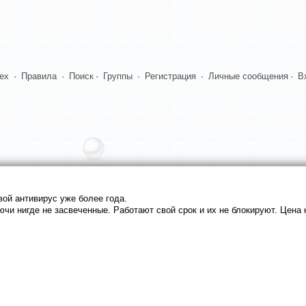
dex
·
Правила
·
Поиск
·
Группы
·
Регистрация
·
Личные сообщения
·
В
вой антивирус уже более года.
и нигде не засвеченные. Работают свой срок и их не блокируют. Цена 