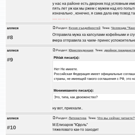
у нас на районе есть дворник под условным им
пять лет уж как мы ржем с мужем над его попыт
изначально , конечно, я сама дала ему повод так
..... .... ... .. .
аллеся
Раздел:
Кухня съедобностей
Тема:
Челлендж "Как
Отправила мужа ха капсулами кофейными и сгу
#8
вчера отправила за чаем- принес успокоитель
аллеся
Раздел:
Юриспруденция
Тема:
двойное гражданст
Pihlak писал(а):
#9
Нет Не имеете.
Российская Федерация имеет официальные соглашен
страны, не имеющей такого соглашения с РФ, это н
Моеимязанято писал(а):
Это, типа, как двоеженство?
ну вот, приехали..
аллеся
Раздел:
Литература
Тема:
Что вы сейчас читаете?
М.Елизаров "Юдоль"
#10
тяжеловато как-то заходит