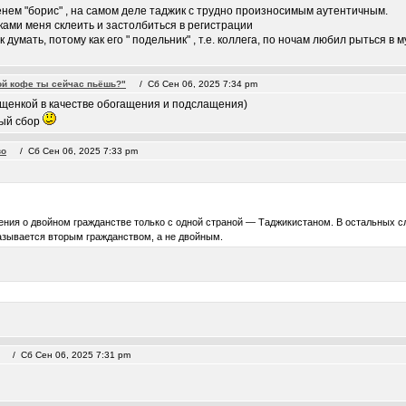
енем "борис" , на самом деле таджик с трудно произносимым аутентичным.
ками меня склеить и застолбиться в регистрации
 думать, потому как его " подельник" , т.е. коллега, по ночам любил рыться в 
ой кофе ты сейчас пьёшь?"
/ Сб Сен 06, 2025 7:34 pm
щенкой в качестве обогащения и подслащения)
ный сбор
во
/ Сб Сен 06, 2025 7:33 pm
ия о двойном гражданстве только с одной страной — Таджикистаном. В остальных сл
азывается вторым гражданством, а не двойным.
/ Сб Сен 06, 2025 7:31 pm