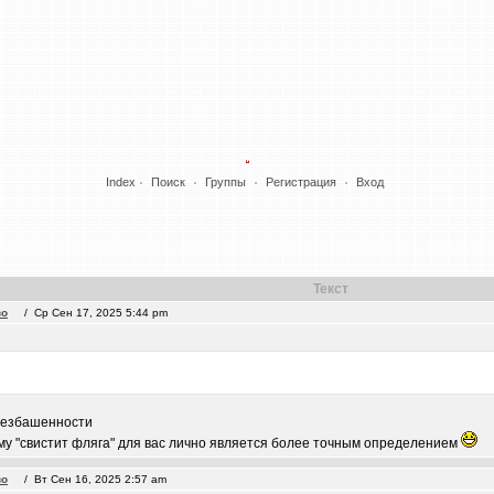
Index
Поиск
Группы
Регистрация
Вход
Текст
во
/ Ср Сен 17, 2025 5:44 pm
 безбашенности
тому "свистит фляга" для вас лично является более точным определением
во
/ Вт Сен 16, 2025 2:57 am