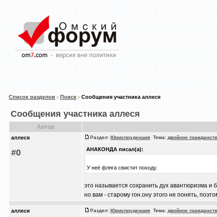
Список разделов
Поиск
Сообщения участника аллеся
Сообщения участника аллеся
Автор
аллеся
Раздел:
Юриспруденция
Тема:
двойное гражданст
АНАКОНДА писал(а):
#0
У неё фляга свистит походу.
это называется сохранить дух авантюризма и
но вам - старому гон.ону этого не понять, поэ
аллеся
Раздел:
Юриспруденция
Тема:
двойное гражданст