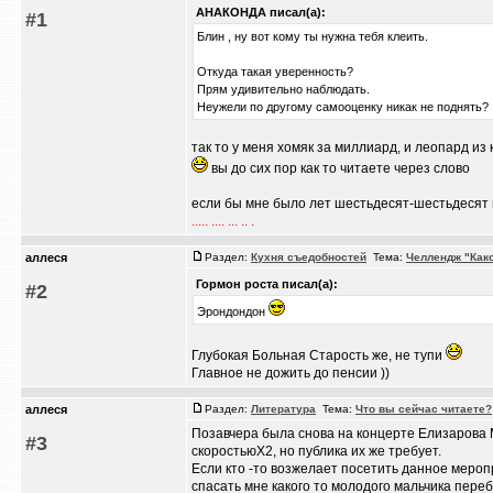
АНАКОНДА писал(а):
#1
Блин , ну вот кому ты нужна тебя клеить.
Откуда такая уверенность?
Прям удивительно наблюдать.
Неужели по другому самооценку никак не поднять?
так то у меня хомяк за миллиард, и леопард из
вы до сих пор как то читаете через слово
если бы мне было лет шестьдесят-шестьдесят пя
..... .... ... .. .
аллеся
Раздел:
Кухня съедобностей
Тема:
Челлендж "Как
Гормон роста писал(а):
#2
Эрондондон
Глубокая Больная Старость же, не тупи
Главное не дожить до пенсии ))
аллеся
Раздел:
Литература
Тема:
Что вы сейчас читаете?
Позавчера была снова на концерте Елизарова М.
#3
скоростьюХ2, но публика их же требует.
Если кто -то возжелает посетить данное меропр
спасать мне какого то молодого мальчика переб