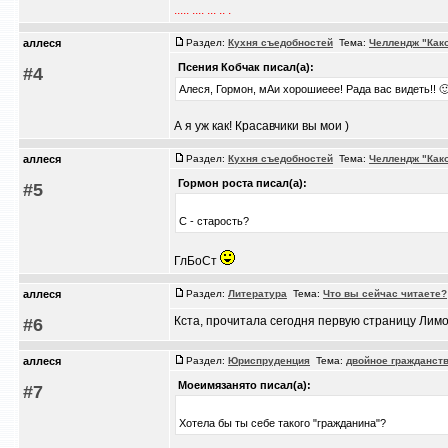
..... .... ... .. .
аллеся
Раздел:
Кухня съедобностей
Тема:
Челлендж "Как
Псения Кобчак писал(а):
#4
Алеся, Гормон, мАи хорошиеее! Рада вас видеть!! 
А я уж как! Красавчики вы мои )
аллеся
Раздел:
Кухня съедобностей
Тема:
Челлендж "Как
Гормон роста писал(а):
#5
С - старость?
ГлБоСт
аллеся
Раздел:
Литература
Тема:
Что вы сейчас читаете?
Кста, прочитала сегодня первую страницу Лимон
#6
аллеся
Раздел:
Юриспруденция
Тема:
двойное гражданст
Моеимязанято писал(а):
#7
Хотела бы ты себе такого "гражданина"?