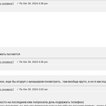
с готовите?
/ Пн Окт 28, 2024 4:38 pm
ежать пытаются
с готовите?
/ Пн Окт 28, 2024 4:36 pm
но, еще бы итуруп с кунаширом посмотреть.. там вообще круто, и но я как по
с готовите?
/ Пн Окт 28, 2024 2:03 am
просто на последнем еже попросила дочь подержать телефон)