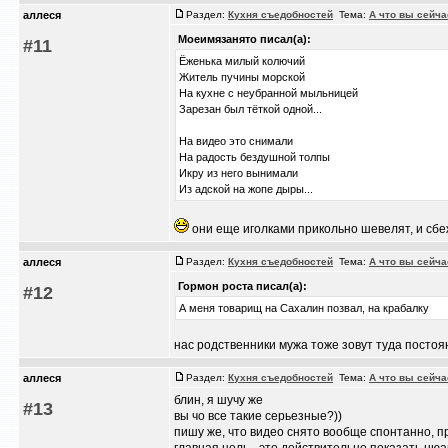
аллеся
Раздел:
Кухня съедобностей
Тема:
А что вы сейча
Моеимязанято писал(а):
#11
Ёженька милый колючий
Житель пучины морской
На кухне с неубранной мыльницей
Зарезан был тёткой одной...
На видео это снимали
На радость бездушной толпы
Икру из него вынимали
Из адской на жопе дыры...
они еще иголками прикольно шевелят, и сб
аллеся
Раздел:
Кухня съедобностей
Тема:
А что вы сейча
Гормон роста писал(а):
#12
А меня товарищ на Сахалин позвал, на крабалку
нас родственники мужа тоже зовут туда постоян
аллеся
Раздел:
Кухня съедобностей
Тема:
А что вы сейча
блин, я шучу же
#13
вы чо все такие серьезные?))
пишу же, что видео снято вообще спонтанно, 