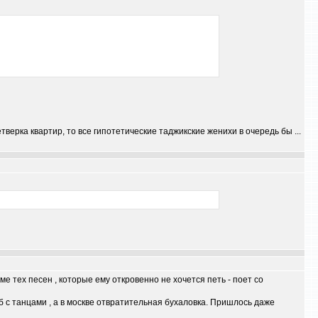
верка квартир, то все гипотетические таджикские женихи в очередь бы ...
е тех песен , которые ему откровенно не хочется петь - поет со
б с танцами , а в москве отвратительная бухаловка. Пришлось даже