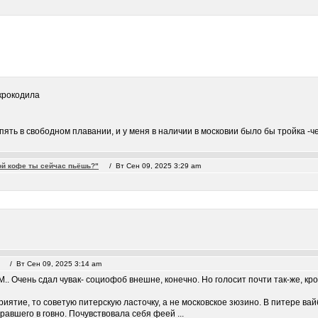
 крокодила
ть в свободном плавании, и у меня в наличии в московии было бы тройка -чет
ой кофе ты сейчас пьёшь?"
/ Вт Сен 09, 2025 3:29 am
/ Вт Сен 09, 2025 3:14 am
. Очень сдал чувак- социофоб внешне, конечно. Но голосит почти так-же, кром
иятие, то советую питерскую ласточку, а не московское зюзино. В питере вай
равшего в говно. Почувствовала себя феей ...