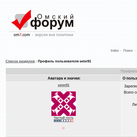
Index
Поиск
Список разделов
Профиль пользователя seter91
Профиль
Аватара и значки:
О польз
seter91
Зареги
Всего 
Ли
Частый гость