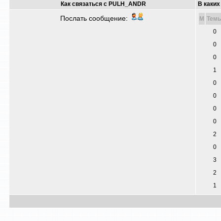
Как связаться с PULH_ANDR
В каки
Послать сообщение:
M
Тем
0
0
0
1
0
0
0
0
2
0
3
2
1