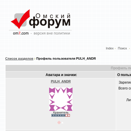
Index
Поиск
Список разделов
Профиль пользователя PULH_ANDR
Профиль п
Аватара и значки:
О поль
PULH_ANDR
Зареги
Всего 
Ли
Хранитель