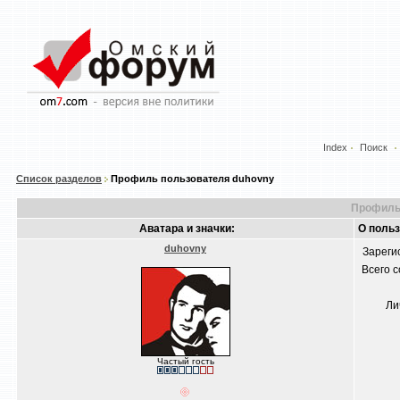
Index
Поиск
Список разделов
Профиль пользователя duhovny
Профиль
Аватара и значки:
О поль
duhovny
Зареги
Всего 
Ли
Частый гость