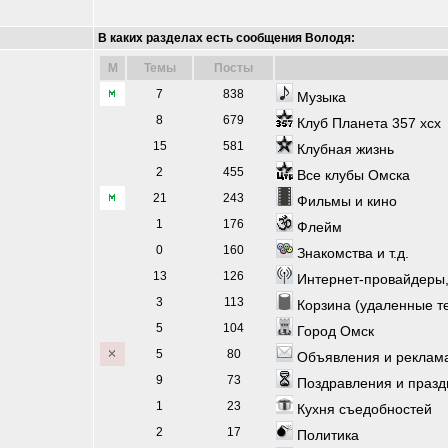
В каких разделах есть сообщения Володя:
M
Темы
Посты
7
838
Музыка
8
679
Клуб Планета 357 xcx
15
581
Клубная жизнь
2
455
Все клубы Омска
21
243
Фильмы и кино
1
176
Флейм
0
160
Знакомства и т.д.
13
126
Интернет-провайдеры
3
113
Корзина (удаленные т
5
104
Город Омск
5
80
Объявления и реклам
9
73
Поздравления и празд
1
23
Кухня съедобностей
2
17
Политика