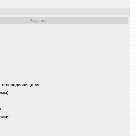
Разделы
, телерадиовещание
емы)
а
ники!