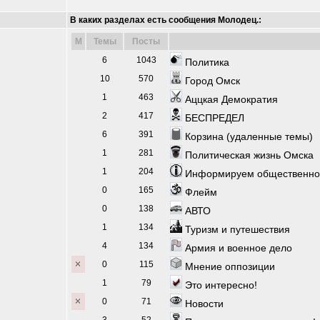
В каких разделах есть сообщения Молодец.:
M
Темы
Посты
6
1043
Политика
10
570
Город Омск
1
463
Аццкая Демократия
2
417
БЕСПРЕДЕЛ
6
391
Корзина (удаленные темы)
1
281
Политическая жизнь Омска
1
204
Информируем общественност
0
165
Флейм
0
138
АВТО
1
134
Туризм и путешествия
4
134
Армия и военное дело
0
115
Мнение оппозиции
1
79
Это интересно!
0
71
Новости