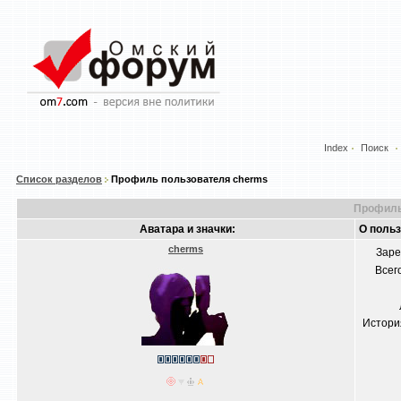
Index
Поиск
Список разделов
Профиль пользователя cherms
Профиль
Аватара и значки:
О поль
cherms
Заре
Всег
Истори