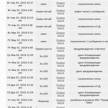
Вт Апр 30, 2019 10:37
Гормон
омич
ограничения сняты
pm
роста
Вт Апр 30, 2019 4:35
Гормон
тишка лютый
запрет писать сообщения
pm
роста
Вт Апр 16, 2019 12:15
Гормон
тишка лютый
ограничения сняты
pm
роста
Пт Апр 12, 2019 9:39
Гормон
тишка лютый
низвержение в А.Д.
am
роста
Вс Мар 24, 2019 6:10
Гормон
омич
ограничения сняты
pm
роста
Пт Мар 22, 2019 2:35
Гормон
омич
ограничение 1 сообщение в ча
am
роста
Пт Мар 01, 2019 6:48
Гормон
Гормон роста
предупреждение отвечено
pm
роста
Ср Янв 30, 2019 11:05
Гормон
дано блокирующее
Xx-100
pm
роста
предупреждение
Чт Янв 10, 2019 3:18
Гормон
дано блокирующее
Xx-100
pm
роста
предупреждение
Чт Янв 10, 2019 3:10
Гормон
Xx-100
дано предупреждение
pm
роста
Сб Дек 22, 2018 12:35
Гормон
Xx-100
ограничения сняты
pm
роста
Сб Дек 15, 2018 12:35
Гормон
Xx-100
низвержение в А.Д.
pm
роста
Сб Дек 15, 2018 12:29
Гормон
дано блокирующее
Xx-100
pm
роста
предупреждение
Чт Сен 20, 2018 5:42
Гормон
разбанен в разделе #31 "Город
Инженер
pm
роста
Омск"
Пт Авг 24, 2018 4:37
Гормон