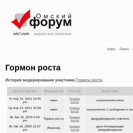
Index
Поиск
Гормон роста
История модерирования участника
Гормон роста
Дата и время
Модератор
UserID
Действие
Чт Апр 15, 2021 10:45
Гормон
омич
ограничения сняты
pm
роста
Ср Апр 14, 2021 10:58
Гормон
омич
ограничение 1 сообщение в ча
pm
роста
Вс Авг 16, 2020 2:04
Гормон
Гормон роста
предупреждение отвечено
pm
роста
Вс Авг 16, 2020 12:37
Гормон
дано блокирующее
Инженер
pm
роста
предупреждение