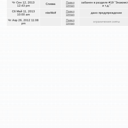
Чт Сен 12, 2013
Павел
забанен в разделе #19 "Знакомс
Сливка
12:43 pm
Urman
и т.д."
Сб Май 11, 2013
Павел
niteWolf
дано предупреждение
10:00 am
Urman
Чт Апр 26, 2012 11:08
Павел
ограничения сняты
pm
Urman