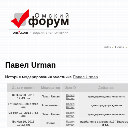
Index
Поиск
Павел Urman
История модерирования участника
Павел Urman
Дата и время
Модератор
UserID
Действие
Вт Фев 20, 2018
Павел
Павел Urman
предупреждение отвечено
12:43 pm
Urman
Пт Июл 01, 2016 9:45
Павел
Anecamateur
дано предупреждение
am
Urman
Ср Ноя 13, 2013 7:53
Павел
Павел Urman
предупреждение отвечено
am
Urman
Вс Ноя 10, 2013
Павел
разбанен в разделе #19 "Знакомс
Сливка
10:23 am
Urman
и т.д."