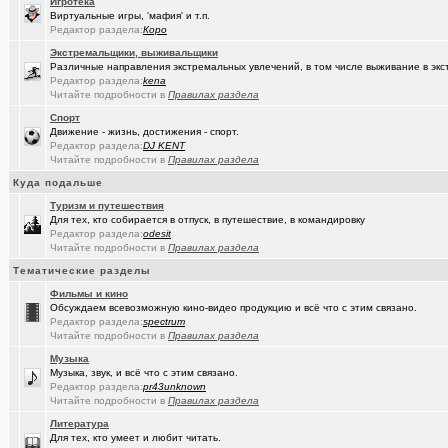
Игротека
Виртуальные игры, 'мафия' и т.п.
(Sinmaster)
Случайные фото с мобильника
+6031
Редактор раздела:
Коро
(Молодец.)
Энциклопедия Омской области онлайн.
+175
Экстремальщики, выживальщики
Различные направления экстремальных увлечений, в том числе выживание в экс
(wvladimi..)
Редактор раздела:
kena
Диалог с ИИ о романе «Мастер и Маргарита».
Читайте подробности в
Правилах раздела
(Snarkens..)
А вы уже переобулись?
+5163
Спорт
Движение - жизнь, достижения - спорт.
(wvladimi..)
100% женщин!.
+3
Редактор раздела:
DJ KENT
Читайте подробности в
Правилах раздела
(Kebbos)
Специалист по эрбиевым лазерам
+8
Куда подальше
(Злыдня)
Реально полезные гаджеты для кухни
+8850
Туризм и путешествия
Для тех, кто собирается в отпуск, в путешествие, в командировку
(Кристи55)
Ремонт квартир/ванных комнат! Высококачественная отделка.
Редактор раздела:
odesit
Читайте подробности в
Правилах раздела
(Zheka)
И это все то, на что способен omsk.com???
+13
Тематические разделы
(wvladimi..)
Живопись Воронина В.Н.
Фильмы и кино
Обсуждаем всевозможную кино-видео продукцию и всё что с этим связано.
(Ярославч..)
Редактор раздела:
Ремонт окон ПВХ. К кому обратиться?
spectrum
Читайте подробности в
Правилах раздела
(Кенёша)
Ключ дверной цилиндрический сделать
Музыка
Музыка, звук, и всё что с этим связано.
(халвамес)
ищу риэдтора
Редактор раздела:
pr43unknown
Читайте подробности в
Правилах раздела
(falcon)
Консультация по конфигурации ПК
+3
Литература
Для тех, кто умеет и любит читать.
(халвамес)
Жилищный вопрос