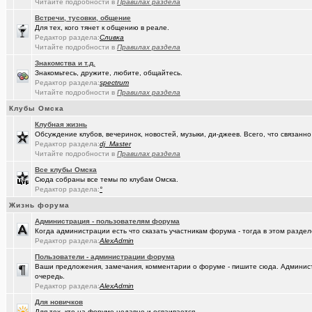
(омич)
Погода в Омске / Прогноз погоды в Омске
+4545
Читайте подробности в
Правилах раздела
Встречи, тусовки, общение
Для тех, кого тянет к общению в реале.
Редактор раздела:
Сливка
Читайте подробности в
Правилах раздела
Знакомства и т.д.
Знакомьтесь, дружите, любите, общайтесь.
Редактор раздела:
spectrum
Читайте подробности в
Правилах раздела
Клубы Омска
Клубная жизнь
Обсуждение клубов, вечеринок, новостей, музыки, ди-джеев. Всего, что связанно 
Редактор раздела:
dj_Master
Читайте подробности в
Правилах раздела
Все клубы Омска
Сюда собраны все темы по клубам Омска.
Редактор раздела:
°
Жизнь форума
Администрация - пользователям форума
Когда администрации есть что сказать участникам форума - тогда в этом разде
Редактор раздела:
AlexAdmin
Пользователи - администрации форума
Ваши предложения, замечания, комментарии о форуме - пишите сюда. Админист
очередь.
Редактор раздела:
AlexAdmin
Для новичков
Для тех, кто на форуме недавно и осваивается.