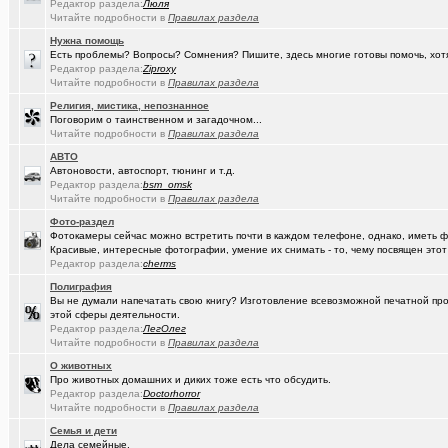
Редактор раздела:
Люля
Читайте подробности в
Правилах раздела
(Google-M..)
Где ремонтируют Oculus Quest?
Нужна помощь
(Igorillo)
Почему в городе не отключают отопление?
+126
Есть проблемы? Вопросы? Сомнения? Пишите, здесь многие готовы помочь, хот
Редактор раздела:
Ziproxy
(slavonik)
Читайте подробности в
Правилах раздела
Какое выбрать отопление для частного дома?
+60
Религия, мистика, непознанное
(Heyнывaю.
Традиционный сбор памперсов для перинатального центра 2025
Поговорим о таинственном и загадочном...
Читайте подробности в
Правилах раздела
(интересу..)
Самогоноварение. Кто как?
+1956
АВТО
Автоновости, автоспорт, тюнинг и т.д.
(Paranoid)
Какие буквы на гос. номере сейчас идут???
+487
Редактор раздела:
bsm_omsk
Читайте подробности в
Правилах раздела
(Kesha_OG..)
АКПП матиз. Ремонтировать или менять?
+4
Фото-раздел
(Vector)
С наступающим 2026 годом!
Фотокамеры сейчас можно встретить почти в каждом телефоне, однако, иметь 
Красивые, интересные фотографии, умение их снимать - то, чему посвящен этот
(anti a-d..)
Редактор раздела:
Где можно отремонтировать вязаную варежку?
cherms
+3
Полиграфия
(SD17)
Молодые таланты классической гитары - Майя Казарина
+4
Вы не думали напечатать свою книгу? Изготовление всевозможной печатной прод
этой сферы деятельности.
(t2)
Теле2 в Омске
+8155
Редактор раздела:
ЛегОлег
Читайте подробности в
Правилах раздела
(JUMPER)
Залезть в древний нетбук
+186
О животных
Про животных домашних и диких тоже есть что обсудить.
(Ядаивсе)
Ремонт квартир омск отзывы. любые строительные работы
Редактор раздела:
Doctorhorror
Читайте подробности в
Правилах раздела
(Гормон р..)
Автофлудилка
+21803
Семья и дети
(Shell666)
коворкинг проекты
Дела семейные.