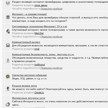
Раздел посвящён интернет-провайдерам, цифровому и аналоговому телерадио
Редактор раздела:
леха зверь
(kinslayer)
Кто такой человек?
+64
Читайте подробности в
Правилах раздела
(елочник)
Фото форумчан
+4534
Интернет - и своими руками!
Что делать, если Ваш дом провайдеры обошли стороной, а выход в сеть необхо
(Молодец.)
компьютере, а надо раздать его на соседние?
Старости Омска.
+159
Спутниковые технологии (Интернет, TV и т.д)
(tramov)
Мьюинг за 3 минуты
Спутниковый интернет, прием телепрограмм, а также прочие возможности спутни
Редактор раздела:
MainSat
(Альфия)
Красивая одежда для худеньких девушек (размер 40-42)
+23
Читайте подробности в
Правилах раздела
Компьютерный раздел
(Puzomax)
Забор из профнастила, как правильно?
Для обсуждения вопросов, касающихся компьютеров, программ, а так же сопутст
Редактор раздела:
endi
(Люля)
А у кого это сегодня День рождения?
+2
Компьютерная безопасность, коды, доступы и т.д.
(Винчесте..)
Восстановление информации с HDD, SSD, Flash. Ремонт HDD.
Обсуждаем всевозможные лекарства, средства от жадности, и т.д. Прямая публик
в правилах раздела.
(Sati)
Редактор раздела:
Любимая Люлюня, с днём рождения!
indifound
+26
Читайте подробности в
Правилах раздела
(Лисовин)
чо наезд от "Городского центра учета"?
+147
Средства интернет-общения
Skype, ICQ, jabber, и т.д. и т.п.
(Artem178)
Авто под заказ по России
+12
Розыск всяких штук
(DEMON)
мнение оппозиции
+364
Не можете что-либо найти? Поинтересуйтесь здесь, может быть, вам помогут те
Редактор раздела:
OmskLis
(tramov)
Как вставать в 5 утра без вреда для здоровья?
+410
Интересные ресурсы сети
(avd173791)
Обсуждения фотографий форумчан (на позитивной волне) - 4
Сайтов в Интернете много, но очень немногие из них действительно интересн
здесь.
(омич)
FM-радиостанции в Омске и Омской области
+882