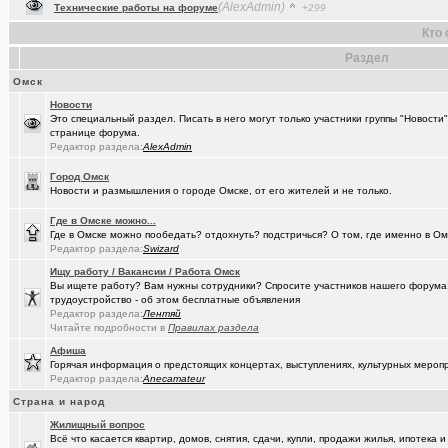
(Raptorr)
Смысл жизни и наука
+369
Кто 
(Kebbos)
Ваш топ исполнителей?
+1
Раздел
(cherms)
Респираторы и маски...Время пришло? Короновирус уже в Омске
Омск
Новости
(Aljexeй)
СИМ
+2
Это специальный раздел. Писать в него могут только участники группы "Новости
странице форума.
(kakashtla)
НЕ рекомендую из посл, просмотренного мной
+1230
Редактор раздела:
AlexAdmin
(наручник..)
Рекомендую из посл, просмотренного мной
+6509
Город Омск
Новости и размышления о городе Омске, от его жителей и не только.
(Justin)
_Автообъявления. Покупка / продажа авто.
+1286
Где в Омске можно...
(Phandorin)
Социальная инженерия
Где в Омске можно пообедать? отдохнуть? подстричься? О том, где именно в Ом
Редактор раздела:
Swizard
(tramov)
Перешеек у ручья
+201
Ищу работу / Вакансии / Работа Омск
Вы ищете работу? Вам нужны сотрудники? Спросите участников нашего форума! 
(um5939)
СШ-5
+4
трудоустройство - об этом бесплатные объявления
Редактор раздела:
Лентяй
(RomanSim..)
Здоровье - это решение личных проблем
+6
Читайте подробности в
Правилах раздела
(tolik)
Сериалы - лучшие по вашему мнению?
+1984
Афиша
Горячая информация о предстоящих концертах, выступлениях, культурных мероп
(Молодец.)
Осведомлённый источник сообщает...
+221
Редактор раздела:
Anecamateur
Страна и народ
(Люля)
Кто что ест или пьёт прямо сейчас?
+24427
Жилищный вопрос
(Silverto..)
А помните в Омске...
+2741
Всё что касается квартир, домов, снятия, сдачи, купли, продажи жилья, ипотека