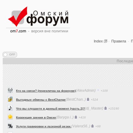
Index
·
Правила
·
П
Последн
(AlexAdmin)
Кто на связи? (перекличка на фороуме)
+109
(BestChan..)
Выгодные обмены с BestChange
+524
(dj_Master)
Что вы слушаете в данный момент (часть 2)?
+15190
(Baryga i..)
Коррекция зрения в Омске
+416
(Valera56..)
Услуги гравировки и лазерной резки.
+98
(AlexAdmin)
Технические работы на форуме
+299