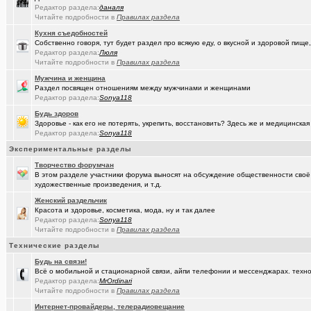
Редактор раздела:
даналя
(seter91)
Читайте подробности в
Правилах раздела
Betatransfer.net - прием платежей для HIGH RISK проектов
+51
Кухня съедобностей
(Люля)
Челлендж "Какой кофе ты сейчас пьёшь?"
+2722
Собственно говоря, тут будет раздел про всякую еду, о вкусной и здоровой пище,
Редактор раздела:
Люля
(Александ..)
Владимир Шандриков
Читайте подробности в
Правилах раздела
Мужчина и женщина
(Alina Ki..)
7я.ТВ и Я.ru (Омские кабельные сети)
+19298
Раздел посвящен отношениям между мужчинами и женщинами
Редактор раздела:
Sonya118
(Александ..)
Ищу Маяк 205
Будь здоров
(Моеимяза..)
Доколе!?
+532
Здоровье - как его не потерять, укрепить, восстановить? Здесь же и медицинская
Редактор раздела:
Sonya118
(BarVic19..)
Автоматизация домашнего учета ЖКХ и многое другое ...
+95
Экспериментальные разделы
(drob_vv_..)
двойное гражданство
+14
Творчество форумчан
В этом разделе участники форума выносят на обсуждение общественности своё
(qwer5523)
художественные произведения, и т.д.
Алтайский мед - в помощь здоровью!
+225
Женский раздельчик
(spyfreem..)
Задолбали расклейщики рекламы
+3
Красота и здоровье, косметика, мода, ну и так далее
Редактор раздела:
Sonya118
(Люля)
А что вы сейчас готовите?
+16109
Читайте подробности в
Правилах раздела
Технические разделы
(drob_vv_..)
прописка она же регистрация
+1
Будь на связи!
(Демон ЖКХ)
Нерадивые расклейщики рекламы
+108
Всё о мобильной и стационарной связи, айпи телефонии и мессенджарах. техно
Редактор раздела:
MrOrdinari
(gamefan)
ОК Восток-Запад - что это, кто это?!
+154
Читайте подробности в
Правилах раздела
Интернет-провайдеры, телерадиовещание
(Пасечник)
Мёд Пасеки Сибирское медовье.
+1268