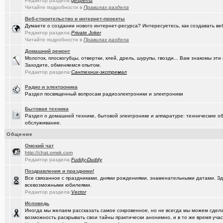
Редактор раздела:
gespenst
Читайте подробности в
Правилах раздела
(Кречет)
Посоветуйте хорошего массажиста.
+56
Веб-строительство и интернет-проекты
Думаете о создании нового интернет-ресурса? Интересуетесь, как создавать в
(tramov)
Где хорошие кроссовки купить?
+42
Редактор раздела:
Private Joker
Читайте подробности в
Правилах раздела
(Portishe..)
Леонид Полежаев возращается на пост губернатора!
+1
Домашний ремонт
Молоток, плоскогубцы, отвертки, клей, дрель, шурупы, гвозди... Вам знакомы э
(k9zxc)
клипы, поднимающие русский (российский) дух.
+245
Заходите, обменяемся опытом.
Редактор раздела:
Сантехник-экстремал
(tramov)
На что обратить внимание при выборе жены?
+4
Радио и электроника
(5555)
Zennoposter мой опыт использования
Раздел посвященный вопросам радиоэлектроники и электроники
(5555)
!
Бытовая техника
Раздел о домашней технике, бытовой электронике и аппаратуре: технические об
(Alex4114)
Где купить ?
+1
обслуживание.
(DEMON)
Общение
.,.
+9
Oмский чат
(mannerman)
Техника и другие товары с гарантией в наличии и под заказ
http://chat.omsk.com
Редактор раздела:
Fuddy-Duddy
(brugmann
Brugmann,VEKA,Gealan - надёжные Балконы и Окна ПВХ в Омске.
Поздравления и праздники!
Все связанное с праздниками, днями рождениями, знаменательными датами. Зде
(AlexAdmin)
Добро пожаловать! Принципы общения на Омском форуме!
+
всевозможными юбилеями.
Редактор раздела:
Vector
(омич)
Цифровое телевидение в Омске
+119
Исповедь
(омич)
Песни об Омске
+234
Иногда мы желаем рассказать самое сокровенное, но не всегда мы можем сделат
возможность раскрывать свои тайны практически анонимно, и в то же время участ