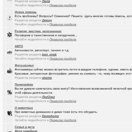
Редактор раздела:
Люля
Читайте подробности в
Правилах раздела
(Google-M..)
Где ремонтируют Oculus Quest?
Нужна помощь
(Igorillo)
Почему в городе не отключают отопление?
+126
Есть проблемы? Вопросы? Сомнения? Пишите, здесь многие готовы помочь, хот
Редактор раздела:
Ziproxy
(slavonik)
Какое выбрать отопление для частного дома?
+60
Читайте подробности в
Правилах раздела
Религия, мистика, непознанное
(Heyнывaю.
Традиционный сбор памперсов для перинатального центра 2025
Поговорим о таинственном и загадочном...
Читайте подробности в
Правилах раздела
(интересу..)
Самогоноварение. Кто как?
+1956
АВТО
(Paranoid)
Какие буквы на гос. номере сейчас идут???
+487
Автоновости, автоспорт, тюнинг и т.д.
Редактор раздела:
bsm_omsk
(Kesha_OG..)
Читайте подробности в
Правилах раздела
АКПП матиз. Ремонтировать или менять?
+4
Фото-раздел
(Vector)
С наступающим 2026 годом!
Фотокамеры сейчас можно встретить почти в каждом телефоне, однако, иметь 
Красивые, интересные фотографии, умение их снимать - то, чему посвящен этот
(anti a-d..)
Где можно отремонтировать вязаную варежку?
+3
Редактор раздела:
cherms
Полиграфия
(SD17)
Молодые таланты классической гитары - Майя Казарина
+4
Вы не думали напечатать свою книгу? Изготовление всевозможной печатной прод
этой сферы деятельности.
(t2)
Теле2 в Омске
+8155
Редактор раздела:
ЛегОлег
Читайте подробности в
Правилах раздела
(JUMPER)
Залезть в древний нетбук
+186
О животных
(Ядаивсе)
Про животных домашних и диких тоже есть что обсудить.
Ремонт квартир омск отзывы. любые строительные работы
Редактор раздела:
Doctorhorror
Читайте подробности в
(Гормон р..)
Правилах раздела
Автофлудилка
+21803
Семья и дети
(Shell666)
коворкинг проекты
Дела семейные.