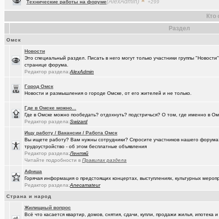
(Raptorr)
Смысл жизни и наука
+369
Кто 
(Kebbos)
Ваш топ исполнителей?
+1
Раздел
(cherms)
Респираторы и маски...Время пришло? Короновирус уже в Омске
Омск
(Aljexeй)
СИМ
+2
Новости
Это специальный раздел. Писать в него могут только участники группы "Новости
(kakashtla)
странице форума.
НЕ рекомендую из посл, просмотренного мной
+1230
Редактор раздела:
AlexAdmin
(наручник..)
Рекомендую из посл, просмотренного мной
+6509
Город Омск
Новости и размышления о городе Омске, от его жителей и не только.
(Justin)
_Автообъявления. Покупка / продажа авто.
+1286
Где в Омске можно...
(Phandorin)
Социальная инженерия
Где в Омске можно пообедать? отдохнуть? подстричься? О том, где именно в Ом
Редактор раздела:
Swizard
(tramov)
Перешеек у ручья
+201
Ищу работу / Вакансии / Работа Омск
(um5939)
СШ-5
+4
Вы ищете работу? Вам нужны сотрудники? Спросите участников нашего форума! 
трудоустройство - об этом бесплатные объявления
(RomanSim..)
Редактор раздела:
Здоровье - это решение личных проблем
Лентяй
+6
Читайте подробности в
Правилах раздела
(tolik)
Сериалы - лучшие по вашему мнению?
+1984
Афиша
Горячая информация о предстоящих концертах, выступлениях, культурных мероп
(Молодец.)
Осведомлённый источник сообщает...
+221
Редактор раздела:
Anecamateur
Страна и народ
(Люля)
Кто что ест или пьёт прямо сейчас?
+24427
Жилищный вопрос
(Silverto..)
А помните в Омске...
+2741
Всё что касается квартир, домов, снятия, сдачи, купли, продажи жилья, ипотека