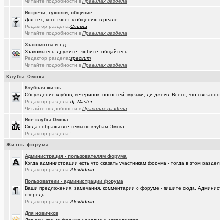
Читайте подробности в
Правилах раздела
Встречи, тусовки, общение
Для тех, кого тянет к общению в реале.
Редактор раздела:
Сливка
Читайте подробности в
Правилах раздела
Знакомства и т.д.
Знакомьтесь, дружите, любите, общайтесь.
Редактор раздела:
spectrum
Читайте подробности в
Правилах раздела
Клубы Омска
Клубная жизнь
Обсуждение клубов, вечеринок, новостей, музыки, ди-джеев. Всего, что связанно 
Редактор раздела:
dj_Master
Читайте подробности в
Правилах раздела
Все клубы Омска
Сюда собраны все темы по клубам Омска.
Редактор раздела:
°
Жизнь форума
Администрация - пользователям форума
Когда администрации есть что сказать участникам форума - тогда в этом разде
Редактор раздела:
AlexAdmin
Пользователи - администрации форума
Ваши предложения, замечания, комментарии о форуме - пишите сюда. Админист
очередь.
Редактор раздела:
AlexAdmin
Для новичков
Для тех, кто на форуме недавно и осваивается.