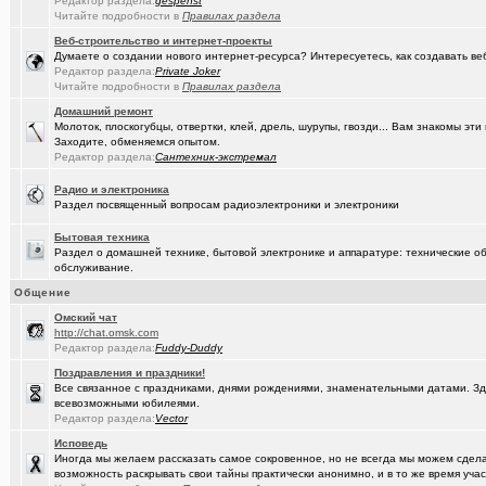
Редактор раздела:
gespenst
Читайте подробности в
Правилах раздела
(Кречет)
Посоветуйте хорошего массажиста.
+56
Веб-строительство и интернет-проекты
Думаете о создании нового интернет-ресурса? Интересуетесь, как создавать в
(tramov)
Где хорошие кроссовки купить?
+42
Редактор раздела:
Private Joker
Читайте подробности в
Правилах раздела
(Portishe..)
Леонид Полежаев возращается на пост губернатора!
+1
Домашний ремонт
(k9zxc)
клипы, поднимающие русский (российский) дух.
+245
Молоток, плоскогубцы, отвертки, клей, дрель, шурупы, гвозди... Вам знакомы э
Заходите, обменяемся опытом.
(tramov)
Редактор раздела:
Сантехник-экстремал
На что обратить внимание при выборе жены?
+4
(5555)
Радио и электроника
Zennoposter мой опыт использования
Раздел посвященный вопросам радиоэлектроники и электроники
(5555)
!
Бытовая техника
Раздел о домашней технике, бытовой электронике и аппаратуре: технические об
(Alex4114)
Где купить ?
+1
обслуживание.
(DEMON)
.,.
+9
Общение
Oмский чат
(mannerman)
Техника и другие товары с гарантией в наличии и под заказ
http://chat.omsk.com
Редактор раздела:
Fuddy-Duddy
(brugmann
Brugmann,VEKA,Gealan - надёжные Балконы и Окна ПВХ в Омске.
Поздравления и праздники!
(AlexAdmin)
Добро пожаловать! Принципы общения на Омском форуме!
+
Все связанное с праздниками, днями рождениями, знаменательными датами. Зде
всевозможными юбилеями.
(омич)
Редактор раздела:
Цифровое телевидение в Омске
Vector
+119
Исповедь
(омич)
Песни об Омске
+234
Иногда мы желаем рассказать самое сокровенное, но не всегда мы можем сделат
возможность раскрывать свои тайны практически анонимно, и в то же время участ
(омич)
Погода в Омске / Прогноз погоды в Омске
+4545