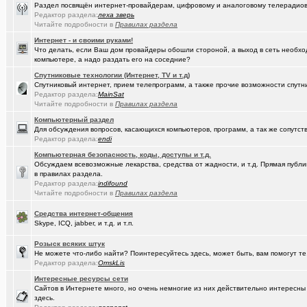
Раздел посвящён интернет-провайдерам, цифровому и аналоговому телерадио
Редактор раздела:
леха зверь
(kinslayer)
Кто такой человек?
+64
Читайте подробности в
Правилах раздела
(елочник)
Фото форумчан
+4534
Интернет - и своими руками!
Что делать, если Ваш дом провайдеры обошли стороной, а выход в сеть необхо
(Молодец.)
Старости Омска.
+159
компьютере, а надо раздать его на соседние?
Спутниковые технологии (Интернет, TV и т.д)
(tramov)
Мьюинг за 3 минуты
Спутниковый интернет, прием телепрограмм, а также прочие возможности спутни
Редактор раздела:
MainSat
(Альфия)
Красивая одежда для худеньких девушек (размер 40-42)
+23
Читайте подробности в
Правилах раздела
(Puzomax)
Забор из профнастила, как правильно?
Компьютерный раздел
Для обсуждения вопросов, касающихся компьютеров, программ, а так же сопутст
(Люля)
Редактор раздела:
endi
А у кого это сегодня День рождения?
+2
Компьютерная безопасность, коды, доступы и т.д.
(Винчесте..)
Восстановление информации с HDD, SSD, Flash. Ремонт HDD.
Обсуждаем всевозможные лекарства, средства от жадности, и т.д. Прямая публик
в правилах раздела.
(Sati)
Любимая Люлюня, с днём рождения!
+26
Редактор раздела:
indifound
Читайте подробности в
Правилах раздела
(Лисовин)
чо наезд от "Городского центра учета"?
+147
Средства интернет-общения
(Artem178)
Авто под заказ по России
+12
Skype, ICQ, jabber, и т.д. и т.п.
(DEMON)
мнение оппозиции
+364
Розыск всяких штук
Не можете что-либо найти? Поинтересуйтесь здесь, может быть, вам помогут те
(tramov)
Редактор раздела:
Как вставать в 5 утра без вреда для здоровья?
OmskLis
+410
Интересные ресурсы сети
(avd173791)
Обсуждения фотографий форумчан (на позитивной волне) - 4
Сайтов в Интернете много, но очень немногие из них действительно интересн
здесь.
(омич)
FM-радиостанции в Омске и Омской области
+882