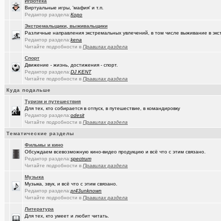
Игротека
Виртуальные игры, 'мафия' и т.п.
(Sinmaster)
Случайные фото с мобильника
+6031
Редактор раздела:
Коро
(Молодец.)
Энциклопедия Омской области онлайн.
+175
Экстремальщики, выживальщики
Различные направления экстремальных увлечений, в том числе выживание в экс
(wvladimi..)
Диалог с ИИ о романе «Мастер и Маргарита».
Редактор раздела:
kena
Читайте подробности в
Правилах раздела
(Snarkens..)
А вы уже переобулись?
+5163
Спорт
Движение - жизнь, достижения - спорт.
(wvladimi..)
100% женщин!.
+3
Редактор раздела:
DJ KENT
Читайте подробности в
Правилах раздела
(Kebbos)
Специалист по эрбиевым лазерам
+8
Куда подальше
(Злыдня)
Реально полезные гаджеты для кухни
+8850
Туризм и путешествия
Для тех, кто собирается в отпуск, в путешествие, в командировку
(Кристи55)
Ремонт квартир/ванных комнат! Высококачественная отделка.
Редактор раздела:
odesit
Читайте подробности в
Правилах раздела
(Zheka)
И это все то, на что способен omsk.com???
+13
Тематические разделы
(wvladimi..)
Живопись Воронина В.Н.
Фильмы и кино
Обсуждаем всевозможную кино-видео продукцию и всё что с этим связано.
(Ярославч..)
Ремонт окон ПВХ. К кому обратиться?
Редактор раздела:
spectrum
Читайте подробности в
Правилах раздела
(Кенёша)
Ключ дверной цилиндрический сделать
Музыка
Музыка, звук, и всё что с этим связано.
(халвамес)
ищу риэдтора
Редактор раздела:
pr43unknown
Читайте подробности в
Правилах раздела
(falcon)
Консультация по конфигурации ПК
+3
Литература
(халвамес)
Для тех, кто умеет и любит читать.
Жилищный вопрос