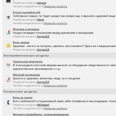
Редактор раздела:
даналя
(seter91)
Betatransfer.net - прием платежей для HIGH RISK проектов
+51
Читайте подробности в
Правилах раздела
Кухня съедобностей
(Люля)
Челлендж "Какой кофе ты сейчас пьёшь?"
+2722
Собственно говоря, тут будет раздел про всякую еду, о вкусной и здоровой пище,
Редактор раздела:
Люля
(Александ..)
Владимир Шандриков
Читайте подробности в
Правилах раздела
(Alina Ki..)
7я.ТВ и Я.ru (Омские кабельные сети)
+19298
Мужчина и женщина
Раздел посвящен отношениям между мужчинами и женщинами
(Александ..)
Редактор раздела:
Sonya118
Ищу Маяк 205
Будь здоров
(Моеимяза..)
Доколе!?
+532
Здоровье - как его не потерять, укрепить, восстановить? Здесь же и медицинская
Редактор раздела:
Sonya118
(BarVic19..)
Автоматизация домашнего учета ЖКХ и многое другое ...
+95
Экспериментальные разделы
(drob_vv_..)
двойное гражданство
+14
Творчество форумчан
В этом разделе участники форума выносят на обсуждение общественности своё
(qwer5523)
Алтайский мед - в помощь здоровью!
+225
художественные произведения, и т.д.
Женский раздельчик
(spyfreem..)
Задолбали расклейщики рекламы
+3
Красота и здоровье, косметика, мода, ну и так далее
Редактор раздела:
Sonya118
(Люля)
А что вы сейчас готовите?
+16109
Читайте подробности в
Правилах раздела
(drob_vv_..)
прописка она же регистрация
+1
Технические разделы
Будь на связи!
(Демон ЖКХ)
Нерадивые расклейщики рекламы
+108
Всё о мобильной и стационарной связи, айпи телефонии и мессенджарах. техно
Редактор раздела:
MrOrdinari
(gamefan)
ОК Восток-Запад - что это, кто это?!
+154
Читайте подробности в
Правилах раздела
(Пасечник)
Интернет-провайдеры, телерадиовещание
Мёд Пасеки Сибирское медовье.
+1268