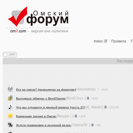
Index
·
Правила
·
П
Последн
(AlexAdmin)
Кто на связи? (перекличка на фороуме)
+109
(BestChan..)
Выгодные обмены с BestChange
+524
(dj_Master)
Что вы слушаете в данный момент (часть 2)?
+15190
(Baryga i..)
Коррекция зрения в Омске
+416
(Valera56..)
Услуги гравировки и лазерной резки.
+98
(AlexAdmin)
Технические работы на форуме
+299