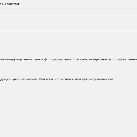
я бы советом.
.)
+6
отокамеру ещё значит уметь фотографировать. Красивые, интересные фотографии, умение
укции - дело серьёзное. Обо всём, что касается этой сферы деятельности.
+532