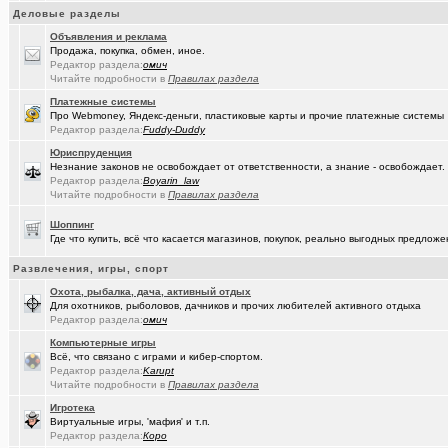
(рeдкий)
В ближайший месяц возможно произойдет то что затронет каждог
Деловые разделы
(Openair)
Объявления и реклама
Ищу работу инженера конструктора/радиотехника (удаленно))
+
Продажа, покупка, обмен, иное.
Редактор раздела:
омич
(linuxmas..)
Омские фотографы
+200
Читайте подробности в
Правилах раздела
(Павел Ur..)
Я люблю Омский драматический театр!
+169
Платежные системы
Про Webmoney, Яндекс-деньги, пластиковые карты и прочие платежные системы
(омич)
Всё о транспорте: автобусы, троллейбусы, трамваи, маршрутки
+1
Редактор раздела:
Fuddy-Duddy
Юриспруденция
(JUMPER)
Импланты,импланты...
+18
Незнание законов не освобождает от ответственности, а знание - освобождает.
Редактор раздела:
Boyarin_law
(Рябина)
С Днём Победы!
+141
Читайте подробности в
Правилах раздела
(ctrafict)
Кровельные и фасадные работы в Омске и области
+443
Шоппинг
Где что купить, всё что касается магазинов, покупок, реально выгодных предло
(омич)
GPON (FTTx) от омского филиала «Ростелеком-Сибирь»
+7287
Развлечения, игры, спорт
(ParIS)
Что вы сейчас читаете?
+4923
Охота, рыбалка, дача, активный отдых
Для охотников, рыболовов, дачников и прочих любителей активного отдыха
(Kebbos
Девушка на заметку: насколько эффективны аппараты фотоэпиляц
Редактор раздела:
омич
(Kebbos)
Кто ставил тепловычислитель ВКТ-9?
Компьютерные игры
Всё, что связано с играми и кибер-спортом.
(Kebbos)
Кто ставил тепловычислитель ВКТ-9?
Редактор раздела:
Karupt
Читайте подробности в
Правилах раздела
(Kebbos)
Тепловычислители ВКТ-9 от "Теплоком-Сервис Москва"
Игротека
Виртуальные игры, 'мафия' и т.п.
(MSeni)
Предложения турфирм и подбор туров
+20015
Редактор раздела:
Коро