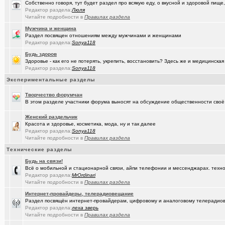
Собственно говоря, тут будет раздел про всякую еду, о вкусной и здоровой пище,
(seter91)
Betatransfer.net - прием платежей для HIGH RISK проектов
+51
Редактор раздела:
Люля
Читайте подробности в
Правилах раздела
(Люля)
Челлендж "Какой кофе ты сейчас пьёшь?"
+2722
Мужчина и женщина
Раздел посвящен отношениям между мужчинами и женщинами
(Александ..)
Владимир Шандриков
Редактор раздела:
Sonya118
(Alina Ki..)
7я.ТВ и Я.ru (Омские кабельные сети)
+19298
Будь здоров
Здоровье - как его не потерять, укрепить, восстановить? Здесь же и медицинская
(Александ..)
Ищу Маяк 205
Редактор раздела:
Sonya118
Экспериментальные разделы
(Моеимяза..)
Доколе!?
+532
Творчество форумчан
(BarVic19..)
Автоматизация домашнего учета ЖКХ и многое другое ...
+95
В этом разделе участники форума выносят на обсуждение общественности своё 
(drob_vv_..)
двойное гражданство
+14
Женский раздельчик
Красота и здоровье, косметика, мода, ну и так далее
(qwer5523)
Алтайский мед - в помощь здоровью!
+225
Редактор раздела:
Sonya118
Читайте подробности в
Правилах раздела
(spyfreem..)
Задолбали расклейщики рекламы
+3
Технические разделы
(Люля)
А что вы сейчас готовите?
+16109
Будь на связи!
Всё о мобильной и стационарной связи, айпи телефонии и мессенджарах. техно
(drob_vv_..)
прописка она же регистрация
+1
Редактор раздела:
MrOrdinari
Читайте подробности в
Правилах раздела
(Демон ЖКХ)
Нерадивые расклейщики рекламы
+108
Интернет-провайдеры, телерадиовещание
Раздел посвящён интернет-провайдерам, цифровому и аналоговому телерадио
(gamefan)
ОК Восток-Запад - что это, кто это?!
+154
Редактор раздела:
леха зверь
Читайте подробности в
Правилах раздела
(Пасечник)
Мёд Пасеки Сибирское медовье.
+1268