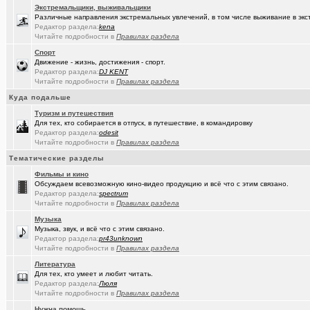
(Sinmaster)
Случайные фото с мобильника
+6031
Экстремальщики, выживальщики
Различные направления экстремальных увлечений, в том числе выживание в экс
(Молодец.)
Редактор раздела:
kena
Энциклопедия Омской области онлайн.
+175
Читайте подробности в
Правилах раздела
(wvladimi..)
Диалог с ИИ о романе «Мастер и Маргарита».
Спорт
Движение - жизнь, достижения - спорт.
(Snarkens..)
А вы уже переобулись?
+5163
Редактор раздела:
DJ KENT
Читайте подробности в
Правилах раздела
(wvladimi..)
100% женщин!.
+3
Куда подальше
(Kebbos)
Специалист по эрбиевым лазерам
+8
Туризм и путешествия
Для тех, кто собирается в отпуск, в путешествие, в командировку
(Злыдня)
Реально полезные гаджеты для кухни
+8850
Редактор раздела:
odesit
Читайте подробности в
Правилах раздела
(Кристи55)
Ремонт квартир/ванных комнат! Высококачественная отделка.
Тематические разделы
(Zheka)
И это все то, на что способен omsk.com???
+13
Фильмы и кино
Обсуждаем всевозможную кино-видео продукцию и всё что с этим связано.
(wvladimi..)
Редактор раздела:
Живопись Воронина В.Н.
spectrum
Читайте подробности в
Правилах раздела
(Ярославч..)
Ремонт окон ПВХ. К кому обратиться?
Музыка
Музыка, звук, и всё что с этим связано.
(Кенёша)
Ключ дверной цилиндрический сделать
Редактор раздела:
pr43unknown
Читайте подробности в
Правилах раздела
(халвамес)
ищу риэдтора
Литература
Для тех, кто умеет и любит читать.
(falcon)
Консультация по конфигурации ПК
+3
Редактор раздела:
Люля
Читайте подробности в
Правилах раздела
(халвамес)
Жилищный вопрос
Нужна помощь