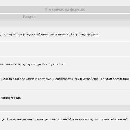
Кто сейчас на форуме:
Раздел
+18729
и", а содержимое раздела публикуется на титульной странице форума.
ске что можно, где лучше, удобнее, дешевле.
Работа в городе Омске и не только. Поиск работы, трудоустройство - об этом бесплатны
риятиях города
а и т.д. Почему жилье недоступно простым людям? Можно ли самому построить себе жилье?