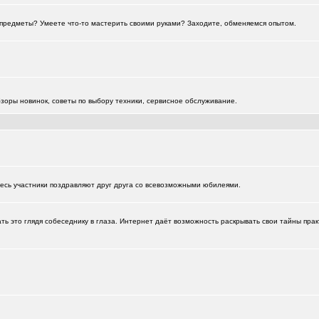
ти предметы? Умеете что-то мастерить своими руками? Заходите, обменяемся опытом.
зоры новинок, советы по выбору техники, сервисное обслуживание.
есь участники поздравляют друг друга со всевозможными юбилеями.
+1
ь это глядя собеседнику в глаза. Интернет даёт возможность раскрывать свои тайны прак
)
+2223
1226