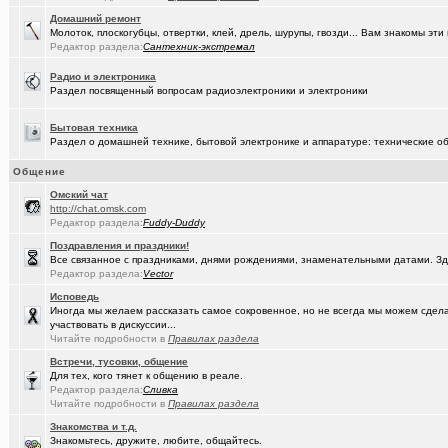
(Кречет)
Посоветуйте хорошего массажиста.
+56
Домашний ремонт
Молоток, плоскогубцы, отвертки, клей, дрель, шурупы, гвозди... Вам знакомы э
(tramov)
Редактор раздела:
Сантехник-экстремал
Где хорошие кроссовки купить?
+42
(Portishe..)
Радио и электроника
Леонид Полежаев возращается на пост губернатора!
+1
Раздел посвященный вопросам радиоэлектроники и электроники
(k9zxc)
клипы, поднимающие русский (российский) дух.
+245
Бытовая техника
(tramov)
На что обратить внимание при выборе жены?
+4
Раздел о домашней технике, бытовой электронике и аппаратуре: технические об
(5555)
Zennoposter мой опыт использования
Общение
Oмский чат
(5555)
!
http://chat.omsk.com
Редактор раздела:
Fuddy-Duddy
(Alex4114)
Где купить ?
+1
Поздравления и праздники!
(DEMON)
.,.
+9
Все связанное с праздниками, днями рождениями, знаменательными датами. Зд
Редактор раздела:
Vector
(mannerman)
Техника и другие товары с гарантией в наличии и под заказ
Исповедь
Иногда мы желаем рассказать самое сокровенное, но не всегда мы можем сделат
(brugmann
Brugmann,VEKA,Gealan - надёжные Балконы и Окна ПВХ в Омске.
участвовать в дискуссии...
Читайте подробности в
Правилах раздела
(AlexAdmin)
Добро пожаловать! Принципы общения на Омском форуме!
+
Встречи, тусовки, общение
Для тех, кого тянет к общению в реале.
(омич)
Цифровое телевидение в Омске
+119
Редактор раздела:
Сливка
Читайте подробности в
Правилах раздела
(омич)
Песни об Омске
+234
Знакомства и т.д.
(омич)
Погода в Омске / Прогноз погоды в Омске
+4545
Знакомьтесь, дружите, любите, общайтесь.