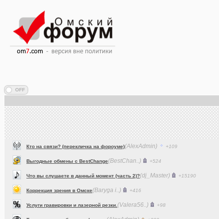
(AlexAdmin)
Кто на связи? (перекличка на фороуме)
+109
(BestChan..)
Выгодные обмены с BestChange
+524
(dj_Master)
Что вы слушаете в данный момент (часть 2)?
+15190
(Baryga i..)
Коррекция зрения в Омске
+416
(Valera56..)
Услуги гравировки и лазерной резки.
+98
(AlexAdmin)
Технические работы на форуме
+299