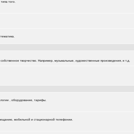
 типа того.
 тематика.
собственное творчество. Например, музыкальные, художественные произведения, и т.д.
логии , оборудование, тарифы.
вещанию, мобильной и стационарной телефонии.