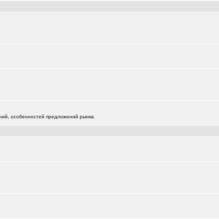
+125
112
0651
жений, особенностей предложений рынка.
)