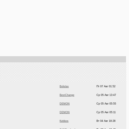
Bolislav
Пт 07 Авг 01:52
BestChange
Ср 05 Авг 13:47
DEMON
Ср 05 Авг 05:55
DEMON
Ср 05 Авг 05:11
Kebbos
Вт 04 Авг 18:28
StiNGer (o-s)
Пн 03 Авг 15:45