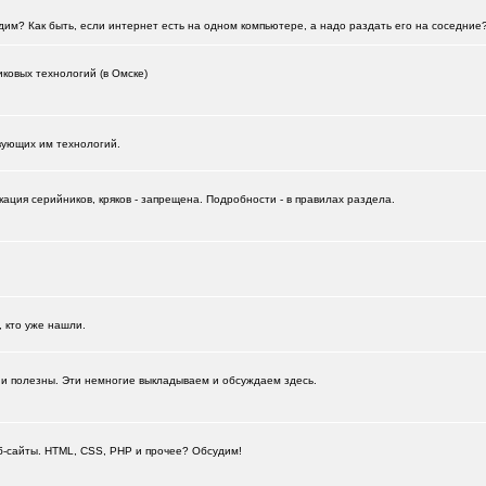
им? Как быть, если интернет есть на одном компьютере, а надо раздать его на соседние
ковых технологий (в Омске)
вующих им технологий.
ация серийников, кряков - запрещена. Подробности - в правилах раздела.
+387
, кто уже нашли.
 и полезны. Эти немногие выкладываем и обсуждаем здесь.
+11989
еб-сайты. HTML, CSS, PHP и прочее? Обсудим!