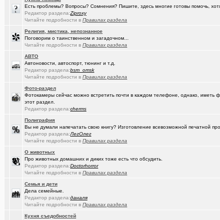
(Google-M..)
Где ремонтируют Oculus Quest?
Есть проблемы? Вопросы? Сомнения? Пишите, здесь многие готовы помочь, хот
Редактор раздела:
Ziproxy
(Igorillo)
Читайте подробности в
Правилах раздела
Почему в городе не отключают отопление?
+126
Религия, мистика, непознанное
(slavonik)
Какое выбрать отопление для частного дома?
+60
Поговорим о таинственном и загадочном...
Читайте подробности в
Правилах раздела
(Heyнывaю.
Традиционный сбор памперсов для перинатального центра 2025
АВТО
Автоновости, автоспорт, тюнинг и т.д.
(интересу..)
Самогоноварение. Кто как?
+1956
Редактор раздела:
bsm_omsk
Читайте подробности в
Правилах раздела
(Paranoid)
Какие буквы на гос. номере сейчас идут???
+487
Фото-раздел
(Kesha_OG..)
АКПП матиз. Ремонтировать или менять?
+4
Фотокамеры сейчас можно встретить почти в каждом телефоне, однако, иметь ф
этот раздел.
(Vector)
Редактор раздела:
С наступающим 2026 годом!
cherms
Полиграфия
(anti a-d..)
Где можно отремонтировать вязаную варежку?
+3
Вы не думали напечатать свою книгу? Изготовление всевозможной печатной прод
Редактор раздела:
ЛегОлег
(SD17)
Молодые таланты классической гитары - Майя Казарина
+4
Читайте подробности в
Правилах раздела
О животных
(t2)
Теле2 в Омске
+8155
Про животных домашних и диких тоже есть что обсудить.
Редактор раздела:
Doctorhorror
(JUMPER)
Залезть в древний нетбук
+186
Читайте подробности в
Правилах раздела
(Ядаивсе)
Ремонт квартир омск отзывы. любые строительные работы
Семья и дети
Дела семейные.
(Гормон р..)
Автофлудилка
+21803
Редактор раздела:
даналя
Читайте подробности в
Правилах раздела
(Shell666)
коворкинг проекты
Кухня съедобностей