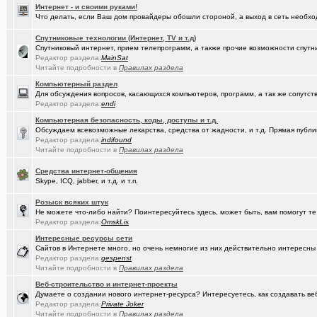
Интернет - и своими руками!
(kinslayer)
Кто такой человек?
+64
Что делать, если Ваш дом провайдеры обошли стороной, а выход в сеть необход
(елочник)
Фото форумчан
+4534
Спутниковые технологии (Интернет, TV и т.д)
Спутниковый интернет, прием телепрограмм, а также прочие возможности спутни
(Молодец.)
Старости Омска.
+159
Редактор раздела:
MainSat
Читайте подробности в
Правилах раздела
(tramov)
Мьюинг за 3 минуты
Компьютерный раздел
Для обсуждения вопросов, касающихся компьютеров, программ, а так же сопутст
(Альфия)
Красивая одежда для худеньких девушек (размер 40-42)
+23
Редактор раздела:
endi
(Puzomax)
Забор из профнастила, как правильно?
Компьютерная безопасность, коды, доступы и т.д.
Обсуждаем всевозможные лекарства, средства от жадности, и т.д. Прямая публик
(Люля)
А у кого это сегодня День рождения?
+2
Редактор раздела:
indifound
Читайте подробности в
Правилах раздела
(Винчесте..)
Восстановление информации с HDD, SSD, Flash. Ремонт HDD.
Средства интернет-общения
(Sati)
Skype, ICQ, jabber, и т.д. и т.п.
Любимая Люлюня, с днём рождения!
+26
(Лисовин)
Розыск всяких штук
чо наезд от "Городского центра учета"?
+147
Не можете что-либо найти? Поинтересуйтесь здесь, может быть, вам помогут те
Редактор раздела:
OmskLis
(Artem178)
Авто под заказ по России
+12
Интересные ресурсы сети
(DEMON)
мнение оппозиции
+364
Сайтов в Интернете много, но очень немногие из них действительно интересны
Редактор раздела:
gespenst
(tramov)
Как вставать в 5 утра без вреда для здоровья?
+410
Читайте подробности в
Правилах раздела
Веб-строительство и интернет-проекты
(avd173791)
Обсуждения фотографий форумчан (на позитивной волне) - 4
Думаете о создании нового интернет-ресурса? Интересуетесь, как создавать в
Редактор раздела:
Private Joker
(омич)
FM-радиостанции в Омске и Омской области
+882
Читайте подробности в
Правилах раздела