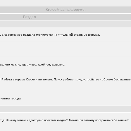
Кто сейчас на форуме:
Раздел
+18729
и", а содержимое раздела публикуется на титульной странице форума.
ске что можно, где лучше, удобнее, дешевле.
Работа в городе Омске и не только. Поиск работы, трудоустройство - об этом бесплатны
риятиях города
а и т.д. Почему жилье недоступно простым людям? Можно ли самому построить себе жилье?