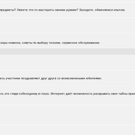
ти предметы? Умеете что-то мастерить своими руками? Заходите, обменяемся опытом.
зоры новинок, советы по выбору техники, сервисное обслуживание.
есь участники поздравляют друг друга со всевозможными юбилеями.
+1
ь это глядя собеседнику в глаза. Интернет даёт возможность раскрывать свои тайны прак
)
+2223
1226