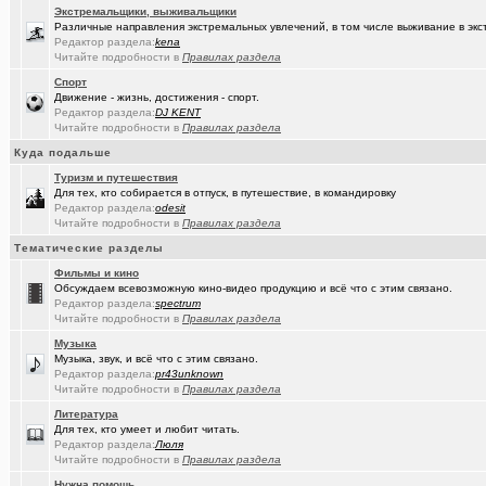
Экстремальщики, выживальщики
(Sinmaster)
Случайные фото с мобильника
+6031
Различные направления экстремальных увлечений, в том числе выживание в экс
Редактор раздела:
kena
(Молодец.)
Энциклопедия Омской области онлайн.
+175
Читайте подробности в
Правилах раздела
(wvladimi..)
Диалог с ИИ о романе «Мастер и Маргарита».
Спорт
Движение - жизнь, достижения - спорт.
(Snarkens..)
Редактор раздела:
А вы уже переобулись?
DJ KENT
+5163
Читайте подробности в
Правилах раздела
(wvladimi..)
100% женщин!.
+3
Куда подальше
(Kebbos)
Туризм и путешествия
Специалист по эрбиевым лазерам
+8
Для тех, кто собирается в отпуск, в путешествие, в командировку
Редактор раздела:
odesit
(Злыдня)
Реально полезные гаджеты для кухни
+8850
Читайте подробности в
Правилах раздела
(Кристи55)
Ремонт квартир/ванных комнат! Высококачественная отделка.
Тематические разделы
Фильмы и кино
(Zheka)
И это все то, на что способен omsk.com???
+13
Обсуждаем всевозможную кино-видео продукцию и всё что с этим связано.
Редактор раздела:
spectrum
(wvladimi..)
Живопись Воронина В.Н.
Читайте подробности в
Правилах раздела
(Ярославч..)
Ремонт окон ПВХ. К кому обратиться?
Музыка
Музыка, звук, и всё что с этим связано.
(Кенёша)
Ключ дверной цилиндрический сделать
Редактор раздела:
pr43unknown
Читайте подробности в
Правилах раздела
(халвамес)
ищу риэдтора
Литература
Для тех, кто умеет и любит читать.
(falcon)
Консультация по конфигурации ПК
+3
Редактор раздела:
Люля
Читайте подробности в
Правилах раздела
(халвамес)
Жилищный вопрос
Нужна помощь