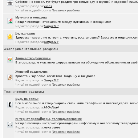
Собственно говоря, тут будет раздел про всякую еду, о вкусной и здоровой пище,
(seter91)
Betatransfer.net - прием платежей для HIGH RISK проектов
+51
Редактор раздела:
Люля
Читайте подробности в
Правилах раздела
(Люля)
Челлендж "Какой кофе ты сейчас пьёшь?"
+2722
Мужчина и женщина
Раздел посвящен отношениям между мужчинами и женщинами
(Александ..)
Владимир Шандриков
Редактор раздела:
Sonya118
(Alina Ki..)
Будь здоров
7я.ТВ и Я.ru (Омские кабельные сети)
+19298
Здоровье - как его не потерять, укрепить, восстановить? Здесь же и медицинская
Редактор раздела:
(Александ..)
Sonya118
Ищу Маяк 205
Экспериментальные разделы
(Моеимяза..)
Доколе!?
+532
Творчество форумчан
(BarVic19..)
Автоматизация домашнего учета ЖКХ и многое другое ...
+95
В этом разделе участники форума выносят на обсуждение общественности своё 
(drob_vv_..)
двойное гражданство
+14
Женский раздельчик
Красота и здоровье, косметика, мода, ну и так далее
(qwer5523)
Алтайский мед - в помощь здоровью!
+225
Редактор раздела:
Sonya118
Читайте подробности в
Правилах раздела
(spyfreem..)
Задолбали расклейщики рекламы
+3
Технические разделы
(Люля)
А что вы сейчас готовите?
+16109
Будь на связи!
Всё о мобильной и стационарной связи, айпи телефонии и мессенджарах. техно
(drob_vv_..)
прописка она же регистрация
+1
Редактор раздела:
MrOrdinari
Читайте подробности в
Правилах раздела
(Демон ЖКХ)
Нерадивые расклейщики рекламы
+108
Интернет-провайдеры, телерадиовещание
Раздел посвящён интернет-провайдерам, цифровому и аналоговому телерадио
(gamefan)
ОК Восток-Запад - что это, кто это?!
+154
Редактор раздела:
леха зверь
Читайте подробности в
Правилах раздела
(Пасечник)
Мёд Пасеки Сибирское медовье.
+1268