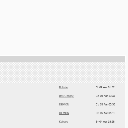
Bolislav
Пт 07 Авг 01:52
BestChange
Ср 05 Авг 13:47
DEMON
Ср 05 Авг 05:55
DEMON
Ср 05 Авг 05:11
Kebbos
Вт 04 Авг 18:28
StiNGer (o-s)
Пн 03 Авг 15:45