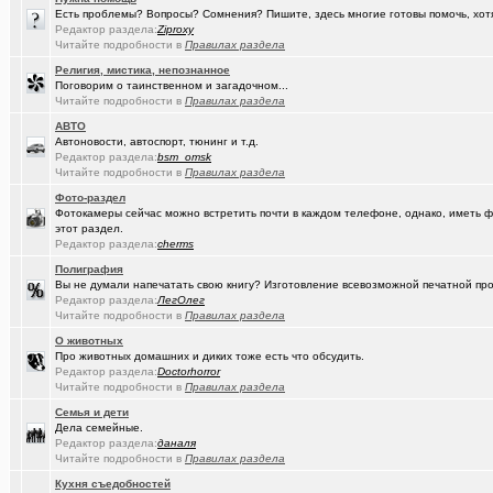
Есть проблемы? Вопросы? Сомнения? Пишите, здесь многие готовы помочь, хот
(Google-M..)
Где ремонтируют Oculus Quest?
Редактор раздела:
Ziproxy
Читайте подробности в
Правилах раздела
(Igorillo)
Почему в городе не отключают отопление?
+126
Религия, мистика, непознанное
(slavonik)
Какое выбрать отопление для частного дома?
+60
Поговорим о таинственном и загадочном...
Читайте подробности в
Правилах раздела
(Heyнывaю.
Традиционный сбор памперсов для перинатального центра 2025
АВТО
Автоновости, автоспорт, тюнинг и т.д.
(интересу..)
Самогоноварение. Кто как?
+1956
Редактор раздела:
bsm_omsk
Читайте подробности в
Правилах раздела
(Paranoid)
Какие буквы на гос. номере сейчас идут???
+487
Фото-раздел
Фотокамеры сейчас можно встретить почти в каждом телефоне, однако, иметь ф
(Kesha_OG..)
АКПП матиз. Ремонтировать или менять?
+4
этот раздел.
Редактор раздела:
cherms
(Vector)
С наступающим 2026 годом!
Полиграфия
(anti a-d..)
Где можно отремонтировать вязаную варежку?
+3
Вы не думали напечатать свою книгу? Изготовление всевозможной печатной прод
Редактор раздела:
ЛегОлег
(SD17)
Молодые таланты классической гитары - Майя Казарина
+4
Читайте подробности в
Правилах раздела
О животных
(t2)
Теле2 в Омске
+8155
Про животных домашних и диких тоже есть что обсудить.
Редактор раздела:
Doctorhorror
(JUMPER)
Залезть в древний нетбук
+186
Читайте подробности в
Правилах раздела
(Ядаивсе)
Семья и дети
Ремонт квартир омск отзывы. любые строительные работы
Дела семейные.
Редактор раздела:
даналя
(Гормон р..)
Автофлудилка
+21803
Читайте подробности в
Правилах раздела
(Shell666)
коворкинг проекты
Кухня съедобностей