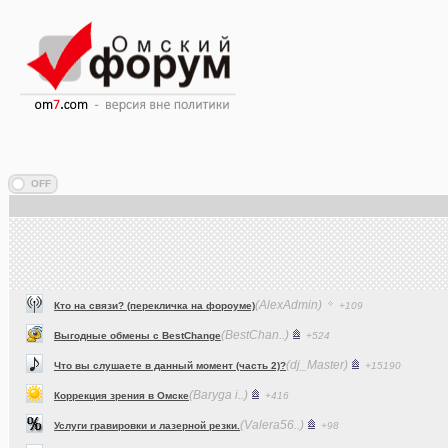
(AlexAdmin)
Кто на связи? (перекличка на фороуме)
+109
(BestChan..)
Выгодные обмены с BestChange
+524
(dj_Master)
Что вы слушаете в данный момент (часть 2)?
+15190
(Baryga i..)
Коррекция зрения в Омске
+416
(Valera56..)
Услуги гравировки и лазерной резки.
+98
(AlexAdmin)
Технические работы на форуме
+299