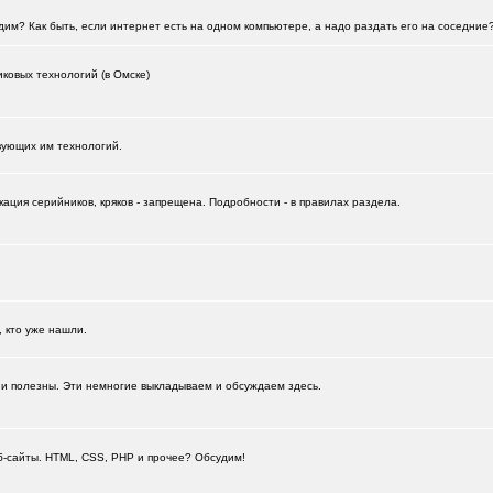
им? Как быть, если интернет есть на одном компьютере, а надо раздать его на соседние
ковых технологий (в Омске)
вующих им технологий.
ация серийников, кряков - запрещена. Подробности - в правилах раздела.
+387
, кто уже нашли.
 и полезны. Эти немногие выкладываем и обсуждаем здесь.
+11989
еб-сайты. HTML, CSS, PHP и прочее? Обсудим!