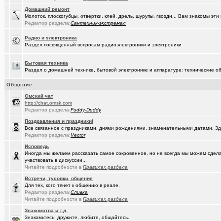
Домашний ремонт
(Кречет)
Посоветуйте хорошего массажиста.
+56
Молоток, плоскогубцы, отвертки, клей, дрель, шурупы, гвозди... Вам знакомы э
Редактор раздела:
Сантехник-экстремал
(tramov)
Где хорошие кроссовки купить?
+42
Радио и электроника
(Portishe..)
Леонид Полежаев возращается на пост губернатора!
+1
Раздел посвященный вопросам радиоэлектроники и электроники
(k9zxc)
клипы, поднимающие русский (российский) дух.
+245
Бытовая техника
(tramov)
Раздел о домашней технике, бытовой электронике и аппаратуре: технические об
На что обратить внимание при выборе жены?
+4
(5555)
Общение
Zennoposter мой опыт использования
Oмский чат
(5555)
!
http://chat.omsk.com
Редактор раздела:
Fuddy-Duddy
(Alex4114)
Где купить ?
+1
Поздравления и праздники!
Все связанное с праздниками, днями рождениями, знаменательными датами. Зд
(DEMON)
.,.
+9
Редактор раздела:
Vector
(mannerman)
Техника и другие товары с гарантией в наличии и под заказ
Исповедь
Иногда мы желаем рассказать самое сокровенное, но не всегда мы можем сделат
(brugmann
Brugmann,VEKA,Gealan - надёжные Балконы и Окна ПВХ в Омске.
участвовать в дискуссии...
Читайте подробности в
Правилах раздела
(AlexAdmin)
Добро пожаловать! Принципы общения на Омском форуме!
+
Встречи, тусовки, общение
Для тех, кого тянет к общению в реале.
(омич)
Цифровое телевидение в Омске
+119
Редактор раздела:
Сливка
Читайте подробности в
Правилах раздела
(омич)
Песни об Омске
+234
Знакомства и т.д.
(омич)
Знакомьтесь, дружите, любите, общайтесь.
Погода в Омске / Прогноз погоды в Омске
+4545