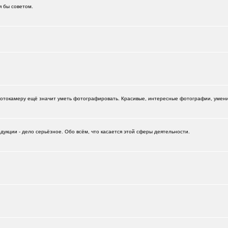
я бы советом.
.)
+6
отокамеру ещё значит уметь фотографировать. Красивые, интересные фотографии, умение
укции - дело серьёзное. Обо всём, что касается этой сферы деятельности.
+532