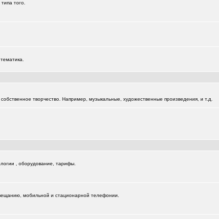
 типа того.
 тематика.
собственное творчество. Например, музыкальные, художественные произведения, и т.д.
логии , оборудование, тарифы.
вещанию, мобильной и стационарной телефонии.