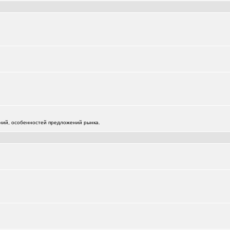
+125
112
0651
жений, особенностей предложений рынка.
)