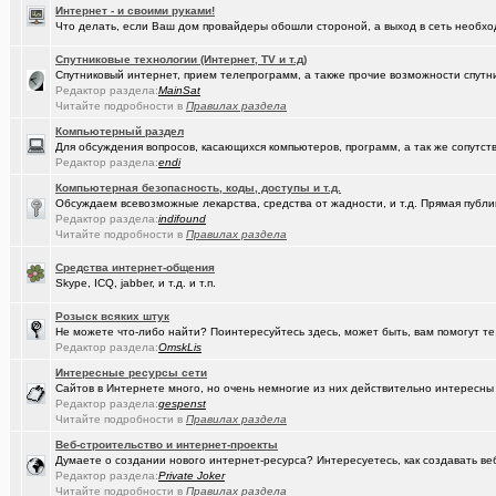
Интернет - и своими руками!
(kinslayer)
Кто такой человек?
+64
Что делать, если Ваш дом провайдеры обошли стороной, а выход в сеть необход
(елочник)
Фото форумчан
+4534
Спутниковые технологии (Интернет, TV и т.д)
Спутниковый интернет, прием телепрограмм, а также прочие возможности спутни
(Молодец.)
Старости Омска.
+159
Редактор раздела:
MainSat
Читайте подробности в
Правилах раздела
(tramov)
Мьюинг за 3 минуты
Компьютерный раздел
Для обсуждения вопросов, касающихся компьютеров, программ, а так же сопутст
(Альфия)
Красивая одежда для худеньких девушек (размер 40-42)
+23
Редактор раздела:
endi
(Puzomax)
Компьютерная безопасность, коды, доступы и т.д.
Забор из профнастила, как правильно?
Обсуждаем всевозможные лекарства, средства от жадности, и т.д. Прямая публик
Редактор раздела:
indifound
(Люля)
А у кого это сегодня День рождения?
+2
Читайте подробности в
Правилах раздела
(Винчесте..)
Восстановление информации с HDD, SSD, Flash. Ремонт HDD.
Средства интернет-общения
Skype, ICQ, jabber, и т.д. и т.п.
(Sati)
Любимая Люлюня, с днём рождения!
+26
Розыск всяких штук
(Лисовин)
чо наезд от "Городского центра учета"?
+147
Не можете что-либо найти? Поинтересуйтесь здесь, может быть, вам помогут те
Редактор раздела:
OmskLis
(Artem178)
Авто под заказ по России
+12
Интересные ресурсы сети
(DEMON)
мнение оппозиции
+364
Сайтов в Интернете много, но очень немногие из них действительно интересны
Редактор раздела:
gespenst
(tramov)
Читайте подробности в
Правилах раздела
Как вставать в 5 утра без вреда для здоровья?
+410
Веб-строительство и интернет-проекты
(avd173791)
Обсуждения фотографий форумчан (на позитивной волне) - 4
Думаете о создании нового интернет-ресурса? Интересуетесь, как создавать в
Редактор раздела:
Private Joker
(омич)
FM-радиостанции в Омске и Омской области
+882
Читайте подробности в
Правилах раздела