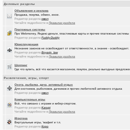
(рeдкий)
В ближайший месяц возможно произойдет то что затронет каждог
Деловые разделы
Объявления и реклама
(Openair)
Ищу работу инженера конструктора/радиотехника (удаленно))
+
Продажа, покупка, обмен, иное.
Редактор раздела:
омич
(linuxmas..)
Омские фотографы
+200
Читайте подробности в
Правилах раздела
(Павел Ur..)
Платежные системы
Я люблю Омский драматический театр!
+169
Про Webmoney, Яндекс-деньги, пластиковые карты и прочие платежные системы
Редактор раздела:
Fuddy-Duddy
(омич)
Всё о транспорте: автобусы, троллейбусы, трамваи, маршрутки
+1
Юриспруденция
(JUMPER)
Импланты,импланты...
+18
Незнание законов не освобождает от ответственности, а знание - освобождает.
Редактор раздела:
Boyarin_law
(Рябина)
С Днём Победы!
+141
Читайте подробности в
Правилах раздела
(ctrafict)
Кровельные и фасадные работы в Омске и области
+443
Шоппинг
Где что купить, всё что касается магазинов, покупок, реально выгодных предло
(омич)
GPON (FTTx) от омского филиала «Ростелеком-Сибирь»
+7287
Развлечения, игры, спорт
(ParIS)
Что вы сейчас читаете?
+4923
Охота, рыбалка, дача, активный отдых
Для охотников, рыболовов, дачников и прочих любителей активного отдыха
(Kebbos
Девушка на заметку: насколько эффективны аппараты фотоэпиляц
Редактор раздела:
омич
(Kebbos)
Кто ставил тепловычислитель ВКТ-9?
Компьютерные игры
Всё, что связано с играми и кибер-спортом.
(Kebbos)
Редактор раздела:
Karupt
Кто ставил тепловычислитель ВКТ-9?
Читайте подробности в
Правилах раздела
(Kebbos)
Тепловычислители ВКТ-9 от "Теплоком-Сервис Москва"
Игротека
Виртуальные игры, 'мафия' и т.п.
(MSeni)
Предложения турфирм и подбор туров
+20015
Редактор раздела:
Коро