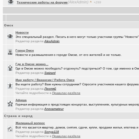
(Raptorr)
Смысл жизни и наука
+369
(Kebbos)
Ваш топ исполнителей?
+1
(cherms)
Респираторы и маски...Время пришло? Короновирус уже в Омске
Омск
(Aljexeй)
СИМ
+2
Новости
Это специальный раздел. Писать в него могут только участники группы "Новост
(kakashtla)
НЕ рекомендую из посл, просмотренного мной
+1230
Редактор раздела:
AlexAdmin
(наручник..)
Рекомендую из посл, просмотренного мной
+6509
Город Омск
Новости и размышления о городе Омске, от его жителей и не только.
(Justin)
_Автообъявления. Покупка / продажа авто.
+1286
Где в Омске можно...
(Phandorin)
Социальная инженерия
Где в Омске можно пообедать? отдохнуть? подстричься? О том, где именно в Ом
Редактор раздела:
Swizard
(tramov)
Перешеек у ручья
+201
Ищу работу / Вакансии / Работа Омск
Вы ищете работу? Вам нужны сотрудники? Спросите участников нашего форума! 
(um5939)
СШ-5
+4
Редактор раздела:
Лентяй
Читайте подробности в
Правилах раздела
(RomanSim..)
Здоровье - это решение личных проблем
+6
Афиша
Горячая информация о предстоящих концертах, выступлениях, культурных мероп
(tolik)
Сериалы - лучшие по вашему мнению?
+1984
Редактор раздела:
Anecamateur
(Молодец.)
Осведомлённый источник сообщает...
+221
Страна и народ
Жилищный вопрос
(Люля)
Кто что ест или пьёт прямо сейчас?
+24427
Всё что касается квартир, домов, снятия, сдачи, купли, продажи жилья, ипотек
Редактор раздела:
Sonya118
(Silverto..)
А помните в Омске...
+2741
Читайте подробности в
Правилах раздела