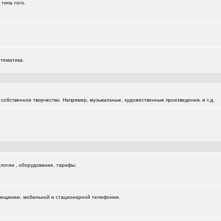
 типа того.
 тематика.
собственное творчество. Например, музыкальные, художественные произведения, и т.д.
логии , оборудование, тарифы.
вещанию, мобильной и стационарной телефонии.