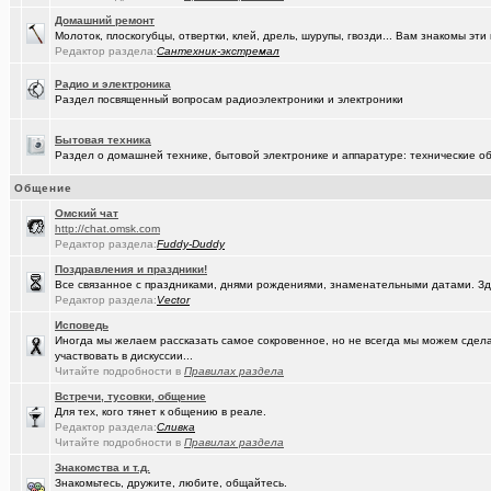
Домашний ремонт
(Кречет)
Посоветуйте хорошего массажиста.
+56
Молоток, плоскогубцы, отвертки, клей, дрель, шурупы, гвозди... Вам знакомы э
Редактор раздела:
Сантехник-экстремал
(tramov)
Где хорошие кроссовки купить?
+42
Радио и электроника
(Portishe..)
Леонид Полежаев возращается на пост губернатора!
+1
Раздел посвященный вопросам радиоэлектроники и электроники
(k9zxc)
клипы, поднимающие русский (российский) дух.
+245
Бытовая техника
Раздел о домашней технике, бытовой электронике и аппаратуре: технические об
(tramov)
На что обратить внимание при выборе жены?
+4
Общение
(5555)
Zennoposter мой опыт использования
Oмский чат
(5555)
http://chat.omsk.com
!
Редактор раздела:
Fuddy-Duddy
(Alex4114)
Где купить ?
+1
Поздравления и праздники!
Все связанное с праздниками, днями рождениями, знаменательными датами. Зд
(DEMON)
.,.
+9
Редактор раздела:
Vector
Исповедь
(mannerman)
Техника и другие товары с гарантией в наличии и под заказ
Иногда мы желаем рассказать самое сокровенное, но не всегда мы можем сделат
участвовать в дискуссии...
(brugmann
Brugmann,VEKA,Gealan - надёжные Балконы и Окна ПВХ в Омске.
Читайте подробности в
Правилах раздела
(AlexAdmin)
Добро пожаловать! Принципы общения на Омском форуме!
+
Встречи, тусовки, общение
Для тех, кого тянет к общению в реале.
(омич)
Редактор раздела:
Цифровое телевидение в Омске
Сливка
+119
Читайте подробности в
Правилах раздела
(омич)
Песни об Омске
+234
Знакомства и т.д.
Знакомьтесь, дружите, любите, общайтесь.