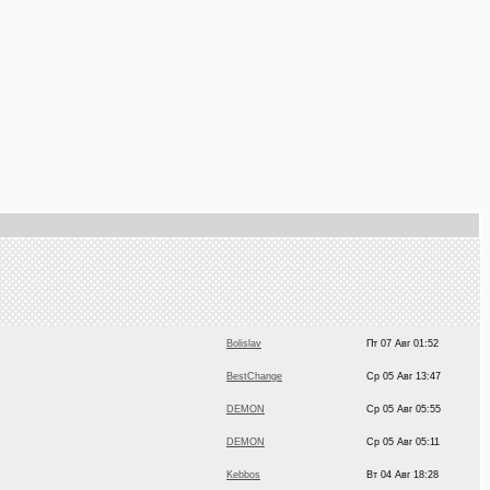
Bolislav
Пт 07 Авг 01:52
BestChange
Ср 05 Авг 13:47
DEMON
Ср 05 Авг 05:55
DEMON
Ср 05 Авг 05:11
Kebbos
Вт 04 Авг 18:28
StiNGer (o-s)
Пн 03 Авг 15:45