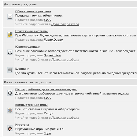
Деловые разделы
(рeдкий)
В ближайший месяц возможно произойдет то что затронет каждог
Объявления и реклама
(Openair)
Ищу работу инженера конструктора/радиотехника (удаленно))
+
Продажа, покупка, обмен, иное.
Редактор раздела:
омич
(linuxmas..)
Читайте подробности в
Правилах раздела
Омские фотографы
+200
Платежные системы
(Павел Ur..)
Я люблю Омский драматический театр!
+169
Про Webmoney, Яндекс-деньги, пластиковые карты и прочие платежные системы
Редактор раздела:
Fuddy-Duddy
(омич)
Всё о транспорте: автобусы, троллейбусы, трамваи, маршрутки
+1
Юриспруденция
Незнание законов не освобождает от ответственности, а знание - освобождает.
(JUMPER)
Импланты,импланты...
+18
Редактор раздела:
Boyarin_law
Читайте подробности в
Правилах раздела
(Рябина)
С Днём Победы!
+141
Шоппинг
(ctrafict)
Кровельные и фасадные работы в Омске и области
+443
Где что купить, всё что касается магазинов, покупок, реально выгодных предло
(омич)
GPON (FTTx) от омского филиала «Ростелеком-Сибирь»
+7287
Развлечения, игры, спорт
(ParIS)
Что вы сейчас читаете?
+4923
Охота, рыбалка, дача, активный отдых
Для охотников, рыболовов, дачников и прочих любителей активного отдыха
(Kebbos
Редактор раздела:
Девушка на заметку: насколько эффективны аппараты фотоэпиляц
омич
Компьютерные игры
(Kebbos)
Кто ставил тепловычислитель ВКТ-9?
Всё, что связано с играми и кибер-спортом.
Редактор раздела:
Karupt
(Kebbos)
Кто ставил тепловычислитель ВКТ-9?
Читайте подробности в
Правилах раздела
Игротека
(Kebbos)
Тепловычислители ВКТ-9 от "Теплоком-Сервис Москва"
Виртуальные игры, 'мафия' и т.п.
Редактор раздела:
Коро
(MSeni)
Предложения турфирм и подбор туров
+20015