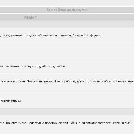
Кто сейчас на форуме:
Раздел
+18729
и", а содержимое раздела публикуется на титульной странице форума.
ске что можно, где лучше, удобнее, дешевле.
Работа в городе Омске и не только. Поиск работы, трудоустройство - об этом бесплатны
риятиях города
а и т.д. Почему жилье недоступно простым людям? Можно ли самому построить себе жилье?