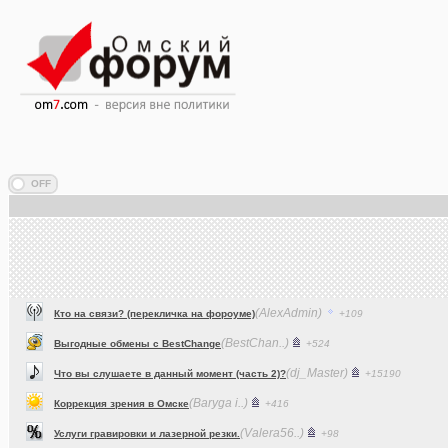
(AlexAdmin)
Кто на связи? (перекличка на фороуме)
+109
(BestChan..)
Выгодные обмены с BestChange
+524
(dj_Master)
Что вы слушаете в данный момент (часть 2)?
+15190
(Baryga i..)
Коррекция зрения в Омске
+416
(Valera56..)
Услуги гравировки и лазерной резки.
+98
(AlexAdmin)
Технические работы на форуме
+299