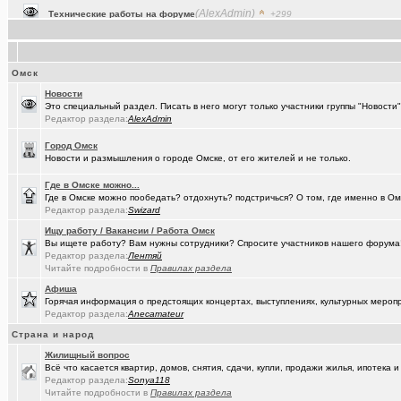
(Raptorr)
Смысл жизни и наука
+369
(Kebbos)
Ваш топ исполнителей?
+1
(cherms)
Респираторы и маски...Время пришло? Короновирус уже в Омске
Омск
Новости
(Aljexeй)
СИМ
+2
Это специальный раздел. Писать в него могут только участники группы "Новост
Редактор раздела:
AlexAdmin
(kakashtla)
НЕ рекомендую из посл, просмотренного мной
+1230
Город Омск
(наручник..)
Рекомендую из посл, просмотренного мной
+6509
Новости и размышления о городе Омске, от его жителей и не только.
(Justin)
_Автообъявления. Покупка / продажа авто.
+1286
Где в Омске можно...
Где в Омске можно пообедать? отдохнуть? подстричься? О том, где именно в Ом
(Phandorin)
Социальная инженерия
Редактор раздела:
Swizard
(tramov)
Ищу работу / Вакансии / Работа Омск
Перешеек у ручья
+201
Вы ищете работу? Вам нужны сотрудники? Спросите участников нашего форума! 
Редактор раздела:
(um5939)
Лентяй
СШ-5
+4
Читайте подробности в
Правилах раздела
(RomanSim..)
Здоровье - это решение личных проблем
+6
Афиша
Горячая информация о предстоящих концертах, выступлениях, культурных мероп
(tolik)
Сериалы - лучшие по вашему мнению?
+1984
Редактор раздела:
Anecamateur
Страна и народ
(Молодец.)
Осведомлённый источник сообщает...
+221
Жилищный вопрос
(Люля)
Кто что ест или пьёт прямо сейчас?
+24427
Всё что касается квартир, домов, снятия, сдачи, купли, продажи жилья, ипотек
Редактор раздела:
Sonya118
(Silverto..)
А помните в Омске...
+2741
Читайте подробности в
Правилах раздела