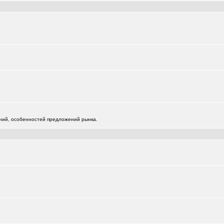
+125
112
0651
жений, особенностей предложений рынка.
)