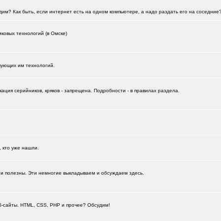
им? Как быть, если интернет есть на одном компьютере, а надо раздать его на соседние
ковых технологий (в Омске)
вующих им технологий.
ация серийников, кряков - запрещена. Подробности - в правилах раздела.
+387
, кто уже нашли.
 и полезны. Эти немногие выкладываем и обсуждаем здесь.
еб-сайты. HTML, CSS, PHP и прочее? Обсудим!
+11989