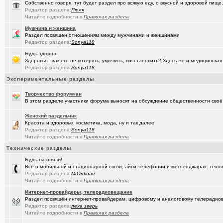
Собственно говоря, тут будет раздел про всякую еду, о вкусной и здоровой пище,
Редактор раздела:
Люля
(seter91)
Betatransfer.net - прием платежей для HIGH RISK проектов
+51
Читайте подробности в
Правилах раздела
(Люля)
Челлендж "Какой кофе ты сейчас пьёшь?"
+2722
Мужчина и женщина
Раздел посвящен отношениям между мужчинами и женщинами
(Александ..)
Редактор раздела:
Sonya118
Владимир Шандриков
Будь здоров
(Alina Ki..)
7я.ТВ и Я.ru (Омские кабельные сети)
+19298
Здоровье - как его не потерять, укрепить, восстановить? Здесь же и медицинская
Редактор раздела:
Sonya118
(Александ..)
Ищу Маяк 205
Экспериментальные разделы
(Моеимяза..)
Доколе!?
+532
Творчество форумчан
В этом разделе участники форума выносят на обсуждение общественности своё 
(BarVic19..)
Автоматизация домашнего учета ЖКХ и многое другое ...
+95
Женский раздельчик
(drob_vv_..)
двойное гражданство
+14
Красота и здоровье, косметика, мода, ну и так далее
Редактор раздела:
Sonya118
(qwer5523)
Алтайский мед - в помощь здоровью!
+225
Читайте подробности в
Правилах раздела
(spyfreem..)
Задолбали расклейщики рекламы
+3
Технические разделы
Будь на связи!
(Люля)
А что вы сейчас готовите?
+16109
Всё о мобильной и стационарной связи, айпи телефонии и мессенджарах. техно
Редактор раздела:
MrOrdinari
(drob_vv_..)
прописка она же регистрация
+1
Читайте подробности в
Правилах раздела
(Демон ЖКХ)
Интернет-провайдеры, телерадиовещание
Нерадивые расклейщики рекламы
+108
Раздел посвящён интернет-провайдерам, цифровому и аналоговому телерадио
Редактор раздела:
леха зверь
(gamefan)
ОК Восток-Запад - что это, кто это?!
+154
Читайте подробности в
Правилах раздела
(Пасечник)
Мёд Пасеки Сибирское медовье.
+1268