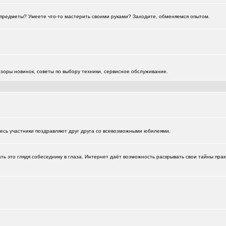
ти предметы? Умеете что-то мастерить своими руками? Заходите, обменяемся опытом.
зоры новинок, советы по выбору техники, сервисное обслуживание.
есь участники поздравляют друг друга со всевозможными юбилеями.
+1
ь это глядя собеседнику в глаза. Интернет даёт возможность раскрывать свои тайны прак
)
+2223
1226