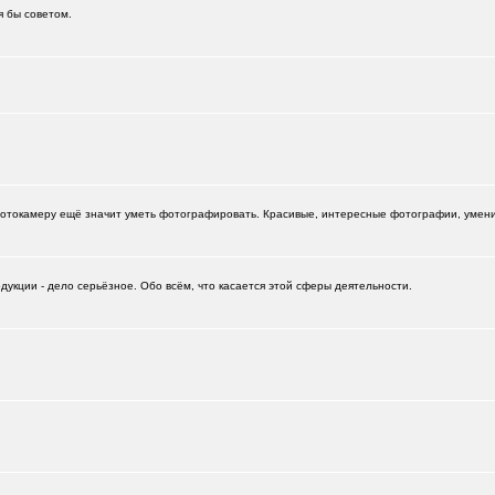
я бы советом.
.)
+6
отокамеру ещё значит уметь фотографировать. Красивые, интересные фотографии, умение
укции - дело серьёзное. Обо всём, что касается этой сферы деятельности.
+532