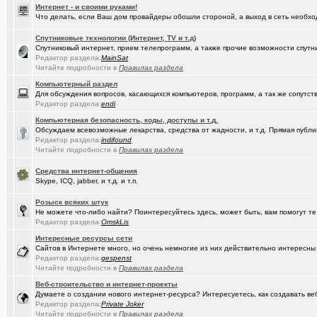
Интернет - и своими руками!
Что делать, если Ваш дом провайдеры обошли стороной, а выход в сеть необход
(kinslayer)
Кто такой человек?
+64
Спутниковые технологии (Интернет, TV и т.д)
(елочник)
Фото форумчан
+4534
Спутниковый интернет, прием телепрограмм, а также прочие возможности спутни
Редактор раздела:
MainSat
(Молодец.)
Старости Омска.
+159
Читайте подробности в
Правилах раздела
(tramov)
Мьюинг за 3 минуты
Компьютерный раздел
Для обсуждения вопросов, касающихся компьютеров, программ, а так же сопутст
(Альфия)
Редактор раздела:
endi
Красивая одежда для худеньких девушек (размер 40-42)
+23
Компьютерная безопасность, коды, доступы и т.д.
(Puzomax)
Забор из профнастила, как правильно?
Обсуждаем всевозможные лекарства, средства от жадности, и т.д. Прямая публик
Редактор раздела:
indifound
(Люля)
А у кого это сегодня День рождения?
+2
Читайте подробности в
Правилах раздела
(Винчесте..)
Восстановление информации с HDD, SSD, Flash. Ремонт HDD.
Средства интернет-общения
Skype, ICQ, jabber, и т.д. и т.п.
(Sati)
Любимая Люлюня, с днём рождения!
+26
Розыск всяких штук
(Лисовин)
чо наезд от "Городского центра учета"?
+147
Не можете что-либо найти? Поинтересуйтесь здесь, может быть, вам помогут те
Редактор раздела:
OmskLis
(Artem178)
Авто под заказ по России
+12
Интересные ресурсы сети
Сайтов в Интернете много, но очень немногие из них действительно интересны
(DEMON)
мнение оппозиции
+364
Редактор раздела:
gespenst
Читайте подробности в
Правилах раздела
(tramov)
Как вставать в 5 утра без вреда для здоровья?
+410
Веб-строительство и интернет-проекты
Думаете о создании нового интернет-ресурса? Интересуетесь, как создавать в
(avd173791)
Обсуждения фотографий форумчан (на позитивной волне) - 4
Редактор раздела:
Private Joker
Читайте подробности в
Правилах раздела
(омич)
FM-радиостанции в Омске и Омской области
+882