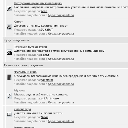
Экстремальщики, выживальщики
(Sinmaster)
Случайные фото с мобильника
+6031
Различные направления экстремальных увлечений, в том числе выживание в экс
Редактор раздела:
kena
(Молодец.)
Энциклопедия Омской области онлайн.
+175
Читайте подробности в
Правилах раздела
Спорт
(wvladimi..)
Диалог с ИИ о романе «Мастер и Маргарита».
Движение - жизнь, достижения - спорт.
Редактор раздела:
DJ KENT
(Snarkens..)
А вы уже переобулись?
+5163
Читайте подробности в
Правилах раздела
(wvladimi..)
Куда подальше
100% женщин!.
+3
Туризм и путешествия
(Kebbos)
Специалист по эрбиевым лазерам
+8
Для тех, кто собирается в отпуск, в путешествие, в командировку
Редактор раздела:
odesit
(Злыдня)
Реально полезные гаджеты для кухни
+8850
Читайте подробности в
Правилах раздела
Тематические разделы
(Кристи55)
Ремонт квартир/ванных комнат! Высококачественная отделка.
Фильмы и кино
(Zheka)
И это все то, на что способен omsk.com???
+13
Обсуждаем всевозможную кино-видео продукцию и всё что с этим связано.
Редактор раздела:
spectrum
(wvladimi..)
Живопись Воронина В.Н.
Читайте подробности в
Правилах раздела
Музыка
(Ярославч..)
Ремонт окон ПВХ. К кому обратиться?
Музыка, звук, и всё что с этим связано.
Редактор раздела:
pr43unknown
(Кенёша)
Ключ дверной цилиндрический сделать
Читайте подробности в
Правилах раздела
(халвамес)
Литература
ищу риэдтора
Для тех, кто умеет и любит читать.
Редактор раздела:
Люля
(falcon)
Консультация по конфигурации ПК
+3
Читайте подробности в
Правилах раздела
(халвамес)
Жилищный вопрос
Нужна помощь