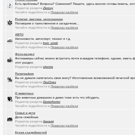
Есть проблемы? Вопросы? Сомнения? Пишите, здесь многие готовы помочь, хот
(Google-M..)
Где ремонтируют Oculus Quest?
Редактор раздела:
Ziproxy
Читайте подробности в
Правилах раздела
(Igorillo)
Почему в городе не отключают отопление?
+126
Религия, мистика, непознанное
Поговорим о таинственном и загадочном...
(slavonik)
Какое выбрать отопление для частного дома?
+60
Читайте подробности в
Правилах раздела
(Heyнывaю.
Традиционный сбор памперсов для перинатального центра 2025
АВТО
Автоновости, автоспорт, тюнинг и т.д.
(интересу..)
Редактор раздела:
bsm_omsk
Самогоноварение. Кто как?
+1956
Читайте подробности в
Правилах раздела
(Paranoid)
Какие буквы на гос. номере сейчас идут???
+487
Фото-раздел
Фотокамеры сейчас можно встретить почти в каждом телефоне, однако, иметь ф
(Kesha_OG..)
АКПП матиз. Ремонтировать или менять?
+4
этот раздел.
Редактор раздела:
cherms
(Vector)
С наступающим 2026 годом!
Полиграфия
Вы не думали напечатать свою книгу? Изготовление всевозможной печатной прод
(anti a-d..)
Где можно отремонтировать вязаную варежку?
+3
Редактор раздела:
ЛегОлег
Читайте подробности в
Правилах раздела
(SD17)
Молодые таланты классической гитары - Майя Казарина
+4
О животных
(t2)
Про животных домашних и диких тоже есть что обсудить.
Теле2 в Омске
+8155
Редактор раздела:
Doctorhorror
Читайте подробности в
Правилах раздела
(JUMPER)
Залезть в древний нетбук
+186
Семья и дети
(Ядаивсе)
Ремонт квартир омск отзывы. любые строительные работы
Дела семейные.
Редактор раздела:
даналя
(Гормон р..)
Автофлудилка
+21803
Читайте подробности в
Правилах раздела
Кухня съедобностей
(Shell666)
коворкинг проекты