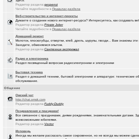
здесь.
(омич)
FM-радиостанции в Омске и Омской области
+882
Редактор раздела:
gespenst
Читайте подробности в
Правилах раздела
(Кречет)
Посоветуйте хорошего массажиста.
+56
Веб-строительство и интернет-проекты
(tramov)
Думаете о создании нового интернет-ресурса? Интересуетесь, как создавать в
Где хорошие кроссовки купить?
+42
Редактор раздела:
Private Joker
Читайте подробности в
Правилах раздела
(Portishe..)
Леонид Полежаев возращается на пост губернатора!
+1
Домашний ремонт
(k9zxc)
клипы, поднимающие русский (российский) дух.
+245
Молоток, плоскогубцы, отвертки, клей, дрель, шурупы, гвозди... Вам знакомы э
Заходите, обменяемся опытом.
(tramov)
На что обратить внимание при выборе жены?
+4
Редактор раздела:
Сантехник-экстремал
(5555)
Zennoposter мой опыт использования
Радио и электроника
Раздел посвященный вопросам радиоэлектроники и электроники
(5555)
!
Бытовая техника
(Alex4114)
Где купить ?
+1
Раздел о домашней технике, бытовой электронике и аппаратуре: технические об
обслуживание.
(DEMON)
.,.
+9
Общение
(mannerman)
Техника и другие товары с гарантией в наличии и под заказ
Oмский чат
http://chat.omsk.com
(brugmann
Редактор раздела:
Fuddy-Duddy
Brugmann,VEKA,Gealan - надёжные Балконы и Окна ПВХ в Омске.
Поздравления и праздники!
(AlexAdmin)
Добро пожаловать! Принципы общения на Омском форуме!
+
Все связанное с праздниками, днями рождениями, знаменательными датами. Зде
всевозможными юбилеями.
(омич)
Цифровое телевидение в Омске
+119
Редактор раздела:
Vector
Исповедь
(омич)
Песни об Омске
+234
Иногда мы желаем рассказать самое сокровенное, но не всегда мы можем сделат