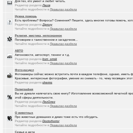
Для тех, кто умеет и любит читать.
Редактор раздела:
Люля
(Google-M..)
Где ремонтируют Oculus Quest?
Читайте подробности в
Правилах раздела
Нужна помощь
(Igorillo)
Почему в городе не отключают отопление?
+126
Есть проблемы? Вопросы? Сомнения? Пишите, здесь многие готовы помочь, хот
Редактор раздела:
Ziproxy
(slavonik)
Какое выбрать отопление для частного дома?
+60
Читайте подробности в
Правилах раздела
(Heyнывaю.
Религия, мистика, непознанное
Традиционный сбор памперсов для перинатального центра 2025
Поговорим о таинственном и загадочном...
Читайте подробности в
Правилах раздела
(интересу..)
Самогоноварение. Кто как?
+1956
АВТО
(Paranoid)
Какие буквы на гос. номере сейчас идут???
+487
Автоновости, автоспорт, тюнинг и т.д.
Редактор раздела:
bsm_omsk
(Kesha_OG..)
АКПП матиз. Ремонтировать или менять?
+4
Читайте подробности в
Правилах раздела
Фото-раздел
(Vector)
С наступающим 2026 годом!
Фотокамеры сейчас можно встретить почти в каждом телефоне, однако, иметь 
Красивые, интересные фотографии, умение их снимать - то, чему посвящен этот
(anti a-d..)
Где можно отремонтировать вязаную варежку?
+3
Редактор раздела:
cherms
(SD17)
Молодые таланты классической гитары - Майя Казарина
+4
Полиграфия
Вы не думали напечатать свою книгу? Изготовление всевозможной печатной прод
(t2)
этой сферы деятельности.
Теле2 в Омске
+8155
Редактор раздела:
ЛегОлег
Читайте подробности в
Правилах раздела
(JUMPER)
Залезть в древний нетбук
+186
О животных
(Ядаивсе)
Ремонт квартир омск отзывы. любые строительные работы
Про животных домашних и диких тоже есть что обсудить.
Редактор раздела:
Doctorhorror
(Гормон р..)
Автофлудилка
+21803
Читайте подробности в
Правилах раздела
Семья и дети