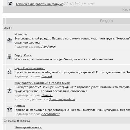
(Raptorr)
Смысл жизни и наука
+369
Кто 
(Kebbos)
Ваш топ исполнителей?
+1
Раздел
(cherms)
Респираторы и маски...Время пришло? Короновирус уже в Омске
Омск
(Aljexeй)
СИМ
+2
Новости
Это специальный раздел. Писать в него могут только участники группы "Новости
(kakashtla)
НЕ рекомендую из посл, просмотренного мной
+1230
странице форума.
Редактор раздела:
AlexAdmin
(наручник..)
Рекомендую из посл, просмотренного мной
+6509
Город Омск
(Justin)
_Автообъявления. Покупка / продажа авто.
+1286
Новости и размышления о городе Омске, от его жителей и не только.
(Phandorin)
Социальная инженерия
Где в Омске можно...
Где в Омске можно пообедать? отдохнуть? подстричься? О том, где именно в Ом
(tramov)
Редактор раздела:
Swizard
Перешеек у ручья
+201
Ищу работу / Вакансии / Работа Омск
(um5939)
СШ-5
+4
Вы ищете работу? Вам нужны сотрудники? Спросите участников нашего форума! 
трудоустройство - об этом бесплатные объявления
(RomanSim..)
Здоровье - это решение личных проблем
+6
Редактор раздела:
Лентяй
Читайте подробности в
Правилах раздела
(tolik)
Сериалы - лучшие по вашему мнению?
+1984
Афиша
Горячая информация о предстоящих концертах, выступлениях, культурных мероп
(Молодец.)
Осведомлённый источник сообщает...
+221
Редактор раздела:
Anecamateur
(Люля)
Кто что ест или пьёт прямо сейчас?
+24427
Страна и народ
Жилищный вопрос
(Silverto..)
А помните в Омске...
+2741