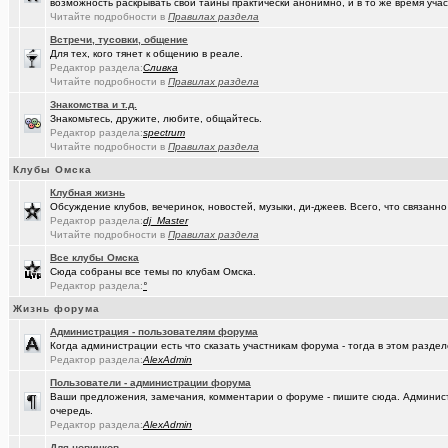
возможность раскрывать свои тайны практически анонимно, и в то же время участ
(омич)
Погода в Омске / Прогноз погоды в Омске
+4545
Читайте подробности в
Правилах раздела
Встречи, тусовки, общение
Для тех, кого тянет к общению в реале.
Редактор раздела:
Сливка
Читайте подробности в
Правилах раздела
Знакомства и т.д.
Знакомьтесь, дружите, любите, общайтесь.
Редактор раздела:
spectrum
Читайте подробности в
Правилах раздела
Клубы Омска
Клубная жизнь
Обсуждение клубов, вечеринок, новостей, музыки, ди-джеев. Всего, что связанно 
Редактор раздела:
dj_Master
Читайте подробности в
Правилах раздела
Все клубы Омска
Сюда собраны все темы по клубам Омска.
Редактор раздела:
°
Жизнь форума
Администрация - пользователям форума
Когда администрации есть что сказать участникам форума - тогда в этом разде
Редактор раздела:
AlexAdmin
Пользователи - администрации форума
Ваши предложения, замечания, комментарии о форуме - пишите сюда. Админист
очередь.
Редактор раздела:
AlexAdmin
Для новичков