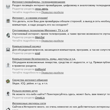
(Пасечник)
Мёд Пасеки Сибирское медовье.
+1268
Интернет-провайдеры, телерадиовещание
Раздел посвящён интернет-провайдерам, цифровому и аналоговому телерадио
(kinslayer)
Кто такой человек?
+64
Редактор раздела:
леха зверь
Читайте подробности в
Правилах раздела
(елочник)
Фото форумчан
+4534
Интернет - и своими руками!
Что делать, если Ваш дом провайдеры обошли стороной, а выход в сеть необхо
(Молодец.)
Старости Омска.
+159
компьютере, а надо раздать его на соседние?
(tramov)
Спутниковые технологии (Интернет, TV и т.д)
Мьюинг за 3 минуты
Спутниковый интернет, прием телепрограмм, а также прочие возможности спутни
Редактор раздела:
MainSat
(Альфия)
Красивая одежда для худеньких девушек (размер 40-42)
+23
Читайте подробности в
Правилах раздела
(Puzomax)
Забор из профнастила, как правильно?
Компьютерный раздел
Для обсуждения вопросов, касающихся компьютеров, программ, а так же сопутст
(Люля)
А у кого это сегодня День рождения?
+2
Редактор раздела:
endi
Компьютерная безопасность, коды, доступы и т.д.
(Винчесте..)
Восстановление информации с HDD, SSD, Flash. Ремонт HDD.
Обсуждаем всевозможные лекарства, средства от жадности, и т.д. Прямая публик
в правилах раздела.
(Sati)
Любимая Люлюня, с днём рождения!
+26
Редактор раздела:
indifound
Читайте подробности в
Правилах раздела
(Лисовин)
чо наезд от "Городского центра учета"?
+147
Средства интернет-общения
(Artem178)
Авто под заказ по России
+12
Skype, ICQ, jabber, и т.д. и т.п.
(DEMON)
мнение оппозиции
+364
Розыск всяких штук
Не можете что-либо найти? Поинтересуйтесь здесь, может быть, вам помогут те
(tramov)
Как вставать в 5 утра без вреда для здоровья?
+410
Редактор раздела:
OmskLis
Интересные ресурсы сети
(avd173791)
Обсуждения фотографий форумчан (на позитивной волне) - 4
Сайтов в Интернете много, но очень немногие из них действительно интересн