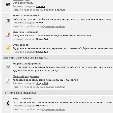
(Shell666)
коворкинг проекты
Дела семейные.
Редактор раздела:
даналя
(seter91)
Betatransfer.net - прием платежей для HIGH RISK проектов
+51
Читайте подробности в
Правилах раздела
(Люля)
Кухня съедобностей
Челлендж "Какой кофе ты сейчас пьёшь?"
+2722
Собственно говоря, тут будет раздел про всякую еду, о вкусной и здоровой пище,
Редактор раздела:
Люля
(Александ..)
Владимир Шандриков
Читайте подробности в
Правилах раздела
(Alina Ki..)
7я.ТВ и Я.ru (Омские кабельные сети)
+19298
Мужчина и женщина
Раздел посвящен отношениям между мужчинами и женщинами
(Александ..)
Ищу Маяк 205
Редактор раздела:
Sonya118
Будь здоров
(Моеимяза..)
Доколе!?
+532
Здоровье - как его не потерять, укрепить, восстановить? Здесь же и медицинская
Редактор раздела:
Sonya118
(BarVic19..)
Автоматизация домашнего учета ЖКХ и многое другое ...
+95
Экспериментальные разделы
(drob_vv_..)
двойное гражданство
+14
Творчество форумчан
В этом разделе участники форума выносят на обсуждение общественности своё
(qwer5523)
Алтайский мед - в помощь здоровью!
+225
художественные произведения, и т.д.
(spyfreem..)
Задолбали расклейщики рекламы
+3
Женский раздельчик
Красота и здоровье, косметика, мода, ну и так далее
(Люля)
Редактор раздела:
Sonya118
А что вы сейчас готовите?
+16109
Читайте подробности в
Правилах раздела
(drob_vv_..)
прописка она же регистрация
+1
Технические разделы
(Демон ЖКХ)
Будь на связи!
Нерадивые расклейщики рекламы
+108
Всё о мобильной и стационарной связи, айпи телефонии и мессенджарах. техно
Редактор раздела:
MrOrdinari
(gamefan)
ОК Восток-Запад - что это, кто это?!
+154
Читайте подробности в
Правилах раздела