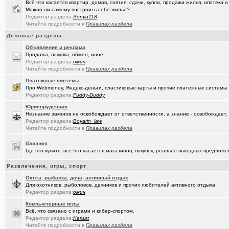
Всё что касается квартир, домов, снятия, сдачи, купли, продажи жилья, ипотека
Можно ли самому построить себе жилье?
(рeдкий)
В ближайший месяц возможно произойдет то что затронет каждог
Редактор раздела:
Sonya118
Читайте подробности в
Правилах раздела
(Openair)
Ищу работу инженера конструктора/радиотехника (удаленно))
+
Деловые разделы
(linuxmas..)
Омские фотографы
+200
Объявления и реклама
Продажа, покупка, обмен, иное.
(Павел Ur..)
Я люблю Омский драматический театр!
+169
Редактор раздела:
омич
Читайте подробности в
Правилах раздела
(омич)
Всё о транспорте: автобусы, троллейбусы, трамваи, маршрутки
+1
Платежные системы
Про Webmoney, Яндекс-деньги, пластиковые карты и прочие платежные системы
(JUMPER)
Импланты,импланты...
+18
Редактор раздела:
Fuddy-Duddy
(Рябина)
С Днём Победы!
+141
Юриспруденция
Незнание законов не освобождает от ответственности, а знание - освобождает.
(ctrafict)
Кровельные и фасадные работы в Омске и области
+443
Редактор раздела:
Boyarin_law
Читайте подробности в
Правилах раздела
(омич)
GPON (FTTx) от омского филиала «Ростелеком-Сибирь»
+7287
Шоппинг
(ParIS)
Где что купить, всё что касается магазинов, покупок, реально выгодных предло
Что вы сейчас читаете?
+4923
(Kebbos
Развлечения, игры, спорт
Девушка на заметку: насколько эффективны аппараты фотоэпиляц
Охота, рыбалка, дача, активный отдых
(Kebbos)
Кто ставил тепловычислитель ВКТ-9?
Для охотников, рыболовов, дачников и прочих любителей активного отдыха
Редактор раздела:
омич
(Kebbos)
Кто ставил тепловычислитель ВКТ-9?
Компьютерные игры
Всё, что связано с играми и кибер-спортом.
(Kebbos)
Тепловычислители ВКТ-9 от "Теплоком-Сервис Москва"
Редактор раздела:
Karupt
Читайте подробности в
Правилах раздела
(MSeni)
Предложения турфирм и подбор туров
+20015