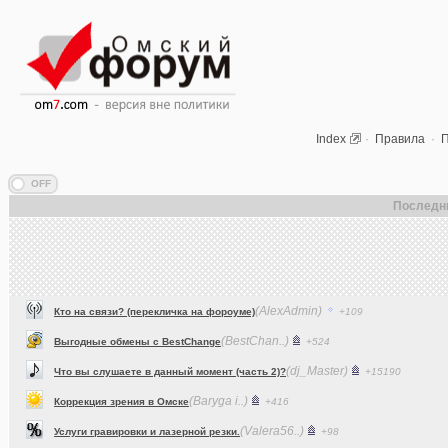
Index
·
Правила
·
П
Последн
(AlexAdmin)
Кто на связи? (перекличка на фороуме)
+109
(BestChan..)
Выгодные обмены с BestChange
+524
(dj_Master)
Что вы слушаете в данный момент (часть 2)?
+15190
(Baryga i..)
Коррекция зрения в Омске
+416
(Valera56..)
Услуги гравировки и лазерной резки.
+98
(AlexAdmin)
Технические работы на форуме
+299