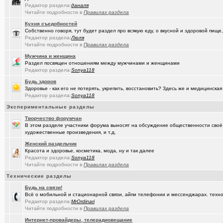
Редактор раздела:
даналя
(seter91)
Betatransfer.net - прием платежей для HIGH RISK проектов
+51
Читайте подробности в
Правилах раздела
Кухня съедобностей
(Люля)
Челлендж "Какой кофе ты сейчас пьёшь?"
+2722
Собственно говоря, тут будет раздел про всякую еду, о вкусной и здоровой пище,
Редактор раздела:
Люля
(Александ..)
Владимир Шандриков
Читайте подробности в
Правилах раздела
(Alina Ki..)
Мужчина и женщина
7я.ТВ и Я.ru (Омские кабельные сети)
+19298
Раздел посвящен отношениям между мужчинами и женщинами
Редактор раздела:
Sonya118
(Александ..)
Ищу Маяк 205
Будь здоров
(Моеимяза..)
Доколе!?
+532
Здоровье - как его не потерять, укрепить, восстановить? Здесь же и медицинская
Редактор раздела:
Sonya118
(BarVic19..)
Автоматизация домашнего учета ЖКХ и многое другое ...
+95
Экспериментальные разделы
(drob_vv_..)
двойное гражданство
+14
Творчество форумчан
В этом разделе участники форума выносят на обсуждение общественности своё
(qwer5523)
Алтайский мед - в помощь здоровью!
+225
художественные произведения, и т.д.
Женский раздельчик
(spyfreem..)
Задолбали расклейщики рекламы
+3
Красота и здоровье, косметика, мода, ну и так далее
Редактор раздела:
Sonya118
(Люля)
А что вы сейчас готовите?
+16109
Читайте подробности в
Правилах раздела
(drob_vv_..)
Технические разделы
прописка она же регистрация
+1
Будь на связи!
(Демон ЖКХ)
Нерадивые расклейщики рекламы
+108
Всё о мобильной и стационарной связи, айпи телефонии и мессенджарах. техно
Редактор раздела:
MrOrdinari
(gamefan)
ОК Восток-Запад - что это, кто это?!
+154
Читайте подробности в
Правилах раздела
Интернет-провайдеры, телерадиовещание
(Пасечник)
Мёд Пасеки Сибирское медовье.
+1268