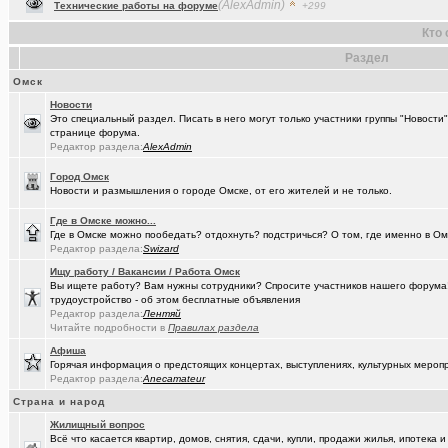
(Raptorr)
Смысл жизни и наука
+369
Кто 
(Kebbos)
Ваш топ исполнителей?
+1
Раздел
(cherms)
Респираторы и маски...Время пришло? Короновирус уже в Омске
Омск
(Aljexeй)
Новости
СИМ
+2
Это специальный раздел. Писать в него могут только участники группы "Новости
странице форума.
(kakashtla)
НЕ рекомендую из посл, просмотренного мной
+1230
Редактор раздела:
AlexAdmin
(наручник..)
Рекомендую из посл, просмотренного мной
+6509
Город Омск
Новости и размышления о городе Омске, от его жителей и не только.
(Justin)
_Автообъявления. Покупка / продажа авто.
+1286
Где в Омске можно...
(Phandorin)
Социальная инженерия
Где в Омске можно пообедать? отдохнуть? подстричься? О том, где именно в Ом
Редактор раздела:
Swizard
(tramov)
Перешеек у ручья
+201
Ищу работу / Вакансии / Работа Омск
(um5939)
Вы ищете работу? Вам нужны сотрудники? Спросите участников нашего форума! 
СШ-5
+4
трудоустройство - об этом бесплатные объявления
Редактор раздела:
Лентяй
(RomanSim..)
Здоровье - это решение личных проблем
+6
Читайте подробности в
Правилах раздела
(tolik)
Сериалы - лучшие по вашему мнению?
+1984
Афиша
Горячая информация о предстоящих концертах, выступлениях, культурных мероп
(Молодец.)
Осведомлённый источник сообщает...
+221
Редактор раздела:
Anecamateur
Страна и народ
(Люля)
Кто что ест или пьёт прямо сейчас?
+24427
Жилищный вопрос
(Silverto..)
А помните в Омске...
+2741
Всё что касается квартир, домов, снятия, сдачи, купли, продажи жилья, ипотека