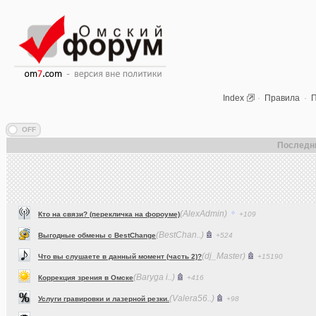
Index
·
Правила
·
П
Последн
(AlexAdmin)
Кто на связи? (перекличка на фороуме)
+109
(BestChan..)
Выгодные обмены с BestChange
+524
(dj_Master)
Что вы слушаете в данный момент (часть 2)?
+15190
(Baryga i..)
Коррекция зрения в Омске
+416
(Valera56..)
Услуги гравировки и лазерной резки.
+98
(AlexAdmin)
Технические работы на форуме
+299