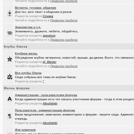
Читайте подробности в
Правилах раздела
Встречи, тусовки, общение
Для тех, кого тянет к общению в реале.
Редактор раздела:
Сливка
Читайте подробности в
Правилах раздела
Знакомства и т.д.
Знакомьтесь, дружите, любите, общайтесь.
Редактор раздела:
spectrum
Читайте подробности в
Правилах раздела
Клубы Омска
Клубная жизнь
Обсуждение клубов, вечеринок, новостей, музыки, ди-джеев. Всего, что связанно 
Редактор раздела:
dj_Master
Читайте подробности в
Правилах раздела
Все клубы Омска
Сюда собраны все темы по клубам Омска.
Редактор раздела:
°
Жизнь форума
Администрация - пользователям форума
Когда администрации есть что сказать участникам форума - тогда в этом разде
Редактор раздела:
AlexAdmin
Пользователи - администрации форума
Ваши предложения, замечания, комментарии о форуме - пишите сюда. Админист
очередь.
Редактор раздела:
AlexAdmin
Для новичков
Для тех, кто на форуме недавно и осваивается.