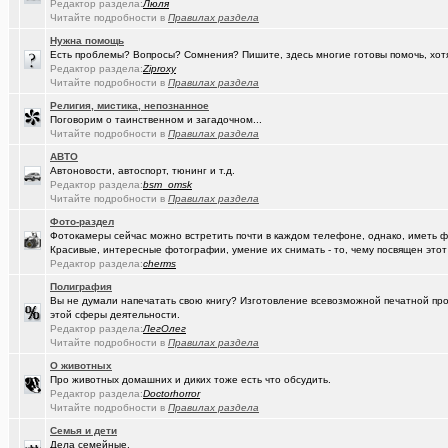
Редактор раздела:
Люля
Читайте подробности в
Правилах раздела
(Google-M..)
Где ремонтируют Oculus Quest?
Нужна помощь
(Igorillo)
Почему в городе не отключают отопление?
+126
Есть проблемы? Вопросы? Сомнения? Пишите, здесь многие готовы помочь, хот
Редактор раздела:
Ziproxy
(slavonik)
Какое выбрать отопление для частного дома?
+60
Читайте подробности в
Правилах раздела
Религия, мистика, непознанное
(Heyнывaю.
Традиционный сбор памперсов для перинатального центра 2025
Поговорим о таинственном и загадочном...
Читайте подробности в
Правилах раздела
(интересу..)
Самогоноварение. Кто как?
+1956
АВТО
(Paranoid)
Автоновости, автоспорт, тюнинг и т.д.
Какие буквы на гос. номере сейчас идут???
+487
Редактор раздела:
bsm_omsk
Читайте подробности в
Правилах раздела
(Kesha_OG..)
АКПП матиз. Ремонтировать или менять?
+4
Фото-раздел
(Vector)
С наступающим 2026 годом!
Фотокамеры сейчас можно встретить почти в каждом телефоне, однако, иметь 
Красивые, интересные фотографии, умение их снимать - то, чему посвящен этот
(anti a-d..)
Где можно отремонтировать вязаную варежку?
+3
Редактор раздела:
cherms
Полиграфия
(SD17)
Молодые таланты классической гитары - Майя Казарина
+4
Вы не думали напечатать свою книгу? Изготовление всевозможной печатной прод
этой сферы деятельности.
(t2)
Теле2 в Омске
+8155
Редактор раздела:
ЛегОлег
Читайте подробности в
Правилах раздела
(JUMPER)
Залезть в древний нетбук
+186
О животных
Про животных домашних и диких тоже есть что обсудить.
(Ядаивсе)
Ремонт квартир омск отзывы. любые строительные работы
Редактор раздела:
Doctorhorror
Читайте подробности в
Правилах раздела
(Гормон р..)
Автофлудилка
+21803
Семья и дети
(Shell666)
коворкинг проекты
Дела семейные.