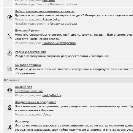
Редактор раздела:
gespenst
Читайте подробности в
Правилах раздела
(Кречет)
Посоветуйте хорошего массажиста.
+56
Веб-строительство и интернет-проекты
Думаете о создании нового интернет-ресурса? Интересуетесь, как создавать в
(tramov)
Где хорошие кроссовки купить?
+42
Редактор раздела:
Private Joker
Читайте подробности в
Правилах раздела
(Portishe..)
Леонид Полежаев возращается на пост губернатора!
+1
Домашний ремонт
(k9zxc)
Молоток, плоскогубцы, отвертки, клей, дрель, шурупы, гвозди... Вам знакомы э
клипы, поднимающие русский (российский) дух.
+245
Заходите, обменяемся опытом.
Редактор раздела:
Сантехник-экстремал
(tramov)
На что обратить внимание при выборе жены?
+4
Радио и электроника
(5555)
Zennoposter мой опыт использования
Раздел посвященный вопросам радиоэлектроники и электроники
(5555)
!
Бытовая техника
Раздел о домашней технике, бытовой электронике и аппаратуре: технические об
(Alex4114)
Где купить ?
+1
обслуживание.
(DEMON)
.,.
+9
Общение
Oмский чат
(mannerman)
Техника и другие товары с гарантией в наличии и под заказ
http://chat.omsk.com
Редактор раздела:
Fuddy-Duddy
(brugmann
Brugmann,VEKA,Gealan - надёжные Балконы и Окна ПВХ в Омске.
Поздравления и праздники!
(AlexAdmin)
Все связанное с праздниками, днями рождениями, знаменательными датами. Зде
Добро пожаловать! Принципы общения на Омском форуме!
+
всевозможными юбилеями.
Редактор раздела:
Vector
(омич)
Цифровое телевидение в Омске
+119
Исповедь
(омич)
Песни об Омске
+234
Иногда мы желаем рассказать самое сокровенное, но не всегда мы можем сделат
возможность раскрывать свои тайны практически анонимно, и в то же время участ
(омич)
Погода в Омске / Прогноз погоды в Омске
+4545