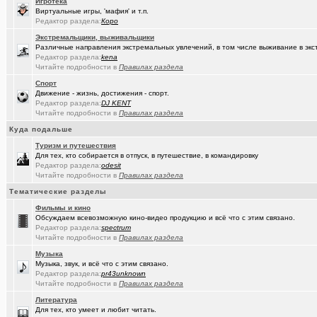
Игротека
Виртуальные игры, 'мафия' и т.п.
(Sinmaster)
Случайные фото с мобильника
+6031
Редактор раздела:
Коро
(Молодец.)
Энциклопедия Омской области онлайн.
+175
Экстремальщики, выживальщики
Различные направления экстремальных увлечений, в том числе выживание в экс
(wvladimi..)
Диалог с ИИ о романе «Мастер и Маргарита».
Редактор раздела:
kena
Читайте подробности в
Правилах раздела
(Snarkens..)
А вы уже переобулись?
+5163
Спорт
Движение - жизнь, достижения - спорт.
(wvladimi..)
100% женщин!.
+3
Редактор раздела:
DJ KENT
Читайте подробности в
Правилах раздела
(Kebbos)
Специалист по эрбиевым лазерам
+8
Куда подальше
(Злыдня)
Реально полезные гаджеты для кухни
+8850
Туризм и путешествия
Для тех, кто собирается в отпуск, в путешествие, в командировку
(Кристи55)
Ремонт квартир/ванных комнат! Высококачественная отделка.
Редактор раздела:
odesit
Читайте подробности в
Правилах раздела
(Zheka)
И это все то, на что способен omsk.com???
+13
Тематические разделы
(wvladimi..)
Живопись Воронина В.Н.
Фильмы и кино
Обсуждаем всевозможную кино-видео продукцию и всё что с этим связано.
(Ярославч..)
Ремонт окон ПВХ. К кому обратиться?
Редактор раздела:
spectrum
Читайте подробности в
Правилах раздела
(Кенёша)
Ключ дверной цилиндрический сделать
Музыка
Музыка, звук, и всё что с этим связано.
(халвамес)
ищу риэдтора
Редактор раздела:
pr43unknown
Читайте подробности в
Правилах раздела
(falcon)
Консультация по конфигурации ПК
+3
Литература
Для тех, кто умеет и любит читать.
(халвамес)
Жилищный вопрос