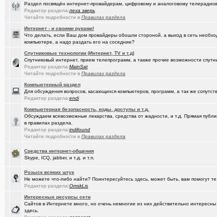
Раздел посвящён интернет-провайдерам, цифровому и аналоговому телерадио
Редактор раздела:
леха зверь
(kinslayer)
Кто такой человек?
+64
Читайте подробности в
Правилах раздела
(елочник)
Фото форумчан
+4534
Интернет - и своими руками!
Что делать, если Ваш дом провайдеры обошли стороной, а выход в сеть необхо
(Молодец.)
Старости Омска.
+159
компьютере, а надо раздать его на соседние?
Спутниковые технологии (Интернет, TV и т.д)
(tramov)
Мьюинг за 3 минуты
Спутниковый интернет, прием телепрограмм, а также прочие возможности спутни
Редактор раздела:
MainSat
(Альфия)
Красивая одежда для худеньких девушек (размер 40-42)
+23
Читайте подробности в
Правилах раздела
(Puzomax)
Компьютерный раздел
Забор из профнастила, как правильно?
Для обсуждения вопросов, касающихся компьютеров, программ, а так же сопутст
Редактор раздела:
endi
(Люля)
А у кого это сегодня День рождения?
+2
Компьютерная безопасность, коды, доступы и т.д.
(Винчесте..)
Восстановление информации с HDD, SSD, Flash. Ремонт HDD.
Обсуждаем всевозможные лекарства, средства от жадности, и т.д. Прямая публик
в правилах раздела.
(Sati)
Любимая Люлюня, с днём рождения!
+26
Редактор раздела:
indifound
Читайте подробности в
Правилах раздела
(Лисовин)
чо наезд от "Городского центра учета"?
+147
Средства интернет-общения
(Artem178)
Skype, ICQ, jabber, и т.д. и т.п.
Авто под заказ по России
+12
(DEMON)
Розыск всяких штук
мнение оппозиции
+364
Не можете что-либо найти? Поинтересуйтесь здесь, может быть, вам помогут те
Редактор раздела:
OmskLis
(tramov)
Как вставать в 5 утра без вреда для здоровья?
+410
Интересные ресурсы сети
(avd173791)
Обсуждения фотографий форумчан (на позитивной волне) - 4
Сайтов в Интернете много, но очень немногие из них действительно интересн
здесь.
(омич)
FM-радиостанции в Омске и Омской области
+882